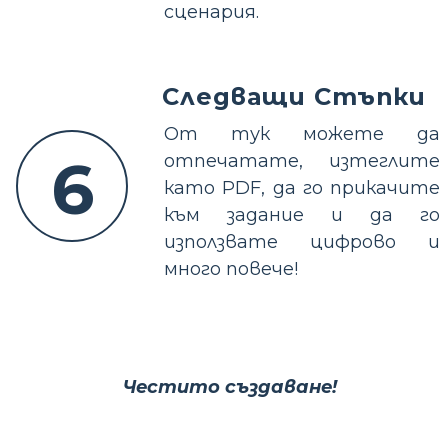
сценария.
Следващи Стъпки
От тук можете да
6
отпечатате, изтеглите
като PDF, да го прикачите
към задание и да го
използвате цифрово и
много повече!
Честито създаване!