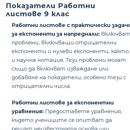
Показатели Работни
листове 9 клас
Работни листове с практически задач
за експоненти за напреднали:
Включва
проблеми, включващи отрицателни
експоненти и нулеви експоненти, както
и научна нотация. Тези проблеми могат
също да включват изваждане или
добавяне на показатели, особено тези с
отрицателни числа.
Работни листове за експонентни
уравнения:
Предоставете уравнения,
където учениците се опитват да
решат неизвестната основа или