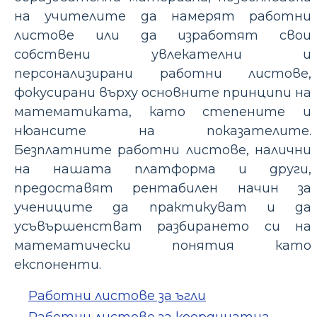
на учителите да намерят работни
листове или да изработят свои
собствени увлекателни и
персонализирани работни листове,
фокусирани върху основните принципи на
математиката, като степените и
нюансите на показателите.
Безплатните работни листове, налични
на нашата платформа и други,
предоставят рентабилен начин за
учениците да практикуват и да
усъвършенстват разбирането си на
математически понятия като
експоненти.
Работни листове за ъгли