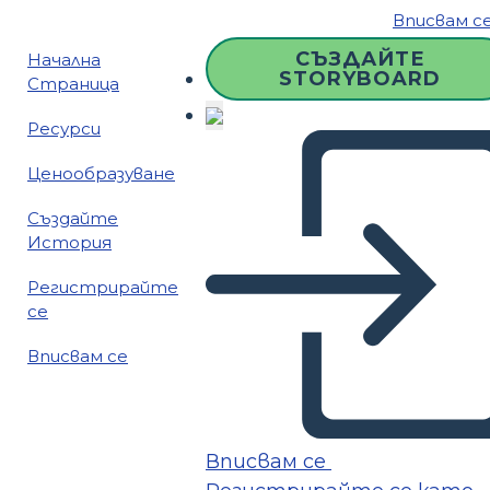
Вписвам с
СЪЗДАЙТЕ
Начална
STORYBOARD
Страница
Ресурси
Ценообразуване
Създайте
История
Регистрирайте
се
Вписвам се
Вписвам се