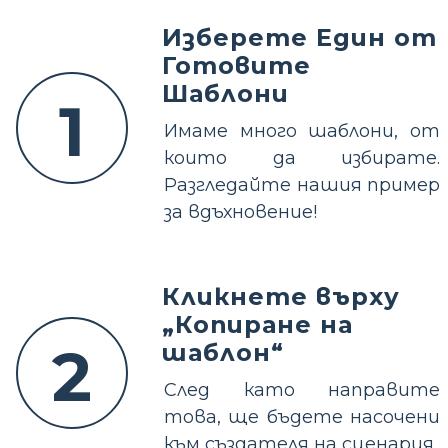
Изберете Един от
Готовите
Шаблони
1
Имаме много шаблони, от
които да избирате.
Разгледайте нашия пример
за вдъхновение!
Кликнете върху
„Копиране на
2
шаблон“
След като направите
това, ще бъдете насочени
към създателя на сценария.