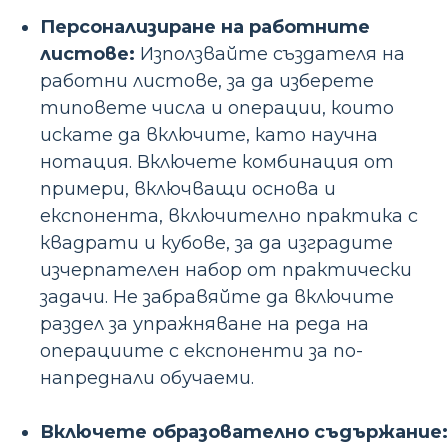
Персонализиране на работните
листове:
Използвайте създателя на
работни листове, за да изберете
типовете числа и операции, които
искате да включите, като научна
нотация. Включете комбинация от
примери, включващи основа и
експонента, включително практика с
квадрати и кубове, за да изградите
изчерпателен набор от практически
задачи. Не забравяйте да включите
раздел за упражняване на реда на
операциите с експоненти за по-
напреднали обучаеми.
Включете образователно съдържание: