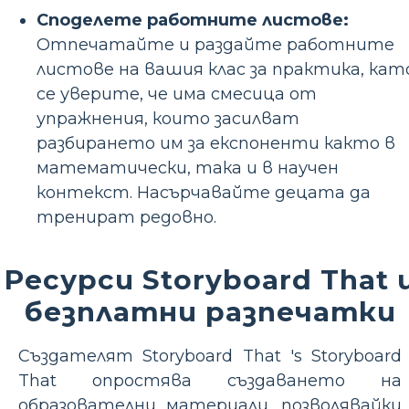
Споделете работните листове:
Отпечатайте и раздайте работните
листове на вашия клас за практика, кат
се уверите, че има смесица от
упражнения, които засилват
разбирането им за експоненти както в
математически, така и в научен
контекст. Насърчавайте децата да
тренират редовно.
Ресурси Storyboard That 
безплатни разпечатки
Създателят Storyboard That 's Storyboard
That опростява създаването на
образователни материали, позволявайки