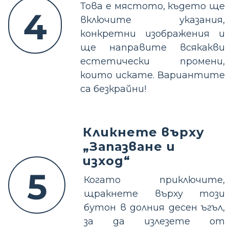
Това е мястото, където ще
4
включите указания,
конкретни изображения и
ще направите всякакви
естетически промени,
които искате. Вариантите
са безкрайни!
Кликнете върху
„Запазване и
изход“
5
Когато приключите,
щракнете върху този
бутон в долния десен ъгъл,
за да излезете от