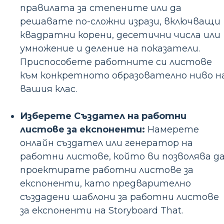
правилата за степените или да
решавате по-сложни изрази, включващи
квадратни корени, десетични числа или
умножение и деление на показатели.
Приспособете работните си листове
към конкретното образователно ниво н
вашия клас.
Изберете Създател на работни
листове за експоненти:
Намерете
онлайн създател или генератор на
работни листове, който ви позволява д
проектирате работни листове за
експоненти, като предварително
създадени шаблони за работни листове
за експоненти на Storyboard That.