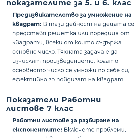
показателите за 5. и 6. клас
Предизвикателство за умножение на
квадрат:
В тази дейност на децата се
представя решетка или поредица от
квадрати, всеки от които съдържа
основно число. Тяхната задача е да
изчислят произведението, когато
основното число се умножи по себе си,
ефективно го повдигат на квадрат.
Показатели Работни
листове 7 клас
Работни листове за разбиране на
експонентите:
Включете проблеми,