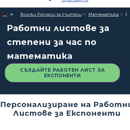
Всички Ресурси за Учители
Математика
Р
Работни листове за
степени за час по
математика
СЪЗДАЙТЕ РАБОТЕН ЛИСТ ЗА
ЕКСПОНЕНТИ
Персонализиране на Работн
Листове за Експоненти