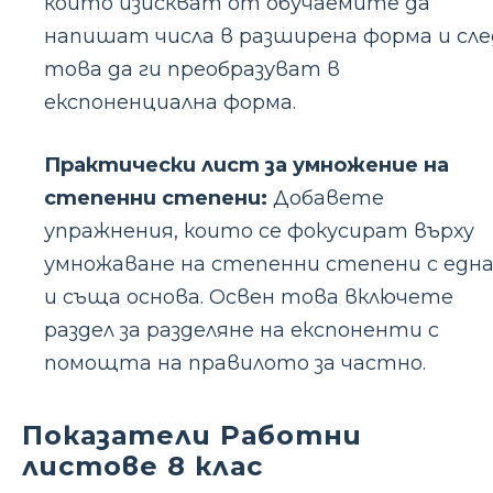
които изискват от обучаемите да
напишат числа в разширена форма и сле
това да ги преобразуват в
експоненциална форма.
Практически лист за умножение на
степенни степени:
Добавете
упражнения, които се фокусират върху
умножаване на степенни степени с едн
и съща основа. Освен това включете
раздел за разделяне на експоненти с
помощта на правилото за частно.
Показатели Работни
листове 8 клас