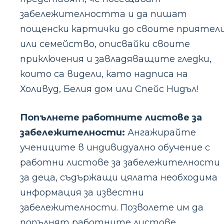
забележителността и да пишат
пощенски картички до своите приятел
или семейство, описвайки своите
приключения и завладяващите гледки,
които са видели, като надписа на
Холивуд, Белия дом или Спейс Нидъл!
Попълнете работните листове за
забележителности:
Ангажирайте
учениците в индивидуално обучение с
работни листове за забележителности
за деца, съдържащи цялата необходима
информация за известни
забележителности. Позволете им да
попълнят работните листове,