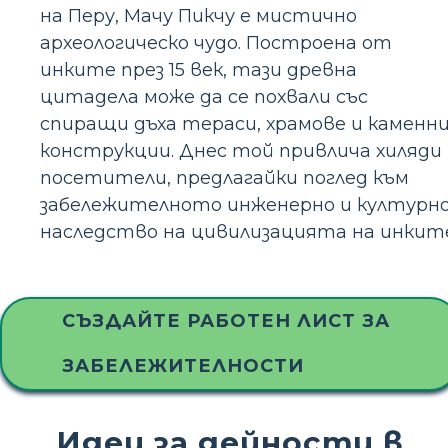
на Перу, Мачу Пикчу е мистично
археологическо чудо. Построена от
инките през 15 век, тази древна
цитадела може да се похвали със
спиращи дъха тераси, храмове и каменн
конструкции. Днес той привлича хиляди
посетители, предлагайки поглед към
забележителното инженерно и културн
наследство на цивилизацията на инките
СЪЗДАЙТЕ РАБОТЕН ЛИСТ ЗА
ЗАБЕЛЕЖИТЕЛНОСТИ
Идеи за дейности в