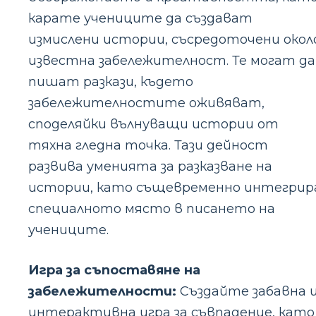
карате учениците да създават
измислени истории, съсредоточени окол
известна забележителност. Те могат да
пишат разкази, където
забележителностите оживяват,
споделяйки вълнуващи истории от
тяхна гледна точка. Тази дейност
развива уменията за разказване на
истории, като същевременно интегрир
специалното място в писането на
учениците.
Игра за съпоставяне на
забележителности:
Създайте забавна 
интерактивна игра за съвпадение, като