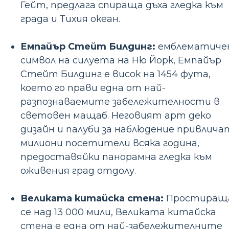
Гейт, предлага спираща дъха гледка към
града и Тихия океан.
Емпайър Стейт Билдинг:
емблематиче
символ на силуета на Ню Йорк, Емпайър
Стейт Билдинг е висок на 1454 фута,
което го прави една от най-
разпознаваемите забележителности в
световен мащаб. Неговият арт деко
дизайн и палуби за наблюдение привлича
милиони посетители всяка година,
предоставяйки панорамна гледка към
оживения град отдолу.
Великата китайска стена:
Простиращ
се над 13 000 мили, Великата китайска
стена е една от най-забележителните