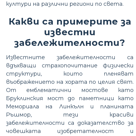
култури на различни региони по света.
Какви са примерите за
известни
забележителности?
Известните забележителности са
вдъхващи страхопочитание физически
структури, които пленяват
въображението на хората по целия свят.
От емблематични мостове като
Бруклинския мост до паметници като
Мемориала на Линкълн и планината
Ръшмор, тези красиви
забележителности са доказателство за
човешката изобретателност и