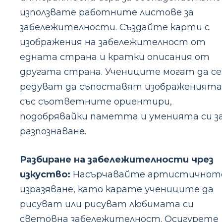
използвате работните листове за
забележителности. Създайте карти с
изображения на забележителност от
едната страна и кратки описания от
другата страна. Учениците могат да се
редуват да съпоставят изображенията
със съответните ориентири,
подобрявайки паметта и уменията си з
разпознаване.
Разбиране на забележителности чрез
изкуство:
Насърчавайте артистичнот
изразяване, като карате учениците да
рисуват или рисуват любимата си
световна забележителност. Осигурете