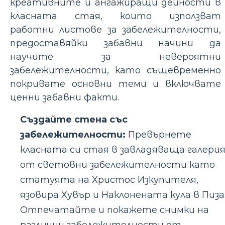
креативните и ангажиращи дейности в
класната стая, които използват
работни листове за забележителности,
предоставяйки забавни начини да
научите за невероятни
забележителности, като същевременно
покривате основни теми и включвате
ценни забавни факти.
Създайте стена със
забележителности:
Превърнете
класната си стая в завладяваща галери
от световни забележителности като
статуята на Христос Изкупителя,
язовира Хувър и Наклонената кула в Пиза
Отпечатайте и покажете снимки на
различни забележителности от