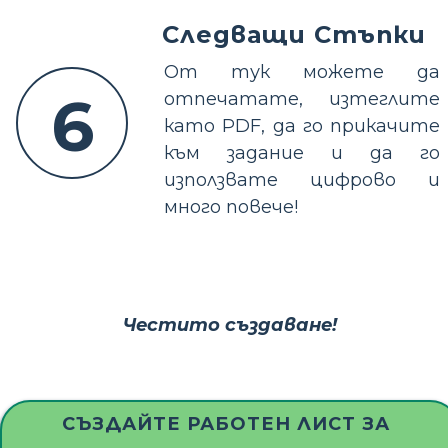
Следващи Стъпки
От тук можете да
6
отпечатате, изтеглите
като PDF, да го прикачите
към задание и да го
използвате цифрово и
много повече!
Честито създаване!
СЪЗДАЙТЕ РАБОТЕН ЛИСТ ЗА