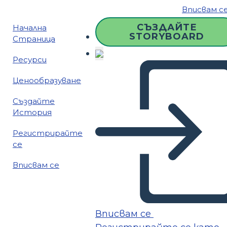
Вписвам с
СЪЗДАЙТЕ
Начална
STORYBOARD
Страница
Ресурси
Ценообразуване
Създайте
История
Регистрирайте
се
Вписвам се
Вписвам се