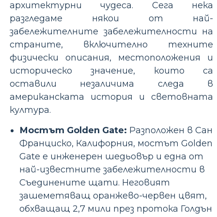
архитектурни чудеса. Сега нека
разгледаме някои от най-
забележителните забележителности на
страните, включително техните
физически описания, местоположения и
историческо значение, които са
оставили незаличима следа в
американската история и световната
култура.
Мостът Golden Gate:
Разположен в Сан
Франциско, Калифорния, мостът Golden
Gate е инженерен шедьовър и една от
най-известните забележителности в
Съединените щати. Неговият
зашеметяващ оранжево-червен цвят,
обхващащ 2,7 мили през протока Голдън