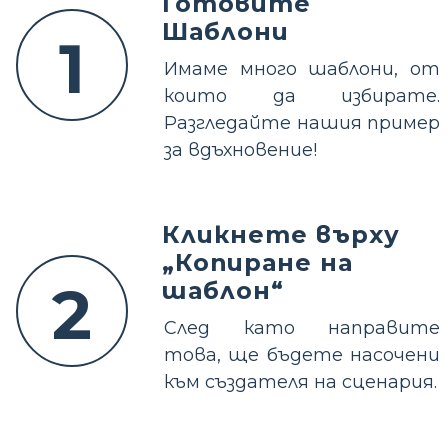
Готовите
Шаблони
1
Имаме много шаблони, от
които да избирате.
Разгледайте нашия пример
за вдъхновение!
Кликнете върху
„Копиране на
2
шаблон“
След като направите
това, ще бъдете насочени
към създателя на сценария.