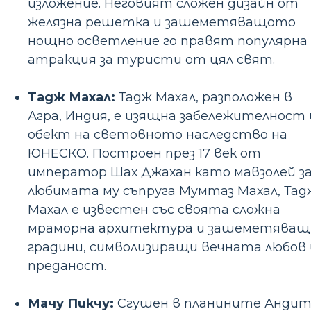
изложение. Неговият сложен дизайн от
желязна решетка и зашеметяващото
нощно осветление го правят популярна
атракция за туристи от цял ​​свят.
Тадж Махал:
Тадж Махал, разположен в
Агра, Индия, е изящна забележителност 
обект на световното наследство на
ЮНЕСКО. Построен през 17 век от
император Шах Джахан като мавзолей з
любимата му съпруга Мумтаз Махал, Тад
Махал е известен със своята сложна
мраморна архитектура и зашеметяващ
градини, символизиращи вечната любов 
преданост.
Мачу Пикчу:
Сгушен в планините Анди