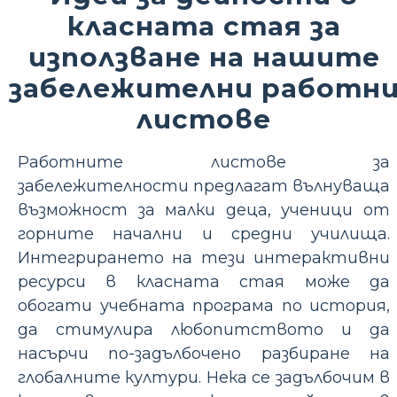
класната стая за
използване на нашите
забележителни работн
листове
Работните листове за
забележителности предлагат вълнуваща
възможност за малки деца, ученици от
горните начални и средни училища.
Интегрирането на тези интерактивни
ресурси в класната стая може да
обогати учебната програма по история,
да стимулира любопитството и да
насърчи по-задълбочено разбиране на
глобалните култури. Нека се задълбочим в