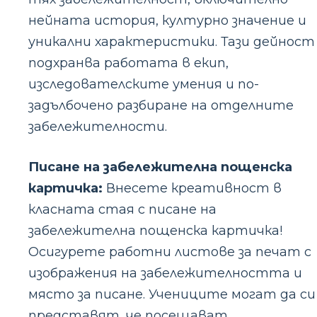
нейната история, културно значение и
уникални характеристики. Тази дейност
подхранва работата в екип,
изследователските умения и по-
задълбочено разбиране на отделните
забележителности.
Писане на забележителна пощенска
картичка:
Внесете креативност в
класната стая с писане на
забележителна пощенска картичка!
Осигурете работни листове за печат с
изображения на забележителността и
място за писане. Учениците могат да си
представят, че посещават