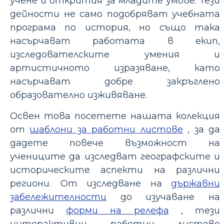
учене и открития за младите умове. Тези
дейности не само подобряват учебната
програма по история, но също така
насърчават работата в екип,
изследователските умения и
артистичното изразяване, като
насърчават добре закръглено
образователно изживяване.
Освен това посетете нашата колекция
от
шаблони за работни листове
, за да
дадете повече възможност на
учениците да изследват географските и
историческите аспекти на различни
региони. От изследване на
държавни
забележителности
до изучаване на
различни
форми на релефа
, тези
интерактивни работни листове