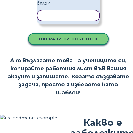
КОПИРАНЕ НА ШАБЛОН
НАПРАВИ СИ СОБСТВЕН
Ако възлагате това на учениците си,
копирайте работния лист във вашия
акаунт и запишете. Когато създавате
задача, просто я изберете като
шаблон!
Какво е
забележит