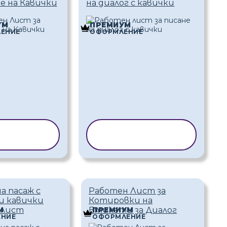
е на Кавички
на диалог с кавички
УМ
ПРЕМИУМ
ЕНИЕ
ОФОРМЛЕНИЕ
ИРАНЕ НА
КОПИРАНЕ НА
АБЛОН
ШАБЛОН
а пасаж с
Работен Лист за
и кавички
Котировки на
 лист
Етикети за Диалог
М
ПРЕМИУМ
НИЕ
ОФОРМЛЕНИЕ