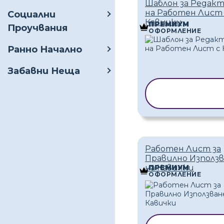
Шаблон за Редак
на Работен Лист
Социални
Кавички
ПРЕМИУМ
Проучвания
ОФОРМЛЕНИЕ
Ранно Начално
Забавни Неща
КОПИРАНЕ 
ШАБЛОН
Работен Лист за
Правилно Използ
на Кавички
ПРЕМИУМ
ОФОРМЛЕНИЕ