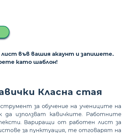
 лист във вашия акаунт и запишете.
ерете като шаблон!
авички Класна стая
нструмент за обучение на учениците на
к да използват кавичките. Работните
нтексти. Вариращи от работен лист за
листове за пунктуация, те отговарят на