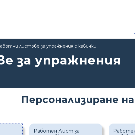
аботни листове за упражнения с кавички
е за упражнения
Персонализиране на
Работен Лист за
Работен