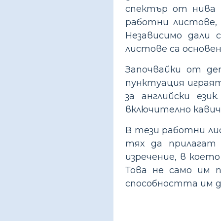
спектър от нива н
работни листове,
Независимо дали 
листове са основе
Започвайки от де
пунктуация играя
за английски ези
включително кавичк
В тези работни ли
тях да прилагат 
изречение, в коет
Това не само им 
способността им д