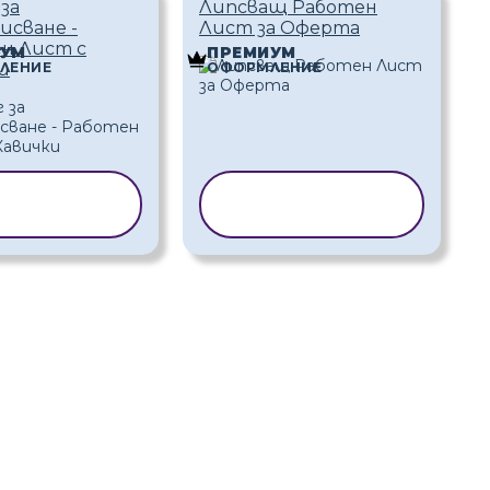
за
Липсващ Работен
исване -
Лист за Оферта
н Лист с
ИУМ
ПРЕМИУМ
ЛЕНИЕ
ОФОРМЛЕНИЕ
и
ПИРАНЕ НА
КОПИРАНЕ НА
ШАБЛОН
ШАБЛОН