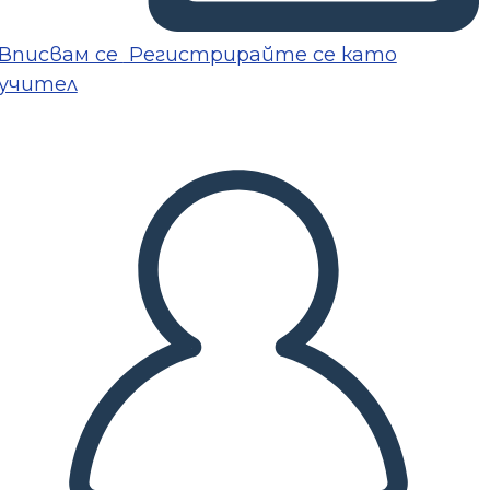
Вписвам се
Регистрирайте се като
учител