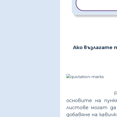
КОПИРАНЕ Н
ШАБЛОН
Ако възлагате 
основите на пунк
листове могат да
добавяне на кавич