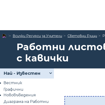
Всички Ресурси за Учители
Световни Езици
Р
Работни листов
с кавички
Най - Известен
Вестник
Графични
Нововъведения
Диаграма на Работни