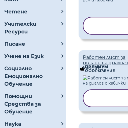
Четене
КОПИРАНЕ 
Учителски
ШАБЛОН
Ресурси
Писане
Учене на Език
Работен лист за
писане на диалог 
ПРЕМИУМ
Социално
кавички
ОФОРМЛЕНИЕ
Емоционално
Обучение
Помощни
КОПИРАНЕ 
ШАБЛОН
Средства за
Обучение
Наука