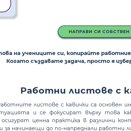
А
НАПРАВИ СИ СОБСТВЕН
това на учениците си, копирайте работния
Когато създавате задача, просто я изб
Работни листове с к
Работните листове с кавички са основен и
туацията и се фокусират върху това ка
 осигурят ценна практика в различни ко
ки за начинаещи до по-напреднали работни 