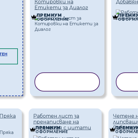
Котировки на
Добавян
Етикети за Диалог
ПРЕМИУМ
ПРЕМИ
ОФОРМЛЕНИЕ
ОФОРМЛ
ТЕН
КОПИРАНЕ НА
КОП
ШАБЛОН
Ш
 Пряка
Работен лист за
Четене н
пренаписване на
липсващ
изречения с цитати
Работен
ПРЕМИУМ
ПРЕМИУ
ОФОРМЛЕНИЕ
ОФОРМЛЕ