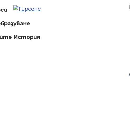
рси
бразуване
айте История