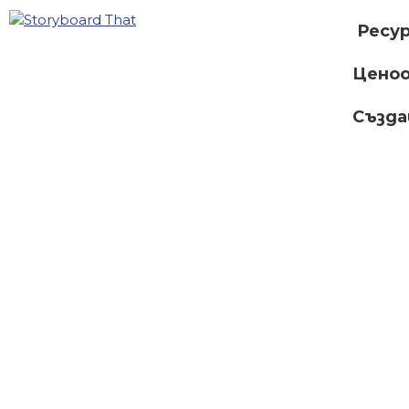
Ресу
Ценоо
Създ