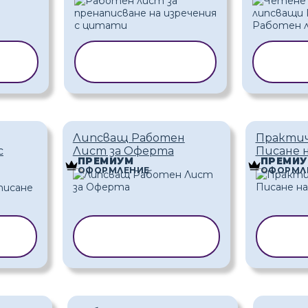
НА
КОПИРАНЕ НА
КОП
ШАБЛОН
Ш
Липсващ Работен
Практич
с
Лист за Оферта
Писане 
ПРЕМИУМ
ПРЕМИ
ОФОРМЛЕНИЕ
ОФОРМЛ
НА
КОПИРАНЕ НА
КОПИ
ШАБЛОН
Ш