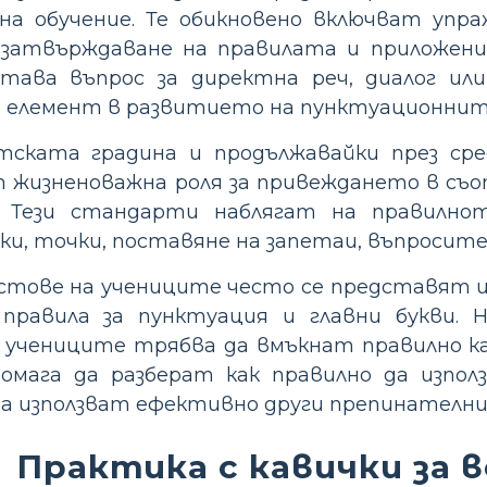
а обучение. Те обикновено включват упра
 затвърждаване на правилата и приложени
става въпрос за директна реч, диалог ил
н елемент в развитието на пунктуационнит
тската градина и продължавайки през ср
т жизненоважна роля за привеждането в с
к. Тези стандарти наблягат на правилно
и, точки, поставяне на запетаи, въпросите
стове на учениците често се представят и
правила за пунктуация и главни букви. 
о учениците трябва да вмъкнат правилно кав
помага да разберат как правилно да изпол
а използват ефективно други препинателни 
Практика с кавички за 