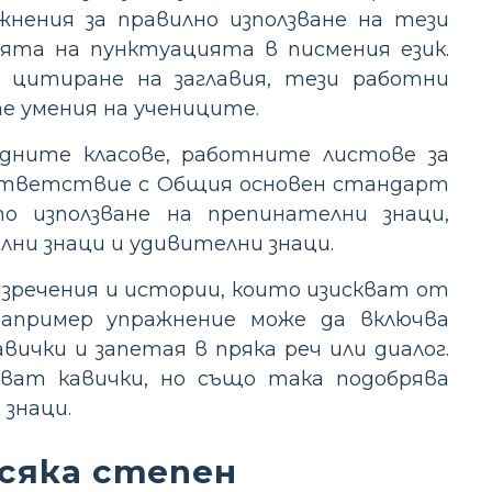
жнения за правилно използване на тези
ята на пунктуацията в писмения език.
и цитиране на заглавия, тези работни
е умения на учениците.
едните класове, работните листове за
ъответствие с Общия основен стандарт
то използване на препинателни знаци,
лни знаци и удивителни знаци.
зречения и истории, които изискват от
Например упражнение може да включва
ички и запетая в пряка реч или диалог.
зват кавички, но също така подобрява
знаци.
всяка степен