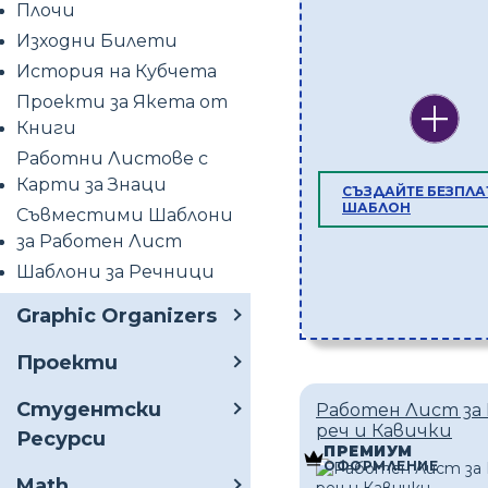
Плочи
Изходни Билети
История на Кубчета
Проекти за Якета от
Книги
Работни Листове с
Карти за Знаци
СЪЗДАЙТЕ БЕЗПЛА
ШАБЛОН
Съвместими Шаблони
за Работен Лист
Шаблони за Речници
Graphic Organizers
Проекти
Студентски
Работен Лист за
реч и Кавички
Ресурси
ПРЕМИУМ
ОФОРМЛЕНИЕ
Math