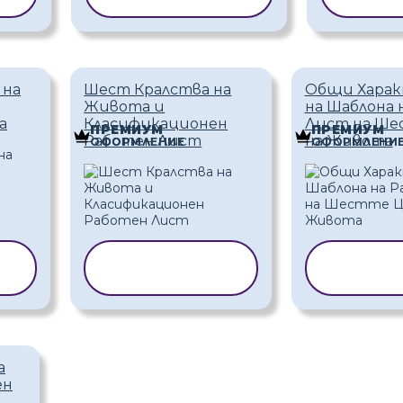
 на
Шест Кралства на
Общи Хара
Живота и
на Шаблона 
а
Класификационен
Лист на Ше
ПРЕМИУМ
ПРЕМИУМ
Работен Лист
на Живота
ОФОРМЛЕНИЕ
ОФОРМЛЕНИ
А
КОПИРАНЕ НА
КОПИ
ШАБЛОН
ША
а
ен