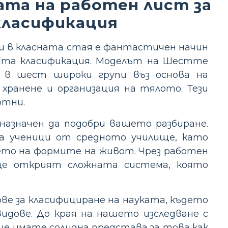
ата на работен лист за
класификация
ми в класната стая е фантастичен начин
ната класификация. Моделът на Шестте
и в шест широки групи въз основа на
хранене и организация на тялото. Тези
отни.
назначен да подобри вашето разбиране.
за ученици от средното училище, като
ето на формите на живот. Чрез работен
ще открият сложната система, която
е за класифициране на науката, където
идове. До края на нашето изследване с
е имате солидна представа за това как