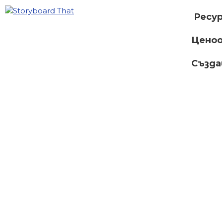
Ресу
Ценоо
Създ