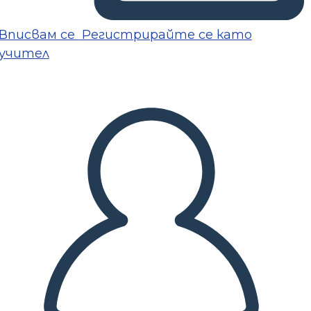
Вписвам се
Регистрирайте се като
учител