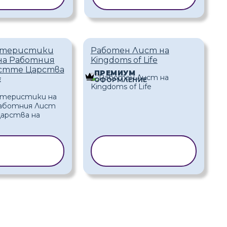
ктеристики
Работен Лист на
на Работния
Kingdoms of Life
стте Царства
ПРЕМИУМ
Е
ОФОРМЛЕНИЕ
РАНЕ НА
КОПИРАНЕ НА
БЛОН
ШАБЛОН