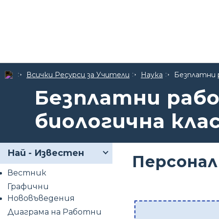
Всички Ресурси за Учители
Наука
Безплатни 
Безплатни раб
биологична кла
Най - Известен
Персонал
Вестник
Графични
Нововъведения
Диаграма на Работни