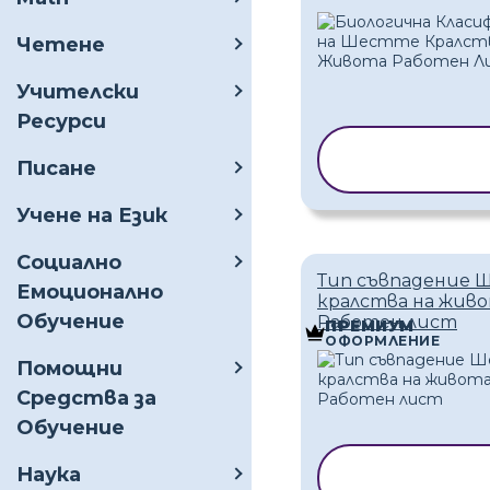
Четене
Учителски
Ресурси
КОПИРАНЕ 
Писане
ШАБЛОН
Учене на Език
Социално
Тип съвпадение 
Емоционално
кралства на жив
Обучение
Работен лист
ПРЕМИУМ
ОФОРМЛЕНИЕ
Помощни
Средства за
Обучение
КОПИРАНЕ Н
Наука
ШАБЛОН