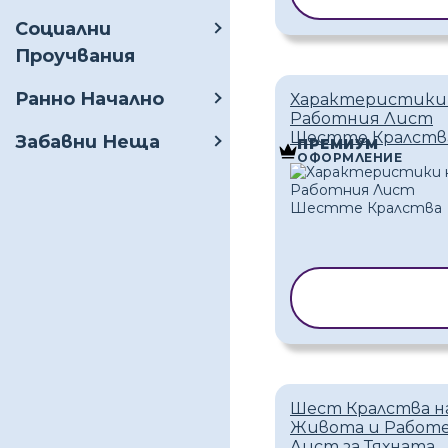
Социални
Проучвания
Ранно Начално
Характеристики
Работния Лист
Шестте Кралств
Забавни Неща
ПРЕМИУМ
ОФОРМЛЕНИЕ
КОПИРАНЕ Н
ШАБЛОН
Шест Кралства н
Живота и Работ
Лист за Тяхната