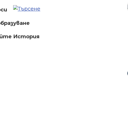
рси
бразуване
айте История