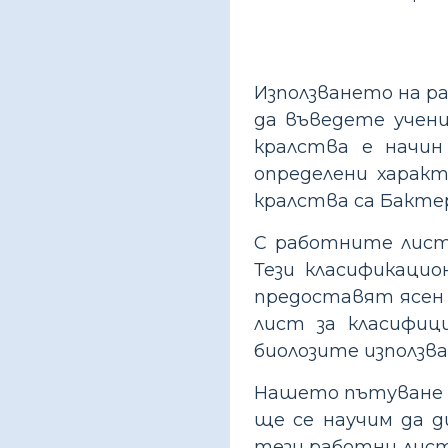
Използването на р
да въведете учен
кралства е начин
определени характ
кралства са Бакте
С работните листо
Тези класификаци
предоставят ясен 
лист за класифи
биолозите използв
Нашето пътуване щ
ще се научим да д
тези работни лист