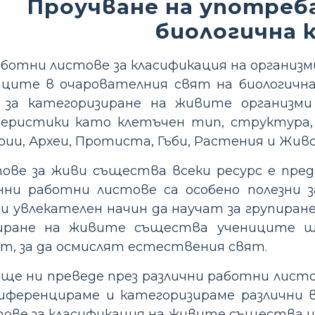
Проучване на употреб
биологична 
аботни листове за класификация на организ
иците в очарователния свят на биологич
 за категоризиране на живите организм
еристики като клетъчен тип, структура, 
рии, Археи, Протиста, Гъби, Растения и Жив
ве за живи същества всеки ресурс е пред
онни работни листове са особено полезни 
и увлекателен начин да научат за групиран
циране на живите същества учениците 
ат, за да осмислят естествения свят.
е ни преведе през различни работни листов
иференцираме и категоризираме различни в
ове за класификация на живите същества щ