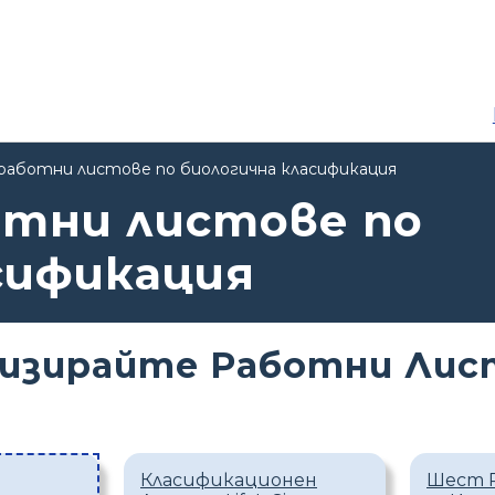
работни листове по биологична класификация
отни листове по
сификация
изирайте Работни Лист
Класификационен
Шест 