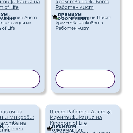
нтификация на
кралства на живота
 of Life
Работен лист
ИУМ
ПРЕМИУМ
ЛЕНИЕ
ОФОРМЛЕНИЕ
ПИРАНЕ НА
КОПИРАНЕ НА
ШАБЛОН
ШАБЛОН
кация на
Шест Работен Лист за
 и Микроби:
Идентификация на
алства на
Kingdom of Life
М
ПРЕМИУМ
 Работен
ЕНИЕ
ОФОРМЛЕНИЕ