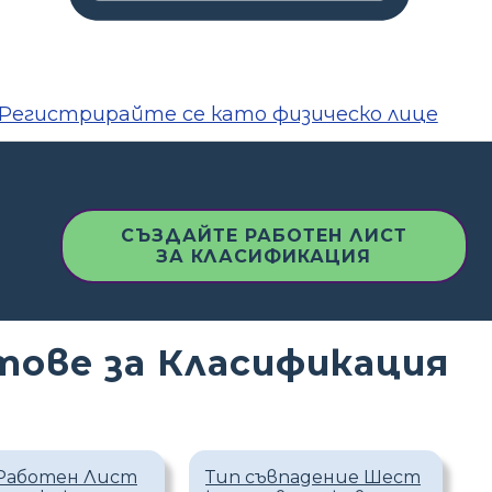
Регистрирайте се като физическо лице
СЪЗДАЙТЕ РАБОТЕН ЛИСТ
ЗА КЛАСИФИКАЦИЯ
ове за Класификация
Работен Лист
Тип съвпадение Шест