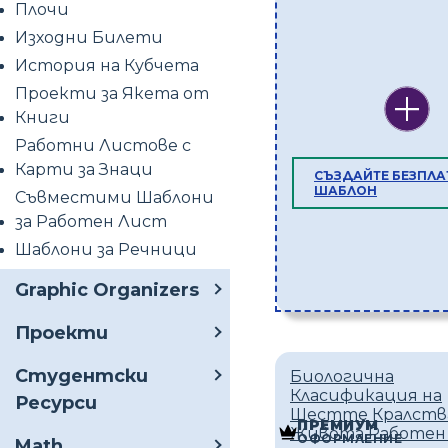
Плочи
Изходни Билети
История на Кубчета
Проекти за Якета от
Книги
Работни Листове с
Карти за Знаци
СЪЗДАЙТЕ БЕЗПЛА
ШАБЛОН
Съвместими Шаблони
за Работен Лист
Шаблони за Речници
Graphic Organizers
Проекти
Студентски
Биологична
Класификация на
Ресурси
Шестте Кралств
ПРЕМИУМ
Живота Работен
ОФОРМЛЕНИЕ
Math