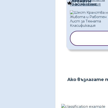
ПРЕМИУМ
Класификация
ОФОРМЛЕНИЕ
КОПИРАНЕ Н
ШАБЛОН
Ако възлагате 