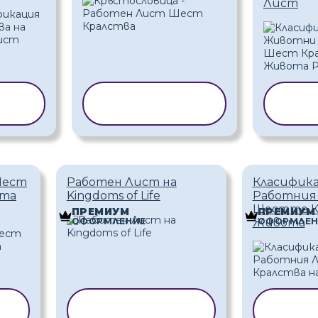
Лист
НА
КОПИРАНЕ НА
КОП
ШАБЛОН
Ш
Шест
Работен Лист на
Класифика
ота
Kingdoms of Life
Работния
Шестте К
ПРЕМИУМ
ПРЕМИУМ
ОФОРМЛЕНИЕ
ОФОРМЛЕН
Живота
А
КОПИРАНЕ НА
КОПИ
ШАБЛОН
Ш