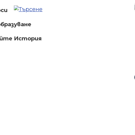
рси
бразуване
айте История