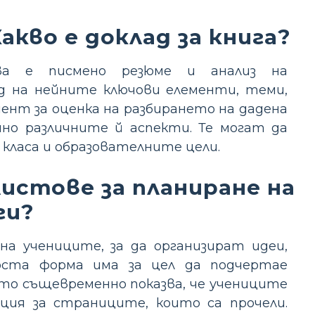
акво е доклад за книга?
ва е писмено резюме и анализ на
ед на нейните ключови елементи, теми,
ент за оценка на разбирането на дадена
но различните й аспекти. Те могат да
класа и образователните цели.
истове за планиране на
ги?
а учениците, за да организират идеи,
проста форма има за цел да подчертае
като същевременно показва, че учениците
ия за страниците, които са прочели.