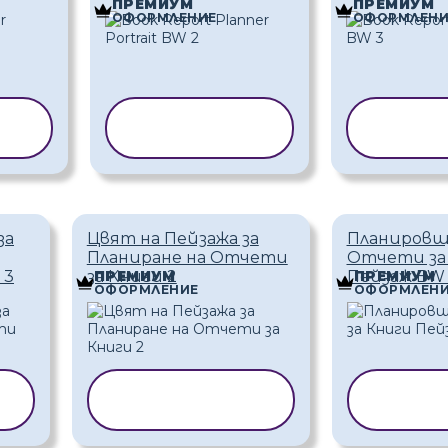
ПРЕМИУМ
ПРЕМИУМ
ОФОРМЛЕНИЕ
ОФОРМЛЕНИ
НА
КОПИРАНЕ НА
КОПИ
ШАБЛОН
ША
за
Цвят на Пейзажа за
Планировщ
Планиране на Отчети
Отчети за
 3
за Книги 2
Пейзаж BW 
ПРЕМИУМ
ПРЕМИУМ
ОФОРМЛЕНИЕ
ОФОРМЛЕНИ
А
КОПИРАНЕ НА
КОПИ
ШАБЛОН
ША