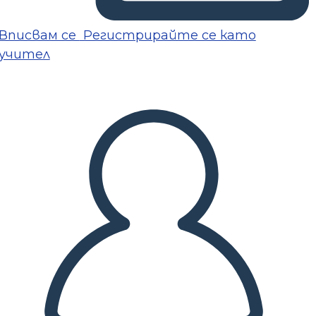
Вписвам се
Регистрирайте се като
учител