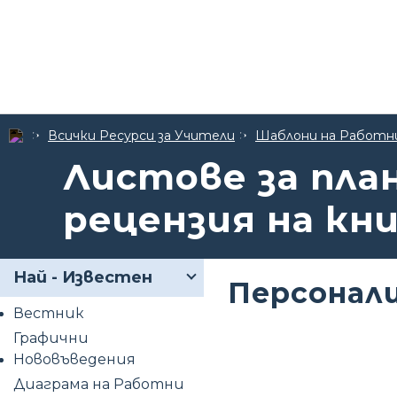
Всички Ресурси за Учители
Шаблони на Работн
Листове за пла
рецензия на кн
Най - Известен
Персонали
Вестник
Графични
Нововъведения
Диаграма на Работни