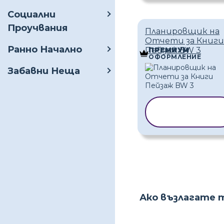
Социални
Проучвания
Планировщик на
Отчети за Книги
Ранно Начално
Пейзаж BW 3
ПРЕМИУМ
ОФОРМЛЕНИЕ
Забавни Неща
КОПИРАНЕ Н
ШАБЛОН
Ако възлагате 