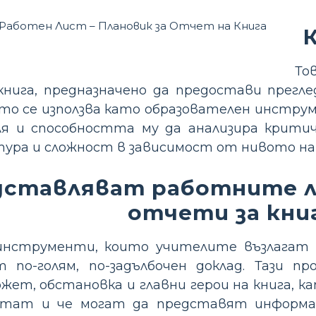
К
То
нига, предназначено да предостави прегл
сто се използва като образователен инструм
я и способността му да анализира критич
ура и сложност в зависимост от нивото на 
дставляват работните л
отчети за кни
инструменти, които учителите възлагат н
т по-голям, по-задълбочен доклад. Тази 
жет, обстановка и главни герои на книга, 
етат и че могат да представят информац