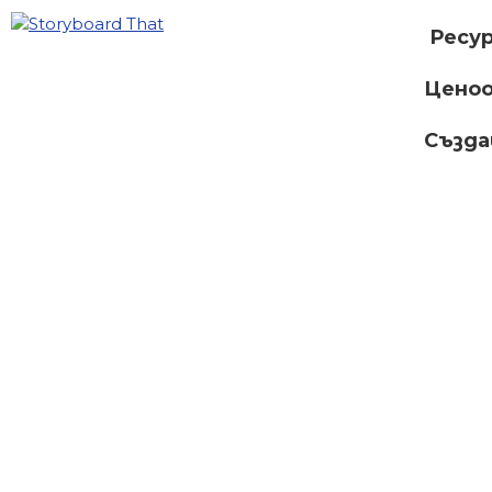
Ресу
Ценоо
Създ