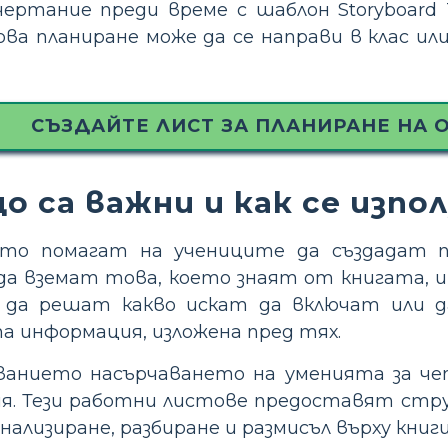
ертание преди време с шаблон Storyboard
Това планиране може да се направи в клас 
СЪЗДАЙТЕ ЛИСТ ЗА ПЛАНИРАНЕ НА О
о са важни и как се изпо
ото помагат на учениците да създадат п
а вземат това, което знаят от книгата, и 
да решат какво искат да включат или д
а информация, изложена пред тях.
ванието насърчаването на уменията за че
я. Тези работни листове предоставят струк
нализиране, разбиране и размисъл върху кни