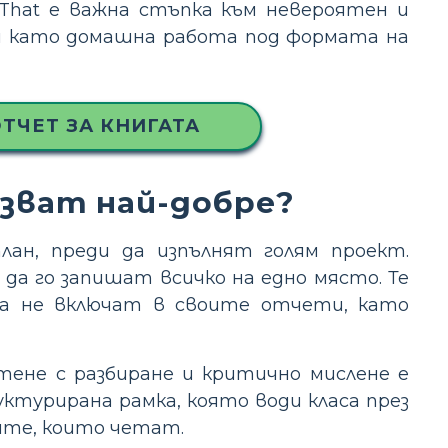
 That е важна стъпка към невероятен и
или като домашна работа под формата на
ТЧЕТ ЗА КНИГАТА
лзват най-добре?
лан, преди да изпълнят голям проект.
да го запишат всичко на едно място. Те
а не включат в своите отчети, като
тене с разбиране и критично мислене е
турирана рамка, която води класа през
гите, които четат.