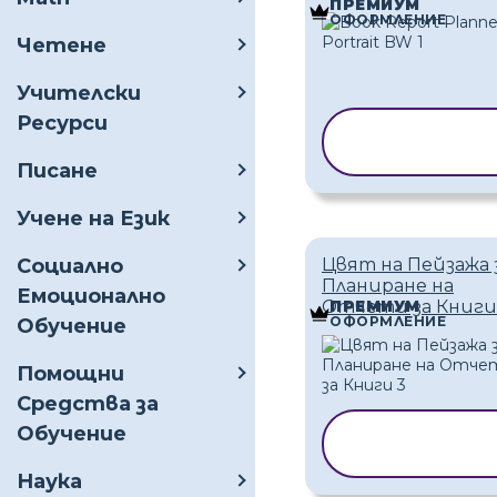
ПРЕМИУМ
ОФОРМЛЕНИЕ
Четене
Учителски
Ресурси
КОПИРАНЕ 
ШАБЛОН
Писане
Учене на Език
Социално
Цвят на Пейзажа 
Планиране на
Емоционално
Отчети за Книги
ПРЕМИУМ
ОФОРМЛЕНИЕ
Обучение
Помощни
Средства за
Обучение
КОПИРАНЕ Н
ШАБЛОН
Наука