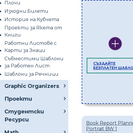
Плочи
Изходни Билети
История на Кубчета
Проекти за Якета от
Книги
Работни Листове с
Карти за Знаци
Съвместими Шаблони
СЪЗДАЙТЕ
за Работен Лист
БЕЗПЛАТЕН ШАБЛ
Шаблони за Речници
Graphic Organizers
Проекти
Студентски
Ресурси
Book Report Plann
Portrait BW 1
Math