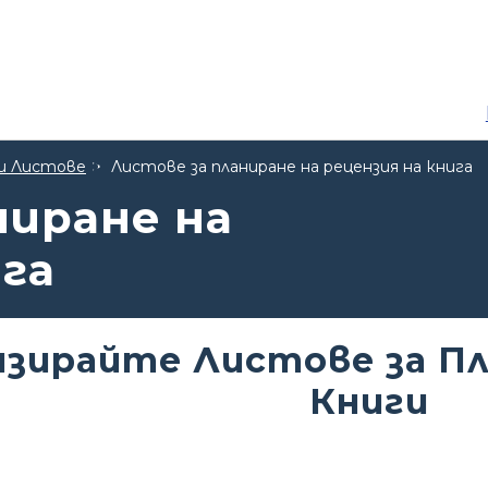
и Листове
Листове за планиране на рецензия на книга
ниране на
ига
зирайте Листове за Пл
Книги