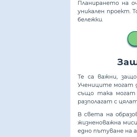
Планирането на оч
уникален проект. 
бележки.
Защ
Те са важни, защ
Учениците могат д
също така могат 
разполагат с цялат
В света на образо
жизненоважна миси
едно пътуване на а