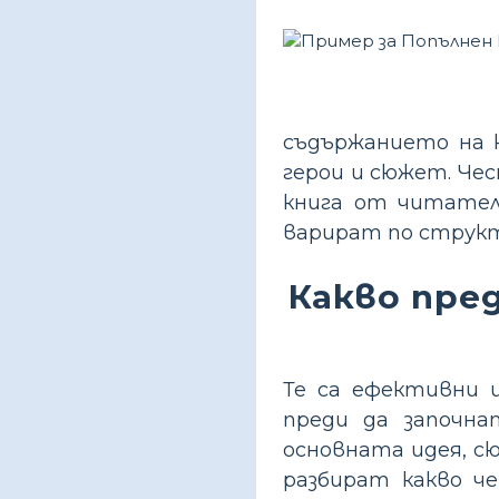
съдържанието на к
герои и сюжет. Че
книга от читател
варират по структ
Какво пре
Те са ефективни 
преди да започна
основната идея, сю
разбират какво ч