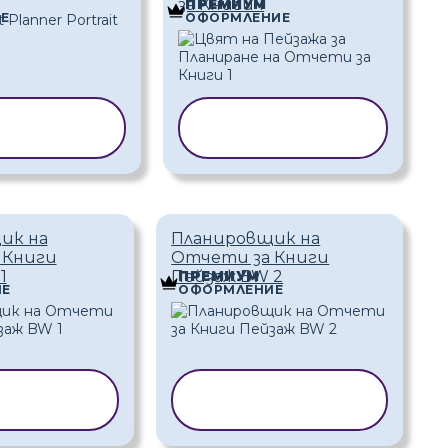
за Книги 1
ПРЕМИУМ
Е
ОФОРМЛЕНИЕ
РАНЕ НА
КОПИРАНЕ НА
БЛОН
ШАБЛОН
ик на
Планировщик на
 Книги
Отчети за Книги
1
Пейзаж BW 2
ПРЕМИУМ
Е
ОФОРМЛЕНИЕ
РАНЕ НА
КОПИРАНЕ НА
БЛОН
ШАБЛОН