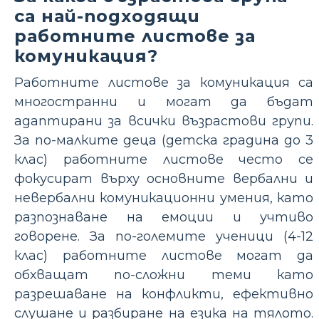
са най-подходящи
работните листове за
комуникация?
Работните листове за комуникация са
многостранни и могат да бъдат
адаптирани за всички възрастови групи.
За по-малките деца (детска градина до 3
клас) работните листове често се
фокусират върху основните вербални и
невербални комуникационни умения, като
разпознаване на емоции и учтиво
говорене. За по-големите ученици (4-12
клас) работните листове могат да
обхващат по-сложни теми като
разрешаване на конфликти, ефективно
слушане и разбиране на езика на тялото.