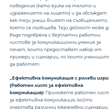
поведения (като езика на тялото и
изражението на лицето) и да обсъждат
как тези знаци влияят на съобщението,
което се съобщава. Тази дейност може д
бъде подобрена с безплатни работни
листове за комуникационни умения за
печат, които предоставят набор от
примери и сценарии, по които ученицит
да работят.
„Ефективна комуникация с ролеви игри
(Работен лист за ефективна
комуникация):
Приложете работен лис
за ефективна комуникация, който
очертава различни ежедневни сценарии,