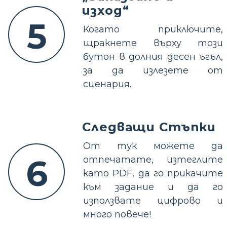
изход“
5
Когато приключите,
щракнете върху този
бутон в долния десен ъгъл,
за да излезете от
сценария.
Следващи Стъпки
От тук можете да
6
отпечатате, изтеглите
като PDF, да го прикачите
към задание и да го
използвате цифрово и
много повече!