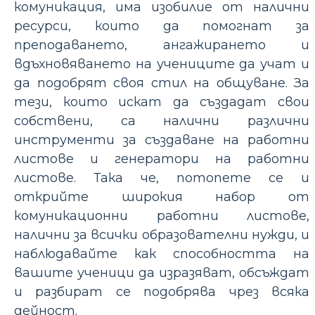
комуникация, има изобилие от налични
ресурси, които да помогнат за
преподаването, ангажирането и
вдъхновяването на учениците да учат и
да подобрят своя стил на общуване. За
тези, които искат да създадат свои
собствени, са налични различни
инструменти за създаване на работни
листове и генератори на работни
листове. Така че, потопете се и
открийте широкия набор от
комуникационни работни листове,
налични за всички образователни нужди, и
наблюдавайте как способността на
вашите ученици да изразяват, обсъждат
и разбират се подобрява чрез всяка
дейност.