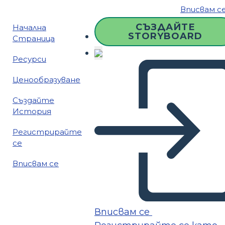
Вписвам с
СЪЗДАЙТЕ
Начална
STORYBOARD
Страница
Ресурси
Ценообразуване
Създайте
История
Регистрирайте
се
Вписвам се
Вписвам се