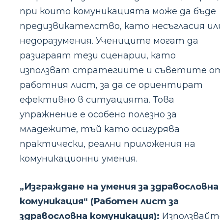
при които комуникацията може да бъде
предизвикателство, като несъгласия ил
недоразумения. Учениците могат да
разиграят тези сценарии, като
използват стратегиите и съветите о
работния лист, за да се ориентират
ефективно в ситуацията. Това
упражнение е особено полезно за
младежите, тъй като осигурява
практически, реални приложения на
комуникационни умения.
„Изграждане на умения за здравословна
комуникация“ (Работен лист за
здравословна комуникация):
Използвайт