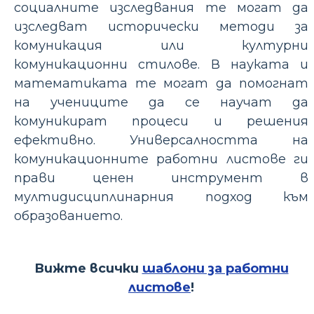
социалните изследвания те могат да
изследват исторически методи за
комуникация или културни
комуникационни стилове. В науката и
математиката те могат да помогнат
на учениците да се научат да
комуникират процеси и решения
ефективно. Универсалността на
комуникационните работни листове ги
прави ценен инструмент в
мултидисциплинарния подход към
образованието.
Вижте всички
шаблони за работни
листове
!