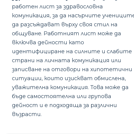
работен лист за здравословна
комуникация, за да насърчите ученицит
да разсъждават върху своя стил на
общуване. Работният лист може да
включва дейности като
идентифициране на силните и слабите
страни на личната комуникация или
записване на отговори на хипотетични
ситуации, които изискват обмислена,
уважителна комуникация. Това може да
бъде самостоятелна или групова
дейност и е подходяща за различни
възрасти.