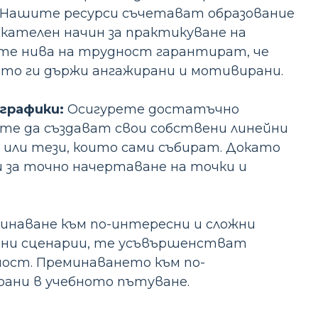
с. Нашите ресурси съчетават образование
екателен начин за практикуване на
те нива на трудност гарантират, че
ето ги държи ангажирани и мотивирани.
графики:
Осигурете достатъчно
те да създават свои собствени линейни
 или тези, които сами събират. Докато
 за точно начертаване на точки и
наване към по-интересни и сложни
ични сценарии, те усъвършенстват
ност. Преминаването към по-
ани в учебното пътуване.