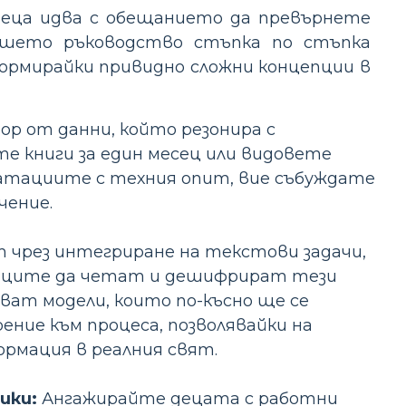
деца идва с обещанието да превърнете
нашето ръководство стъпка по стъпка
ормирайки привидно сложни концепции в
ор от данни, който резонира с
е книги за един месец или видовете
атациите с техния опит, вие събуждате
чение.
 чрез интегриране на текстови задачи,
ниците да четат и дешифрират тези
ват модели, които по-късно ще се
ение към процеса, позволявайки на
рмация в реалния свят.
ики:
Ангажирайте децата с работни