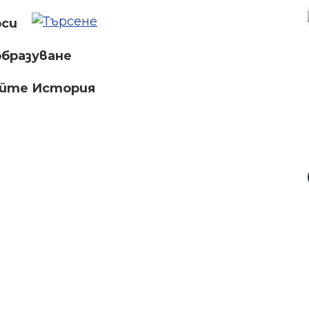
рси
бразуване
айте История