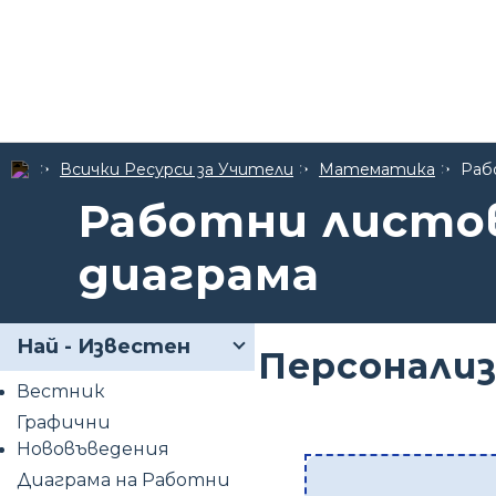
Всички Ресурси за Учители
Математика
Раб
Работни листов
диаграма
Най - Известен
Персонализ
Вестник
Графични
Нововъведения
Диаграма на Работни