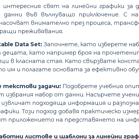
 интересния свят на линейни графики за 
а данни във вълнуващо приключение. С 
насочват внимателно през процеса, трансф
ращи преживявания.
able Data Set:
Започнете, като изберете наб
децата, като например броя на прочетенит
ци в класната стая. Като свързвате конст
 им и полагате основата за ефективно обу
 текстови задачи:
Подобрете учебния опит
т избрания набор от данни. Насърчете уче
 извличат подходяща информация и разпозна
афики. Този подход добавя практическо измер
ят приложението на представянето на инфо
аботни листове и шаблони за линейни граф