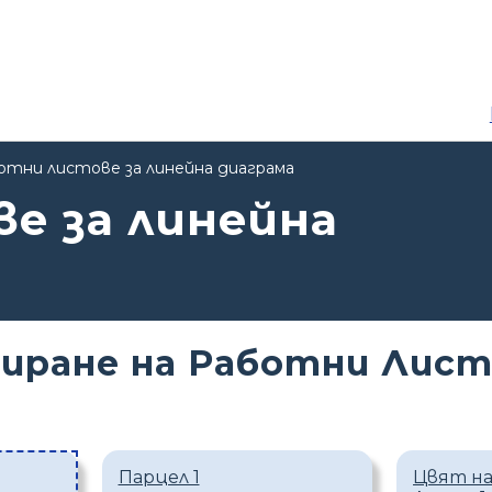
отни листове за линейна диаграма
е за линейна
иране на Работни Лист
Парцел 1
Цвят н