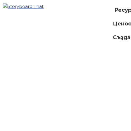
Ресу
Ценоо
Създ