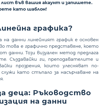
 лист във вашия акаунт и запишете.
ерете като шаблон!
линейна графика?
а на данни линейният график е основен
во това е графично представяне, което
 от данни. Този визуален метод предлага
те. Създавайки ги, преподавателите и
айки прозрения, които улесняват по-
 служи като стъпало за насърчаване на
я.
за деца: Ръководство
изация на данни