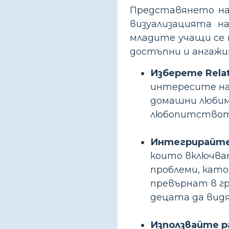
Представянето на
визуализацията н
младите учащи се 
достъпни и ангажи
Изберете Relat
интересите на 
домашни любим
любопитството
Интегрирайте
които включва
проблеми, като
превърнат в гр
децата да вид
Използвайте р