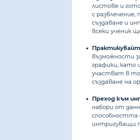
листове и гото
с развлечение,
създаване и и
всеки ученик щ
Практикувайте
възможности з
графики, като 
участват в то
създаване на о
Преход към ин
набори от дан
способността с
интригуващи т