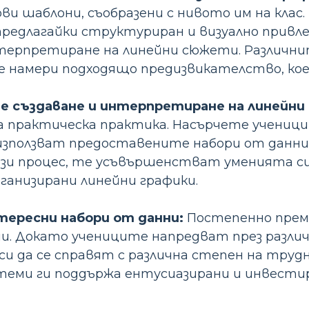
ви шаблони, съобразени с нивото им на кла
 предлагайки структуриран и визуално привл
нтерпретиране на линейни сюжети. Различни
е намери подходящо предизвикателство, ко
 създаване и интерпретиране на линейни 
а практическа практика. Насърчете ученици
използват предоставените набори от данни
зи процес, те усъвършенстват уменията си
рганизирани линейни графики.
тересни набори от данни:
Постепенно преми
ни. Докато учениците напредват през разл
и да се справят с различна степен на труд
еми ги поддържа ентусиазирани и инвестир