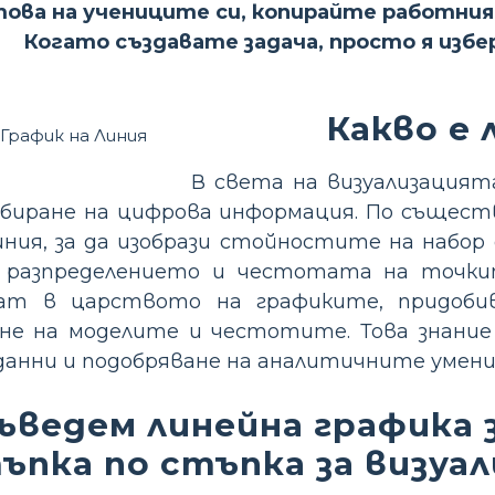
това на учениците си, копирайте работния
Когато създавате задача, просто я изб
Какво е 
В света на визуализацият
биране на цифрова информация. По същест
иния, за да изобрази стойностите на набор
а разпределението и честотата на точки
ат в царството на графиките, придобив
не на моделите и честотите. Това знание
анни и подобряване на аналитичните умени
въведем линейна графика 
ъпка по стъпка за визуал