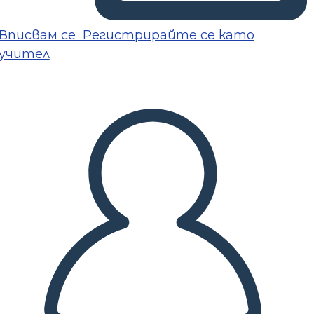
Вписвам се
Регистрирайте се като
учител