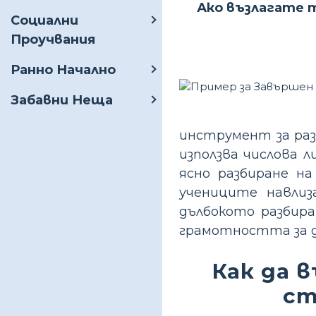
Ако възлагате 
Социални
Проучвания
Ранно Начално
Забавни Неща
инструмент за раз
използва числова л
ясно разбиране н
учениците навлиз
дълбокото разбира
грамотността за д
Как да 
ст