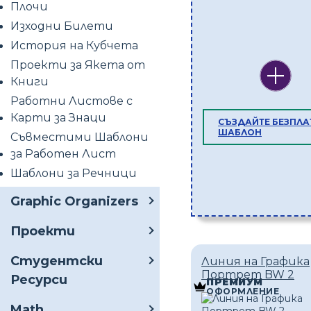
Плочи
Изходни Билети
История на Кубчета
Проекти за Якета от
Книги
Работни Листове с
Карти за Знаци
СЪЗДАЙТЕ БЕЗПЛА
ШАБЛОН
Съвместими Шаблони
за Работен Лист
Шаблони за Речници
Graphic Organizers
Проекти
Студентски
Линия на Графика
Портрет BW 2
Ресурси
ПРЕМИУМ
ОФОРМЛЕНИЕ
Math