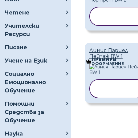
Четене
КОПИРАНЕ Н
ШАБЛОН
Учителски
Ресурси
Писане
Линия Парцел
Пейзаж BW 1
ПРЕМИУМ
Учене на Език
ОФОРМЛЕНИЕ
Социално
Емоционално
КОПИРАНЕ Н
Обучение
ШАБЛОН
Помощни
Средства за
Обучение
Наука