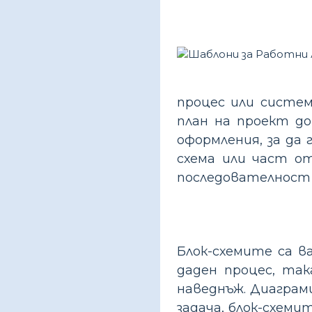
процес или систем
план на проект до
оформления, за да 
схема или част о
последователност и
Блок-схемите са 
даден процес, та
наведнъж. Диаграм
задача, блок-схеми