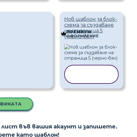
Нов шаблон за блок-
схема за създаване
на страница 5
ПРЕМИУМ
ОФОРМЛЕНИЕ
(черно-бял)
КОПИРАНЕ
НА ШАБЛОН
АФИКАТА
 лист във вашия акаунт и запишете.
ерете като шаблон!