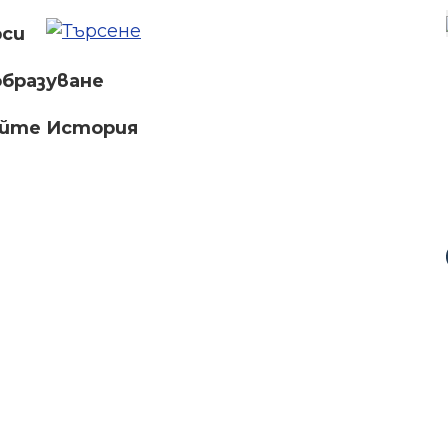
рси
бразуване
айте История