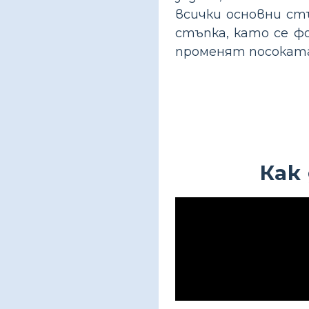
всички основни стъ
стъпка, като се ф
променят посоката
Как