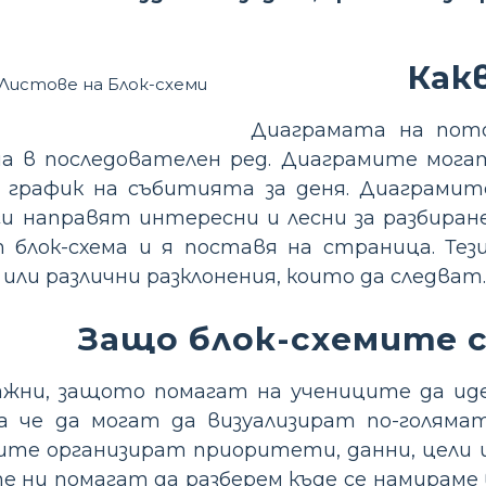
Как
Диаграмата на пото
а в последователен ред. Диаграмите могат
 график на събитията за деня. Диаграмит
ги направят интересни и лесни за разбиране
т блок-схема и я поставя на страница. Те
ли различни разклонения, които да следват.
Защо блок-схемите с
важни, защото помагат на учениците да 
ка че да могат да визуализират по-голяма
ите организират приоритети, данни, цели и
те ни помагат да разберем къде се намираме