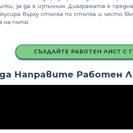
пки, за да я изпълним. Диаграмата е предн
окусира върху стъпка по стъпка и често вк
 на пътя.
СЪЗДАЙТЕ РАБОТЕН ЛИСТ С 
 да Направите Работен Л