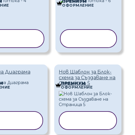
М
ПРЕМИУМ
НИЕ
ОФОРМЛЕНИЕ
ПИРАНЕ НА
КОПИРАНЕ НА
ШАБЛОН
ШАБЛОН
на Диаграма
Нов Шаблон за Блок-
схема за Създаване на
Страница 5
М
ПРЕМИУМ
ЕНИЕ
ОФОРМЛЕНИЕ
ПИРАНЕ НА
КОПИРАНЕ НА
ШАБЛОН
ШАБЛОН