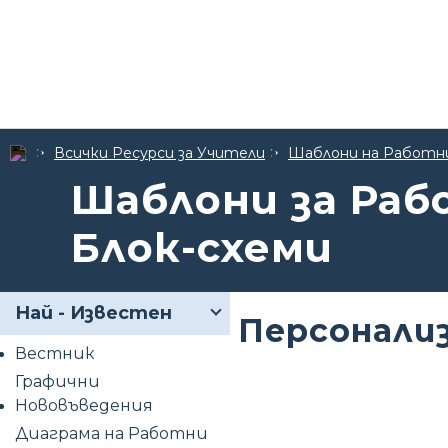
Всички Ресурси за Учители
Шаблони на Работн
Шаблони за Раб
Блок-схеми
Най - Известен
Персонализ
Вестник
Графични
Нововъведения
Диаграма на Работни