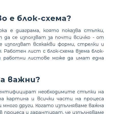
во е блок-схема?
ка е диаграма, която показва стъпки,
 да се използват за почти всичко - от
е използват всякакви форми, стрелки и
. Работен лист с блок-схема взема блок-
зи работни листове може да имат една
а важни?
идентифицират необходимите стъпки на
та картина и всички части на процеса
 много други. Когато изпълняваме важна
 в процеса и гарантират, че изпълняваме