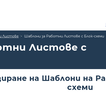
и Листове
Шаблони за Работни Листове с Блок-схеми
отни Листове с
иране на Шаблони на Р
схеми