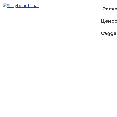
Ресу
Ценоо
Създ