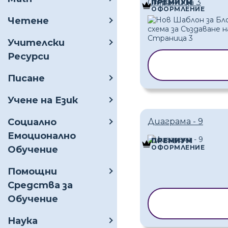
Страница 3
ПРЕМИУМ
ОФОРМЛЕНИЕ
Четене
Учителски
Ресурси
КОПИРАНЕ Н
ШАБЛОН
Писане
Учене на Език
Социално
Диаграма - 9
Емоционално
ПРЕМИУМ
ОФОРМЛЕНИЕ
Обучение
Помощни
Средства за
Обучение
КОПИРАНЕ 
ШАБЛОН
Наука