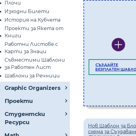
Плочи
Изходни Билети
История на Кубчета
Проекти за Якета от
Книги
Работни Листове с
Карти за Знаци
Съвместими Шаблони
СЪЗДАЙТЕ
за Работен Лист
БЕЗПЛАТЕН ШАБЛ
Шаблони за Речници
Graphic Organizers
Проекти
Студентски
Ресурси
Нов Шаблон за Бло
схема за Създаван
Math