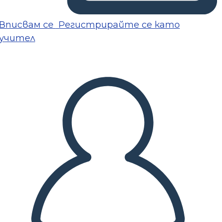
Вписвам се
Регистрирайте се като
учител