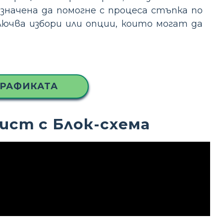
азначена да помогне с процеса стъпка по
лючва избори или опции, които могат да
ГРАФИКАТА
ист с Блок-схема