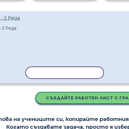
- 3 Реда
КОПИРАНЕ НА ШАБЛОН
СЪЗДАЙТЕ РАБОТЕН ЛИСТ С ГР
това на учениците си, копирайте работния
Когато създавате задача, просто я изб