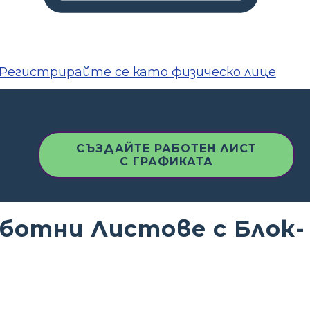
Регистрирайте се като физическо лице
СЪЗДАЙТЕ РАБОТЕН ЛИСТ
С ГРАФИКАТА
аботни Листове с Блок-