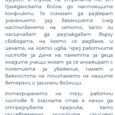
Гражданската война до настоящите
конфликти. Те помагат да разберат
значението зад ваканцията след
настъпването на лятото, като ги
насърчават да разсъждават върху
свободата, на която се радваме, и
цената, на която идва. Чрез работните
листове за Деня на паметта за деца
младите учащи могат да се ангажират с
понятията за уважение, памет и
важността на почитането на нашите
ветерани и загинали войници.
Интегрирането на тези работни
листове в класната стая е начин да
отпразнувате празника, като
същевременно осигурите смислено