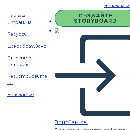
Вписвам с
СЪЗДАЙТЕ
Начална
STORYBOARD
Страница
Ресурси
Ценообразуване
Създайте
История
Регистрирайте
се
Вписвам се
Вписвам се