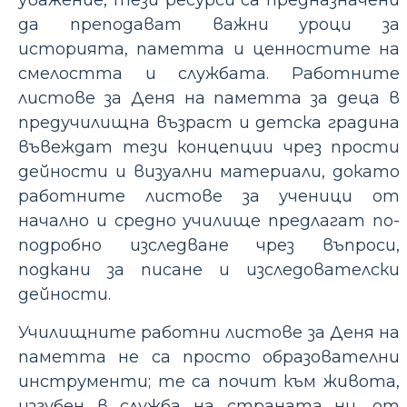
уважение, тези ресурси са предназначени
да преподават важни уроци за
историята, паметта и ценностите на
смелостта и службата. Работните
листове за Деня на паметта за деца в
предучилищна възраст и детска градина
въвеждат тези концепции чрез прости
дейности и визуални материали, докато
работните листове за ученици от
начално и средно училище предлагат по-
подробно изследване чрез въпроси,
подкани за писане и изследователски
дейности.
Училищните работни листове за Деня на
паметта не са просто образователни
инструменти; те са почит към живота,
изгубен в служба на страната ни, от