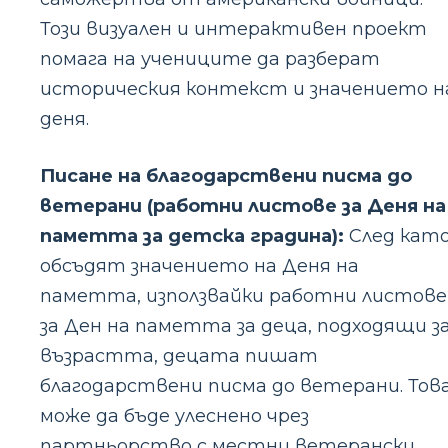
Този визуален и интерактивен проект
помага на учениците да разберат
историческия контекст и значението н
деня.
Писане на благодарствени писма до
ветерани (работни листове за Деня на
паметта за детска градина):
След кат
обсъдят значението на Деня на
паметта, използвайки работни листове
за Ден на паметта за деца, подходящи з
възрастта, децата пишат
благодарствени писма до ветерани. Тов
може да бъде улеснено чрез
партньорство с местни ветерански