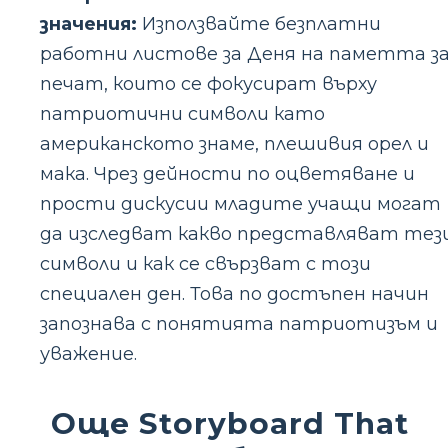
значения:
Използвайте безплатни
работни листове за Деня на паметта з
печат, които се фокусират върху
патриотични символи като
американското знаме, плешивия орел и
мака. Чрез дейности по оцветяване и
прости дискусии младите учащи могат
да изследват какво представляват тез
символи и как се свързват с този
специален ден. Това по достъпен начин
запознава с понятията патриотизъм и
уважение.
Още Storyboard That