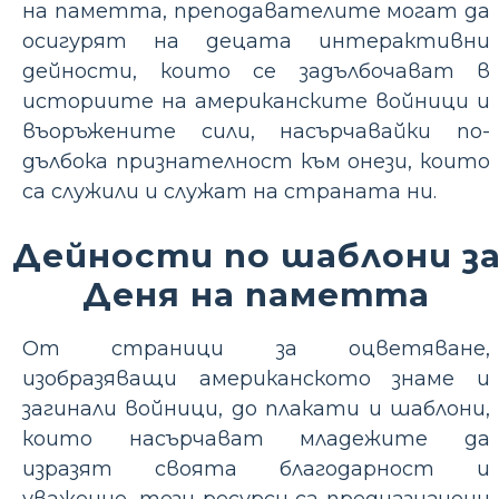
на паметта, преподавателите могат да
осигурят на децата интерактивни
дейности, които се задълбочават в
историите на американските войници и
въоръжените сили, насърчавайки по-
дълбока признателност към онези, които
са служили и служат на страната ни.
Дейности по шаблони з
Деня на паметта
От страници за оцветяване,
изобразяващи американското знаме и
загинали войници, до плакати и шаблони,
които насърчават младежите да
изразят своята благодарност и