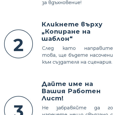
за вдъхновение!
Кликнете върху
„Копиране на
2
шаблон“
След като направите
това, ще бъдете насочени
към създателя на сценария.
Дайте име на
Вашия Работен
Лист!
3
Не забравяйте да го
наречете нещо свързано с