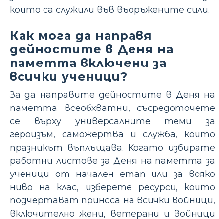
които са служили във въоръжените сили.
Как мога да направя
дейностите в Деня на
паметта включени за
всички ученици?
За да направите дейностите в Деня на
паметта всеобхватни, съсредоточете
се върху универсалните теми за
героизъм, саможертва и служба, които
празникът въплъщава. Когато избирате
работни листове за Деня на паметта за
ученици от начален етап или за всяко
ниво на клас, изберете ресурси, които
подчертават приноса на всички войници,
включително жени, ветерани и войници