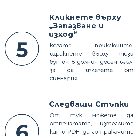
Кликнете върху
„Запазване и
изход“
5
Когато приключите,
щракнете върху този
бутон в долния десен ъгъл,
за да излезете от
сценария.
Следващи Стъпки
От тук можете да
6
отпечатате, изтеглите
като PDF, да го прикачите