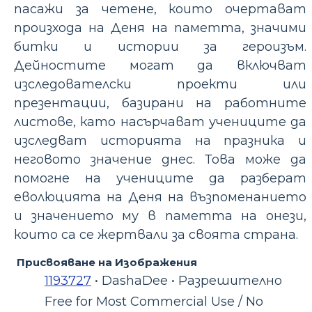
пасажи за четене, които очертават
произхода на Деня на паметта, значими
битки и истории за героизъм.
Дейностите могат да включват
изследователски проекти или
презентации, базирани на работните
листове, като насърчават учениците да
изследват историята на празника и
неговото значение днес. Това може да
помогне на учениците да разберат
еволюцията на Деня на възпоменанието
и значението му в паметта на онези,
които са се жертвали за своята страна.
Присвояване на Изображения
1193727
• DashaDee • Разрешително
Free for Most Commercial Use / No