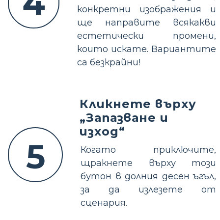
4
конкретни изображения и
ще направите всякакви
естетически промени,
които искате. Вариантите
са безкрайни!
Кликнете върху
„Запазване и
изход“
5
Когато приключите,
щракнете върху този
бутон в долния десен ъгъл,
за да излезете от
сценария.