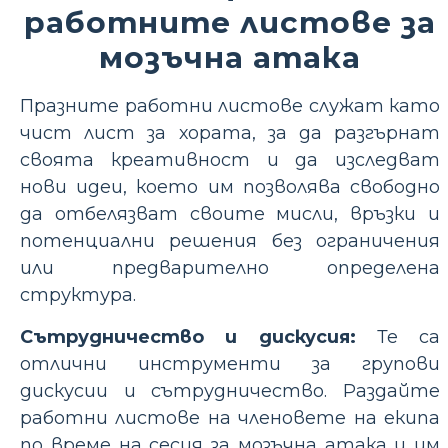
работните листове за
мозъчна атака
Празните работни листове служат като
чист лист за хората, за да разгърнат
своята креативност и да изследват
нови идеи, което им позволява свободно
да отбелязват своите мисли, връзки и
потенциални решения без ограничения
или предварително определена
структура.
Сътрудничество и дискусия:
Те са
отлични инструменти за групови
дискусии и сътрудничество. Раздайте
работни листове на членовете на екипа
по време на сесия за мозъчна атака и им