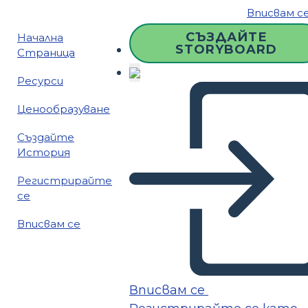
Вписвам с
СЪЗДАЙТЕ
Начална
STORYBOARD
Страница
Ресурси
Ценообразуване
Създайте
История
Регистрирайте
се
Вписвам се
Вписвам се