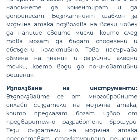
напомнете да коментират и да
допринесат. Безплатният шаблон за
мозъчна атака позволява на всеки човек
да напише своите мисли, които след
това могат да бъдат споделени и
обсъдени колективно. Това насърчава
обмена на знания и различни гледни
точки, което води до по-иновативни
решения.
Използване на инструменти:
Възползвайте се от многобройните
онлайн създатели на мозъчна атака,
които предлагат богат избор от
предварително разработени брошури.
Тези създатели на мозъчна атака
предоставят структурирано решение