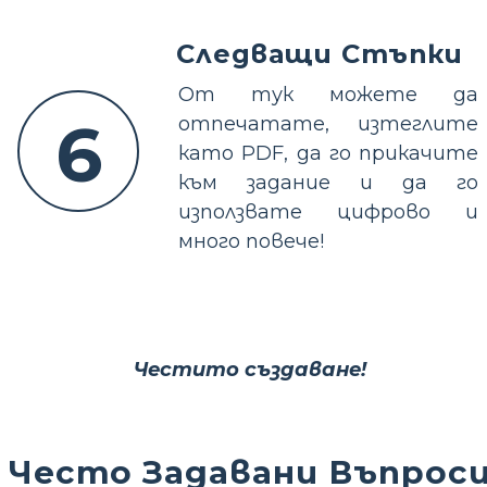
Следващи Стъпки
От тук можете да
6
отпечатате, изтеглите
като PDF, да го прикачите
към задание и да го
използвате цифрово и
много повече!
Честито създаване!
Често Задавани Въпрос