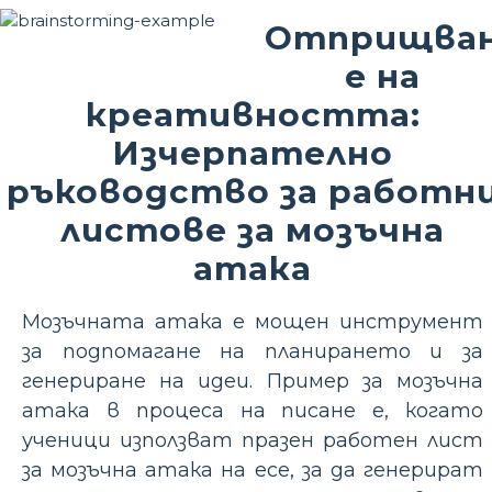
Отприщва
е на
креативността:
Изчерпателно
ръководство за работн
листове за мозъчна
атака
Мозъчната атака е мощен инструмент
за подпомагане на планирането и за
генериране на идеи. Пример за мозъчна
атака в процеса на писане е, когато
ученици използват празен работен лист
за мозъчна атака на есе, за да генерират