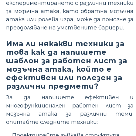
експериментирането с различни техники
за мозъчна атака, като обратна мозъчна
атака или ролева игра, може да помогне за
преодоляване на умствените бариери.
Има ли някакви техники за
това как да напишете
шаблон за работен лист за
мозъчна атака, който е
ефективен или полезен за
различни предмети?
За да напишете ефективен и
многофункционален работен лист за
мозъчна атака за различни теми,
опитайте следните техники:
Проектирайте гъвкава структура,