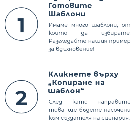
Готовите
Шаблони
1
Имаме много шаблони, от
които да избирате.
Разгледайте нашия пример
за вдъхновение!
Кликнете върху
„Копиране на
2
шаблон“
След като направите
това, ще бъдете насочени
към създателя на сценария.