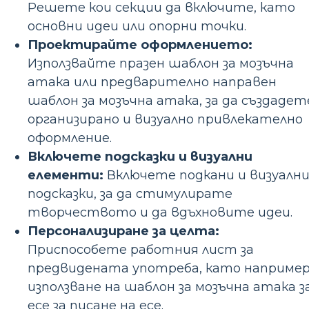
Решете кои секции да включите, като
основни идеи или опорни точки.
Проектирайте оформлението:
Използвайте празен шаблон за мозъчна
атака или предварително направен
шаблон за мозъчна атака, за да създадет
организирано и визуално привлекателно
оформление.
Включете подсказки и визуални
елементи:
Включете подкани и визуалн
подсказки, за да стимулирате
творчеството и да вдъхновите идеи.
Персонализиране за целта:
Приспособете работния лист за
предвидената употреба, като наприме
използване на шаблон за мозъчна атака з
есе за писане на есе.