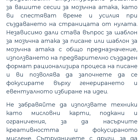
за вашите сесии за мозъчна атака, като
ви спестяват време и усилия при
създаването на страницата от нулата.
Независимо дали става въпрос за шаблон
за мозъчна атака за писане или шаблон за
мозъчна атака с общо предназначение,
използването на предварително създаден
формат рационализира процеса на писане
и ви позволява да започнете да се
фокусирате върху генерирането и
евентуалното избиране на идеи.
Не забравяйте да използвате техники
като мисловни карти, подкани и
ограничения, за да насърчите
креативността и фокусираното
мислене. Сътрудничете с други, за да