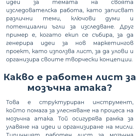
идеи за темата на своята
изследователска работа, като записват
различни теми, ключови думи и
потенциални ъгли за изследване. Друг
пример е, когато екип се събира, за да
генерира идеи за нов маркетингов
проект, като използва лист, за да улови и
организира своите творчески концепции.
Какво е работен лист з
мозъчна атака?
Това е структуриран инструмент,
който помага за улесняване на процеса на
мозъчна атака. Той осигурява рамка за
улавяне на идеи и организиране на мисли.
Типичният работен лист за мозъчна