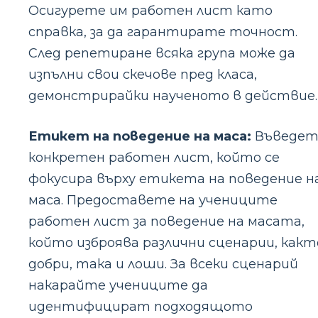
Осигурете им работен лист като
справка, за да гарантирате точност.
След репетиране всяка група може да
изпълни свои скечове пред класа,
демонстрирайки наученото в действие.
Етикет на поведение на маса:
Въведет
конкретен работен лист, който се
фокусира върху етикета на поведение н
маса. Предоставете на учениците
работен лист за поведение на масата,
който изброява различни сценарии, какт
добри, така и лоши. За всеки сценарий
накарайте учениците да
идентифицират подходящото