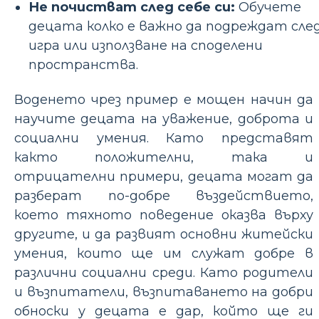
Не почистват след себе си:
Обучете
децата колко е важно да подреждат сле
игра или използване на споделени
пространства.
Воденето чрез пример е мощен начин да
научите децата на уважение, доброта и
социални умения. Като представят
както положителни, така и
отрицателни примери, децата могат да
разберат по-добре въздействието,
което тяхното поведение оказва върху
другите, и да развият основни житейски
умения, които ще им служат добре в
различни социални среди. Като родители
и възпитатели, възпитаването на добри
обноски у децата е дар, който ще ги