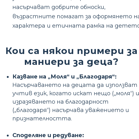
насърчават добрите обноски,
възрастните помагат за оформянето н
характера и етичната рамка на детето
Кои са някои примери за
маниери за деца?
Казване на „Моля“ и „Благодаря“:
Насърчаването на децата да използват
учтив език, когато искат нещо („моля“) 
изразяването на благодарност
(„благодаря“) насърчава уважението и
признателността.
Споделяне и редуване: