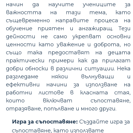
начин да научите учениците за
важността на тази тема, като
същевременно направите процеса на
обучение приятен и ангажиращ. Тези
дейности не само укрепват основни
ценности като уважение и доброта, но
също така предоставят на децата
практически примери как да прилагат
добри обноски в различни ситуации. Нека
разгледаме някои вълнуващи и
ефективни начини за използване на
работни листове в класната стая,
които включват съпоставяне,
отразяване, попълване и много други.
Игра за съпоставяне:
Създайте игра за
съпоставяне, като използвате