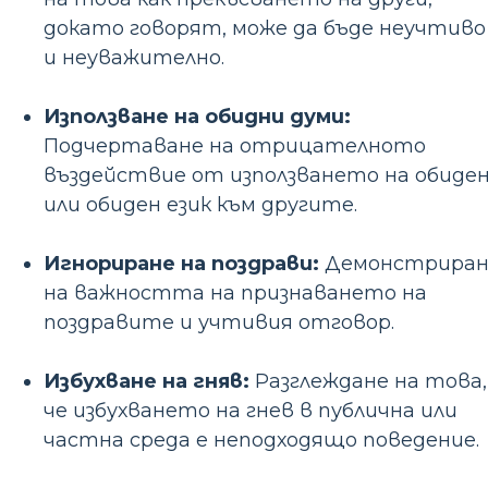
докато говорят, може да бъде неучтиво
и неуважително.
Използване на обидни думи:
Подчертаване на отрицателното
въздействие от използването на обиде
или обиден език към другите.
Игнориране на поздрави:
Демонстриран
на важността на признаването на
поздравите и учтивия отговор.
Избухване на гняв:
Разглеждане на това,
че избухването на гнев в публична или
частна среда е неподходящо поведение.