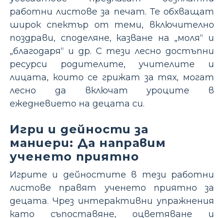
работни листове за печат. Те обхващат
широк спектър от теми, включително
поздрави, споделяне, казване на „моля“ и
„благодаря“ и др. С тези лесно достъпни
ресурси родителите, учителите и
лицата, които се грижат за тях, могат
лесно да включат уроците в
ежедневието на децата си.
Игри и дейности за
маниери: Да направим
ученето приятно
Игрите и дейностите в тези работни
листове правят ученето приятно за
децата. Чрез интерактивни упражнения
като съпоставяне, оцветяване и