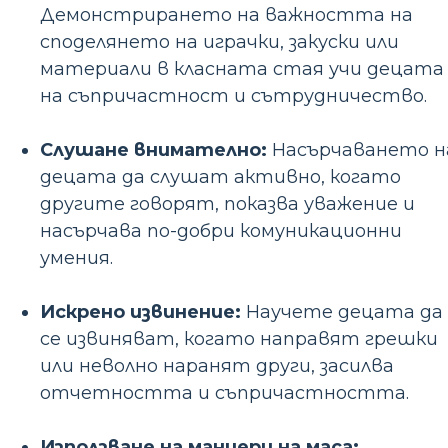
Демонстрирането на важността на
споделянето на играчки, закуски или
материали в класната стая учи децата
на съпричастност и сътрудничество.
Слушане внимателно:
Насърчаването н
децата да слушат активно, когато
другите говорят, показва уважение и
насърчава по-добри комуникационни
умения.
Искрено извинение:
Научете децата да
се извиняват, когато направят грешки
или неволно наранят други, засилва
отчетността и съпричастността.
Използване на маниери на маса: