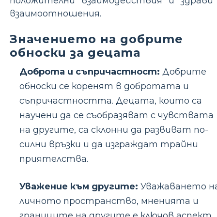
положителни взаимодействия и здрави
взаимоотношения.
Значението на добрите
обноски за децата
Доброта и съпричастност:
Добрите
обноски се коренят в добротата и
съпричастността. Децата, които са
научени да се съобразяват с чувствата
на другите, са склонни да развиват по-
силни връзки и да изграждат трайни
приятелства.
Уважение към другите:
Уважаването н
личното пространство, мненията и
границите на другите е ключов аспект