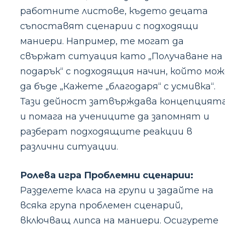
работните листове, където децата
съпоставят сценарии с подходящи
маниери. Например, те могат да
свържат ситуация като „Получаване на
подарък“ с подходящия начин, който мож
да бъде „Кажете „благодаря“ с усмивка“.
Тази дейност затвърждава концепцият
и помага на учениците да запомнят и
разберат подходящите реакции в
различни ситуации.
Ролева игра Проблемни сценарии:
Разделете класа на групи и задайте на
всяка група проблемен сценарий,
включващ липса на маниери. Осигурете