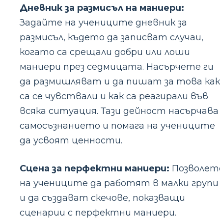
Дневник за размисъл на маниери:
Задайте на учениците дневник за
размисъл, където да записват случаи,
когато са срещали добри или лоши
маниери през седмицата. Насърчете ги
да размишляват и да пишат за това как
са се чувствали и как са реагирали във
всяка ситуация. Тази дейност насърчава
самосъзнанието и помага на учениците
да усвоят ценности.
Сцена за перфектни маниери:
Позволет
на учениците да работят в малки групи
и да създават скечове, показващи
сценарии с перфектни маниери.