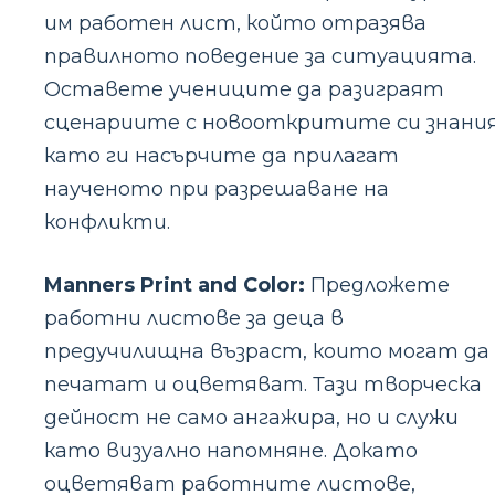
им работен лист, който отразява
правилното поведение за ситуацията.
Оставете учениците да разиграят
сценариите с новооткритите си знания
като ги насърчите да прилагат
наученото при разрешаване на
конфликти.
Manners Print and Color:
Предложете
работни листове за деца в
предучилищна възраст, които могат да
печатат и оцветяват. Тази творческа
дейност не само ангажира, но и служи
като визуално напомняне. Докато
оцветяват работните листове,