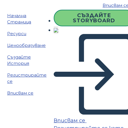
Вписвам с
СЪЗДАЙТЕ
Начална
STORYBOARD
Страница
Ресурси
Ценообразуване
Създайте
История
Регистрирайте
се
Вписвам се
Вписвам се