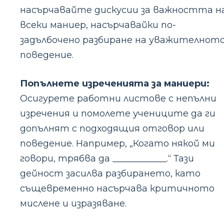
насърчавайте дискусии за важността н
всеки маниер, насърчавайки по-
задълбочено разбиране на уважителнот
поведение.
Попълнете изреченията за маниери:
Осигурете работни листове с непълни
изречения и помолете учениците да ги
допълнят с подходящия отговор или
поведение. Например, „Когато някой ми
говори, трябва да ____________.“ Тази
дейност засилва разбирането, като
същевременно насърчава критичното
мислене и изразяване.