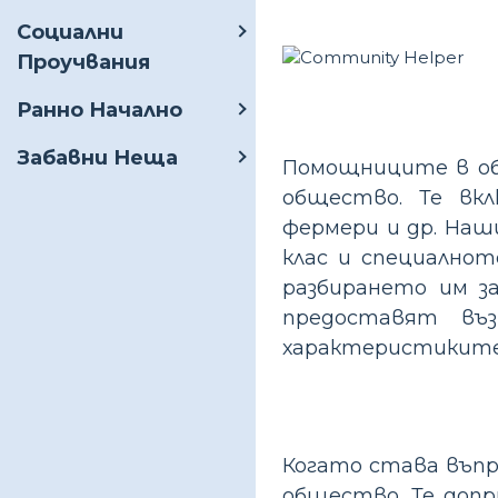
Социални
Проучвания
Ранно Начално
Забавни Неща
Помощниците в об
общество. Те вкл
фермери и др. Наш
клас и специалнот
разбирането им з
предоставят въ
характеристиките,
Когато става въпр
общество. Те допр