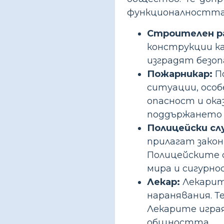
функционалността 
Строителен р
конструкции ка
изградят безо
Пожарникар:
По
ситуации, особ
опасност и ока
поддържането 
Полицейски сл
прилагат зако
Полицейските 
мира и сигурно
Лекар:
Лекарит
наранявания. Т
Лекарите игра
общността.