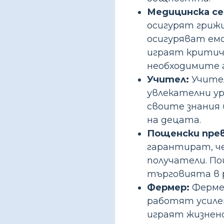
Медицинска се
осигурят грижи
осигуряват ем
играят критич
необходимите 
Учител:
Учител
увлекателни ур
своите знания
на децата.
Пощенски прев
гарантират, ч
получатели. П
търговията в р
Фермер:
Фермер
работят усиле
играят жизнено