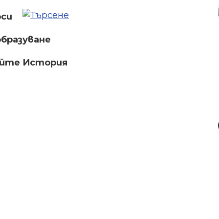
рси
бразуване
айте История