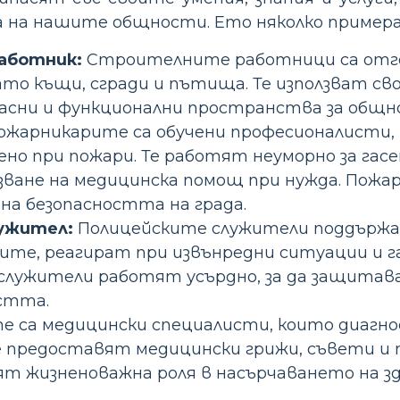
на нашите общности. Ето няколко примера 
аботник:
Строителните работници са отго
то къщи, сгради и пътища. Те използват сво
пасни и функционални пространства за общ
жарникарите са обучени професионалисти, 
ено при пожари. Те работят неуморно за гасен
зване на медицинска помощ при нужда. Пож
на безопасността на града.
ужител:
Полицейските служители поддържат
ните, реагират при извънредни ситуации и 
служители работят усърдно, за да защитав
стта.
е са медицински специалисти, които диагно
е предоставят медицински грижи, съвети и п
ят жизненоважна роля в насърчаването на з