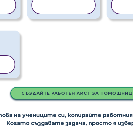
НА
КОПИРАНЕ НА
КОП
ШАБЛОН
Ш
НА
СЪЗДАЙТЕ РАБОТЕН ЛИСТ ЗА ПОМОЩНИЦ
това на учениците си, копирайте работния
Когато създавате задача, просто я изб