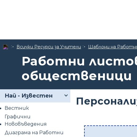
Всички Ресурси за Учители
Шаблони на Работн
Работни листов
общественици
Най - Известен
Персонал
Вестник
Графични
Нововъведения
Диаграма на Работни