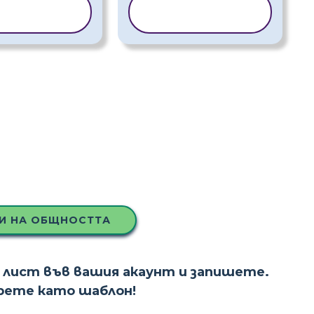
ИРАНЕ НА
КОПИРАНЕ НА
АБЛОН
ШАБЛОН
И НА ОБЩНОСТТА
 лист във вашия акаунт и запишете.
ерете като шаблон!