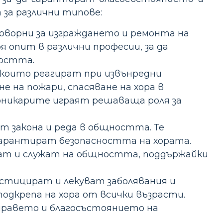
за различни типове:
ворни за изграждането и ремонта на
я опит в различни професии, за да
ността.
които реагират при извънредни
е на пожари, спасяване на хора в
арникарите играят решаваща роля за
 закона и реда в общността. Те
гарантират безопасността на хората.
ат и служат на общността, поддържайки
стицират и лекуват заболявания и
одкрепа на хора от всички възрасти.
дравето и благосъстоянието на