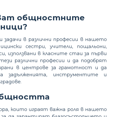
яват общностните
ници?
 задачи в различни професии в нашето
дицински сестри, учители, пощальони,
, използвани в класните стаи за първи
 тези различни професии и да подобрят
ирани в центрове за грамотност и да
а задълженията, инструментите и
градове.
общността
ора, които играят важна роля в нашето
, за да гарантират благосъстоянието и