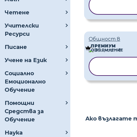
КОПИРАНЕ 
ШАБЛОН
Четене
Учителски
Ресурси
Общност 8
ПРЕМИУМ
Писане
ОФОРМЛЕНИЕ
Учене на Език
КОПИРАНЕ 
ШАБЛОН
Социално
Емоционално
Обучение
Помощни
Средства за
Ако възлагате 
Обучение
Наука