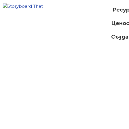
Ресу
Ценоо
Създ