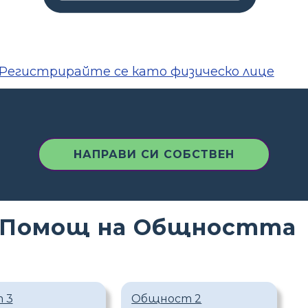
Регистрирайте се като физическо лице
НАПРАВИ СИ СОБСТВЕН
а Помощ на Общността
 3
Общност 2