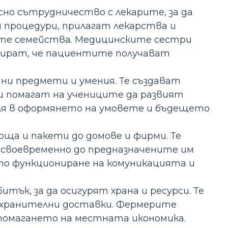
о сътрудничество с лекарите, за да
 процедури, прилагат лекарства и
ите семейства. Медицинските сестри
тират, че пациентите получават
ни предмети и умения. Те създават
и помагат на учениците да развият
ля в оформянето на умовете и бъдещето
а и пакети до домове и фирми. Те
своевременно до предназначените им
то функциониране на комуникацията и
к, за да осигурят храна и ресурси. Те
и хранителни доставки. Фермерите
дпомагането на местната икономика.