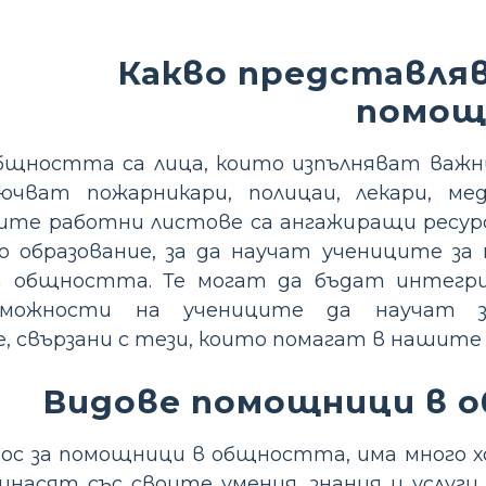
Какво представл
помощ
щността са лица, които изпълняват важни
ючват пожарникари, полицаи, лекари, ме
ите работни листове са ангажиращи ресурси
о образование, за да научат учениците за
а общността. Те могат да бъдат интегр
зможности на учениците да научат з
 свързани с тези, които помагат в нашите 
Видове помощници в 
ос за помощници в общността, има много х
инасят със своите умения, знания и услуги