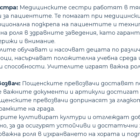
стра:
Медицинските сестри работят в тясн
 за пациентите. Те помагат при медицински
оционална подкрепа на пациентите и техн
на роля в здравните заведения, като гаран
грижи и внимание.
ите обучават и насочват децата по различ
оци, насърчават положителна учебна среда 
 и способности. Учителите играят важна ро
озвач:
Пощенските превозвачи доставят пощ
е важните документи и артикули достигат 
ощенските превозвачи допринасят за гладко
амките на града.
ите култивират култури и отглеждат добитъ
но, за да осигурят устойчиви и достатъчн
важна роля в изхранването на хората и по