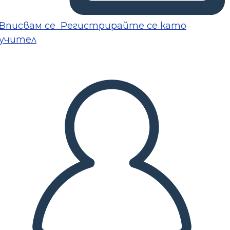
Вписвам се
Регистрирайте се като
учител