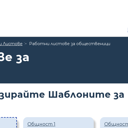
и Листове
Работни листове за общественици
е за
изирайте Шаблоните з
Общност 1
Общност