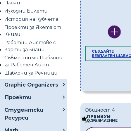
Плочи
Изходни Билети
История на Кубчета
Проекти за Якета от
Книги
Работни Листове с
Карти за Знаци
СЪЗДАЙТЕ
БЕЗПЛАТЕН ШАБЛ
Съвместими Шаблони
за Работен Лист
Шаблони за Речници
Graphic Organizers
Проекти
Студентски
Общност 4
ПРЕМИУМ
Ресурси
ОФОРМЛЕНИЕ
Math