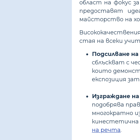
област на фокус з
предоставят идеа
майсторство на хо
Висококачествения
стая на всеки учи
Подсилване на
сблъскват с ч
които демонстр
експозиция зат
Изграждане на
подобрява прав
многократно изп
кинестетична 
на речта
.