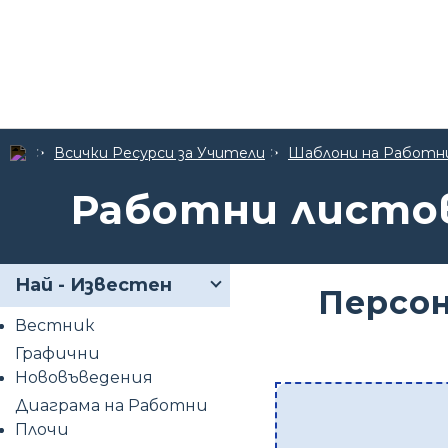
Всички Ресурси за Учители
Шаблони на Работн
Работни листов
Най - Известен
Персо
Вестник
Графични
Нововъведения
Диаграма на Работни
Плочи