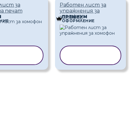
лист за
Работен лист за
за печат
упражнения за
хомофон
М
ПРЕМИУМ
НИЕ
ОФОРМЛЕНИЕ
ИРАНЕ НА
КОПИРАНЕ НА
АБЛОН
ШАБЛОН