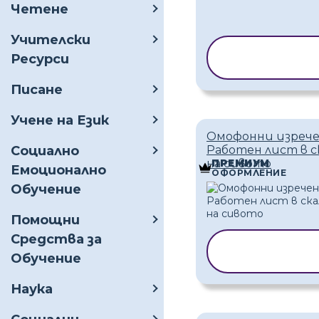
Четене
Учителски
КОПИРАНЕ 
Ресурси
ШАБЛОН
Писане
Учене на Език
Омофонни изреч
Социално
Работен лист в с
на сивото
ПРЕМИУМ
Емоционално
ОФОРМЛЕНИЕ
Обучение
Помощни
Средства за
КОПИРАНЕ Н
Обучение
ШАБЛОН
Наука