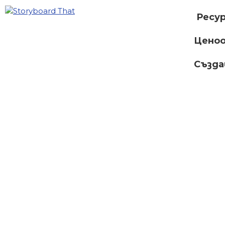
Ресу
Ценоо
Създ