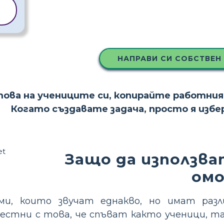
А
НАПРАВИ СИ СОБСТВЕН
това на учениците си, копирайте работния
Когато създавате задача, просто я изб
Защо да използва
ом
и, които звучат еднакво, но имат разли
вестни с това, че спъват както ученици, т