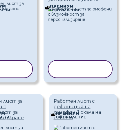
УМ
ПРЕМИУМ
ЛЕНИЕ
ОФОРМЛЕНИЕ
ИРАНЕ НА
КОПИРАНЕ НА
АБЛОН
ШАБЛОН
 лист за
Работен лист с
и с
дефиниция на
ност за
хомофон в скала на
УМ
ПРЕМИУМ
ЕНИЕ
ОФОРМЛЕНИЕ
ализиране
сивото