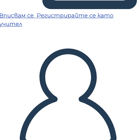
Вписвам се
Регистрирайте се като
учител