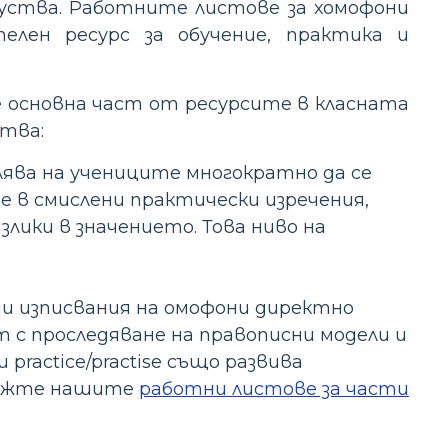
куства. Работните листове за хомофони
елен ресурс за обучение, практика и
 основна част от ресурсите в класната
тва:
ява на учениците многократно да се
 в смислени практически изречения,
лики в значението. Това ниво на
и изписвания на омофони директно
 с проследяване на правописни модели и
 practice/practise също развива
 вижте нашите
работни листове за части