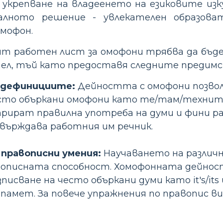
а укрепване на владеенето на езиковите из
лното решение - увлекателен образоват
мофон.
т работен лист за омофони трябва да бъде
тел, тъй като предоставя следните предимс
 дефинициите:
Дейността с омофони позвол
есто объркани омофони като те/там/техните
ират правилна употреба на думи и фини раз
върждава работния им речник.
 правописни умения:
Научаването на различн
описната способност. Хомофонната дейност
исване на често объркани думи като it's/its и
памет. За повече упражнения по правопис