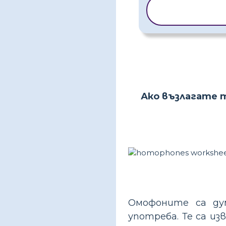
КОПИРАНЕ Н
ШАБЛОН
Ако възлагате 
Омофоните са дум
употреба. Те са из