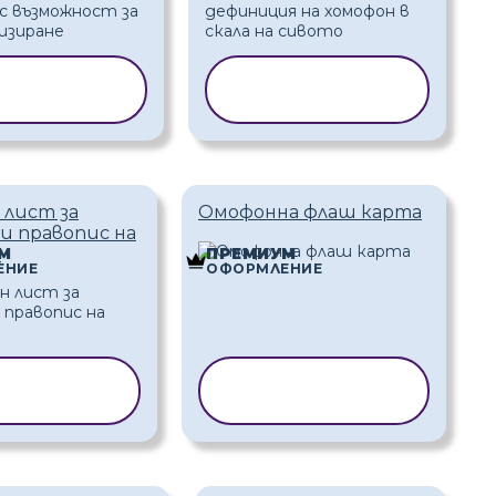
ИРАНЕ НА
КОПИРАНЕ НА
ШАБЛОН
ШАБЛОН
 лист за
Омофонна флаш карта
и правопис на
и
М
ПРЕМИУМ
ЕНИЕ
ОФОРМЛЕНИЕ
ИРАНЕ НА
КОПИРАНЕ НА
АБЛОН
ШАБЛОН