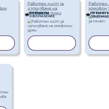
Работен лист за
Работен 
фон
използване на
хомофон 
омофонни думи
ПРЕМИУМ
ПРЕМИУ
ОФОРМЛЕНИЕ
ОФОРМЛЕ
НА
КОПИРАНЕ НА
КОП
ШАБЛОН
Ш