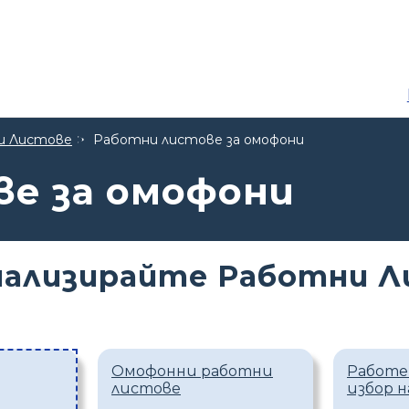
и Листове
Работни листове за омофони
е за омофони
нализирайте Работни Л
Омофонни работни
Работе
листове
избор 