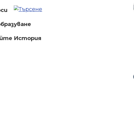
рси
бразуване
айте История