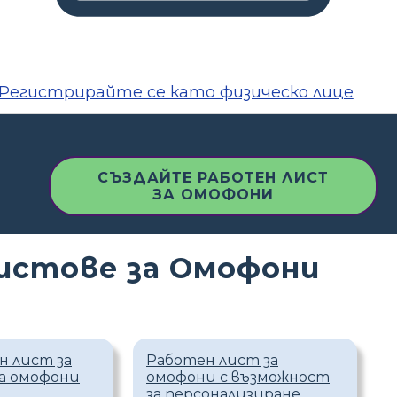
Регистрирайте се като физическо лице
СЪЗДАЙТЕ РАБОТЕН ЛИСТ
ЗА ОМОФОНИ
истове за Омофони
н лист за
Работен лист за
на омофони
омофони с възможност
за персонализиране