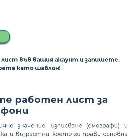
 лист във вашия акаунт и запишете.
ерете като шаблон!
те работен лист за
офони
чно значение, изписване (омографи) и
ака и възрастни, което ги прави основна