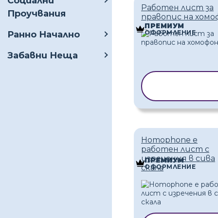
Социални
Работен лист за
Проучвания
правопис на хомо
ПРЕМИУМ
ОФОРМЛЕНИЕ
Ранно Начално
Забавни Неща
КОПИРАНЕ 
ШАБЛОН
Homophone е
работен лист с
изречения в сива
ПРЕМИУМ
ОФОРМЛЕНИЕ
скала