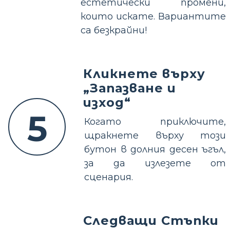
естетически промени,
които искате. Вариантите
са безкрайни!
Кликнете върху
„Запазване и
изход“
5
Когато приключите,
щракнете върху този
бутон в долния десен ъгъл,
за да излезете от
сценария.
Следващи Стъпки