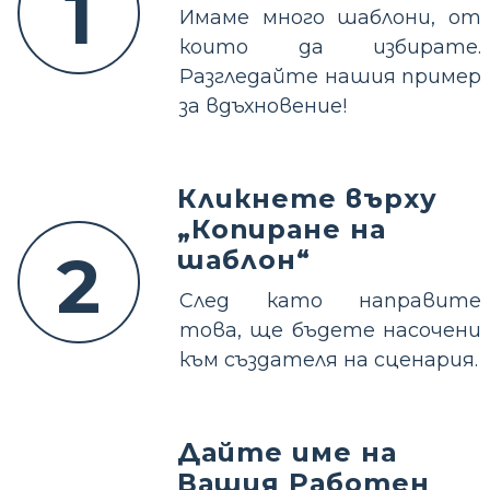
1
Имаме много шаблони, от
които да избирате.
Разгледайте нашия пример
за вдъхновение!
Кликнете върху
„Копиране на
2
шаблон“
След като направите
това, ще бъдете насочени
към създателя на сценария.
Дайте име на
Вашия Работен