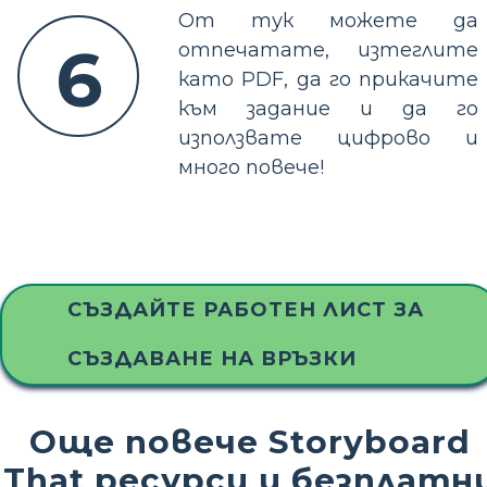
От тук можете да
6
отпечатате, изтеглите
като PDF, да го прикачите
към задание и да го
използвате цифрово и
много повече!
СЪЗДАЙТЕ РАБОТЕН ЛИСТ ЗА
СЪЗДАВАНЕ НА ВРЪЗКИ
Още повече Storyboard
That ресурси и безплатн