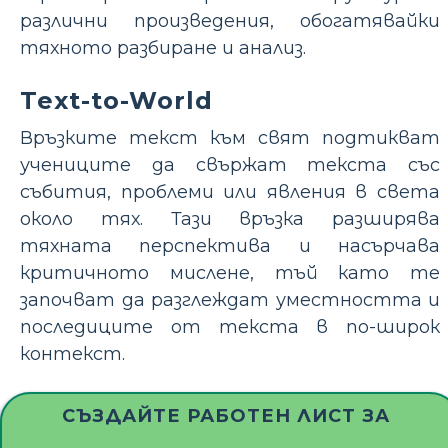
различни произведения, обогатявайки
тяхното разбиране и анализ.
Text-to-World
Връзките текст към свят подтикват
учениците да свържат текста със
събития, проблеми или явления в света
около тях. Тази връзка разширява
тяхната перспектива и насърчава
критичното мислене, тъй като те
започват да разглеждат уместността и
последиците от текста в по-широк
контекст.
СЪЗДАЙТЕ РАБОТЕН ЛИСТ ЗА