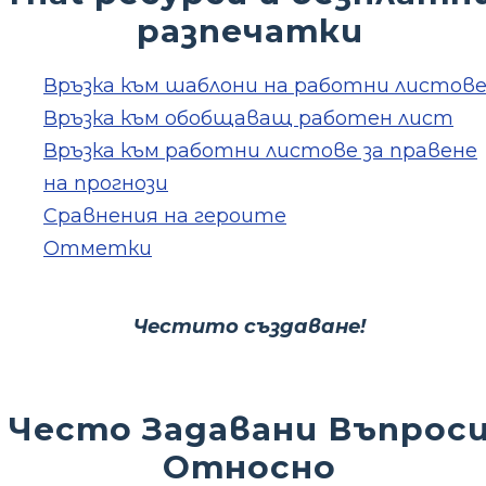
разпечатки
Връзка към шаблони на работни листов
Връзка към обобщаващ работен лист
Връзка към работни листове за правене
на прогнози
Сравнения на героите
Отметки
Честито създаване!
Често Задавани Въпрос
Относно