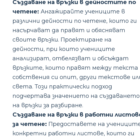
Създаване на връзки в дейностите по
четене:
Ангажирайте учениците в
различни дейности по четене, които ги
насърчават да правят и обясняват
своите връзки. Проектиране на
дейности, при които учениците
анализират, отбелязват и обсъждат
връзките, които правят между текста 
собствения си опит, други текстове ил
света. Този практически подход
подчертава значението на създаването
на връзки за разбиране.
Създаване на връзки в работни листов
за четене:
Предоставете на ученицит
конкретни работни листове, които ги