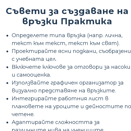
Съвети за създаване на
връзки Практика
Определете типа връзка (напр. лична,
текст към текст, текст към свят).
Проектирайте ясни подкани, съобразени
с учебната цел.
Включете ключове за отговори за насоки
и самооценка.
Използвайте графичен организатор за
визуално представяне на връзките.
Интегрирайте работния лист в
плановете на уроците и дейностите п
четене.
Адаптирайте сложността за
различните нива на учениците.