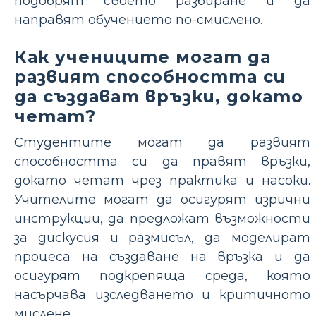
подобрят своето разбиране и да
направят обучението по-смислено.
Как учениците могат да
развият способността си
да създават връзки, докато
четат?
Студентите могат да развият
способността си да правят връзки,
докато четат чрез практика и насоки.
Учителите могат да осигурят изрични
инструкции, да предложат възможности
за дискусия и размисъл, да моделират
процеса на създаване на връзка и да
осигурят подкрепяща среда, която
насърчава изследването и критичното
мислене.