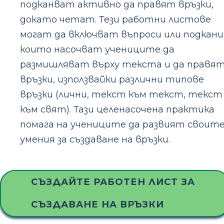
подканват активно да правят връзки,
докато четат. Тези работни листове
могат да включват въпроси или подкани
които насочват учениците да
размишляват върху текста и да правя
връзки, използвайки различни типове
връзки (лични, текст към текст, текст
към свят). Тази целенасочена практика
помага на учениците да развият своит
умения за създаване на връзки.
СЪЗДАЙТЕ РАБОТЕН ЛИСТ ЗА
СЪЗДАВАНЕ НА ВРЪЗКИ