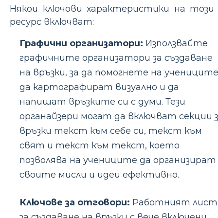
Някои ключови характеристики на този
ресурс включват:
Графични организатори:
Използвайте
графичните организатори за създаване
на връзки, за да помогнете на ученицит
да картографират визуално и да
напишат връзките си с думи. Тези
органайзери могат да включват секции 
връзки текст към себе си, текст към
свят и текст към текст, което
позволява на учениците да организират
своите мисли и идеи ефективно.
Ключове за отговори:
Работният лист
за създаване на връзки с вече включени