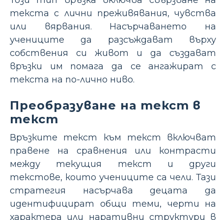
текста с лични преживявания, чувства
или вярвания. Насърчаването на
учениците да разсъждават върху
собствения си живот и да създават
връзки им помага да се ангажират с
текста на по-лично ниво.
Преобразуване на текст в
текст
Връзките текст към текст включват
правене на сравнения или контрасти
между текущия текст и други
текстове, които учениците са чели. Тази
стратегия насърчава децата да
идентифицират общи теми, черти на
характера или наративни структури в