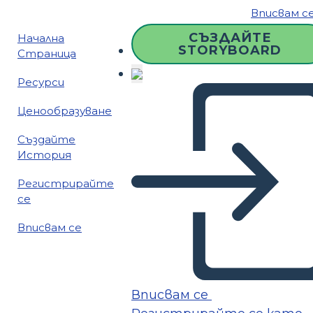
Вписвам с
СЪЗДАЙТЕ
Начална
STORYBOARD
Страница
Ресурси
Ценообразуване
Създайте
История
Регистрирайте
се
Вписвам се
Вписвам се