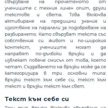
свързване на прочетеното от
учениците с техния личен опит, други
текстове и света. Това включва
активиране на предишни знания и
изготвяне на паралели за подобряване на
разбирането. Като свързват текста със
собствения си живот и по-широкия
контекст, учениците могат да
направят по-дълбоки връзки и да
извлекат повече смисъл от това, което
четат. Създаването на връзки може да се
категоризира в три основни типа:
връзки текст към себе си, текст към
текст и връзки текст към свят.
Текст към себе си
Този тип връзка включва свързване на