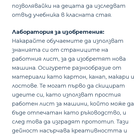
позволявайки на децата да изследват
отвъд учебника в класната стая.
Лаборатория за изобретения:
Накарайте обучаемите да използват
знанията си от страниците на
работния лист, за да изобретят нова
машина. Осигурете разнообразие от
материали като картон, канап, макари 
лостове. Те могат първо да скицират
идеите си, като използват простия
работен лист за машини, който може да
бъде отпечатан като ръководство, и
след това да изградят прототип. Тази
дейност насърчава креативността и