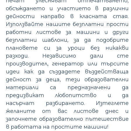
печат улесняват отпечатването,
обсъждането и участието в различни
дейности направо в класната стая.
Използвайте нашите безплатни прости
работни листове за машини и други
безплатни шаблони, за да подобрите
плановете си за уроци без никакви
разходи. Независимо дали сте
производител, генератор или търсите
идеи как да създадете въздействаща
дейност за деца, тези образователни
материали са предназначени да
предизвикат любопитство и да
насърчат разбирането. Изтеглете
желаните от вас листове днес и
започнете образователно пътешествие
в работата на простите машини!