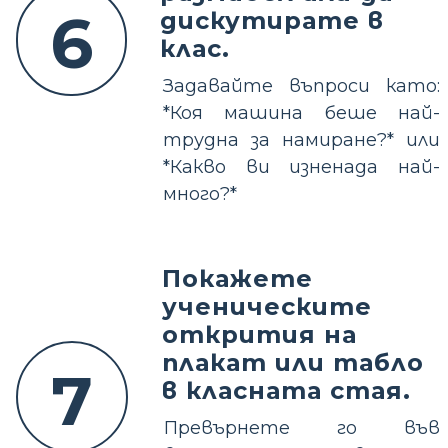
6
дискутирате в
клас.
Задавайте въпроси като:
*Коя машина беше най-
трудна за намиране?* или
*Какво ви изненада най-
много?*
Покажете
ученическите
открития на
плакат или табло
7
в класната стая.
Превърнете го във