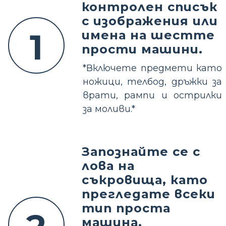
контролен списък
с изображения или
1
имена на шестте
прости машини.
*Включете предмети като
ножици, телбод, дръжки за
врати, рампи и острилки
за моливи.*
Запознайте се с
лова на
съкровища, като
прегледате всеки
тип проста
машина.