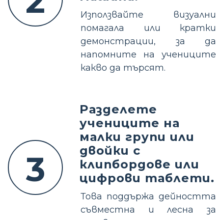
2
Използвайте визуални
помагала или кратки
демонстрации, за да
напомните на учениците
какво да търсят.
Разделете
учениците на
малки групи или
двойки с
3
клипбордове или
цифрови таблети.
Това поддържа дейността
съвместна и лесна за