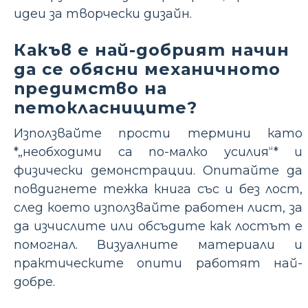
идеи за творчески дизайн.
Какъв е най-добрият начин
да се обясни механичното
предимство на
петокласниците?
Използвайте прости термини като
*„необходими са по-малко усилия“* и
физически демонстрации. Опитайте да
повдигнете тежка книга със и без лост,
след което използвайте работен лист, за
да изчислите или обсъдите как лостът е
помогнал. Визуалните материали и
практическите опити работят най-
добре.