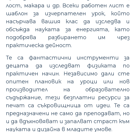
лост, макара и др. Всеки работен лист е
шаблон за изчерпателен урок, който
насърчава вашия клас да изследва и
обсъжда науката за енергията, като
подобрява разбирането им чрез
практическа дейност.
Те са фантастични инструменти за
децата да изследват физиката по
практичен начин. Независимо дали сте
опитен плановик на уроци или нов
производител на образователно
съдържание, тези безплатни ресурси за
печат са съкровищница от идеи. Те са
предназначени не само да преподават, но
и да вдъхновяват и запалват страст към
науката и дизайна в младите умове.