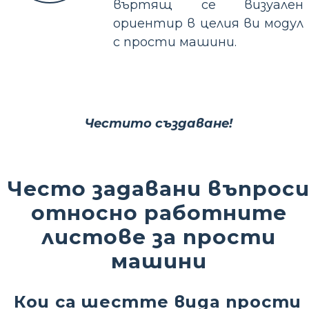
въртящ се визуален
ориентир в целия ви модул
с прости машини.
Честито създаване!
Често задавани въпрос
относно работните
листове за прости
машини
Кои са шестте вида прости