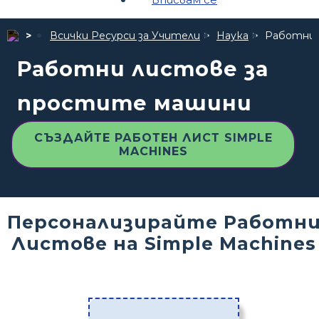
Всички Ресурси за Учители
Наука
Работни 
Работни листове за
простите машини
СЪЗДАЙТЕ РАБОТЕН ЛИСТ SIMPLE
MACHINES
Персонализирайте Работн
Листове на Simple Machines