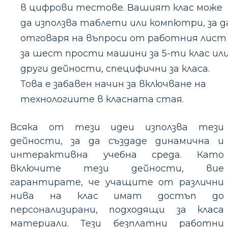
в цифрови тестове. Вашият клас може
да използва таблети или компютри, за д
отговаря на въпроси от работния лист
за шест прости машини за 5-ти клас ил
други дейности, специфични за класа.
Това е забавен начин за включване на
технологиите в класната стая.
Всяка от тези идеи използва тези
дейности, за да създаде динамична и
интерактивна учебна среда. Като
включите тези дейности, вие
гарантирате, че учащите от различни
нива на клас имат достъп до
персонализирани, подходящи за класа
материали. Тези безплатни работни