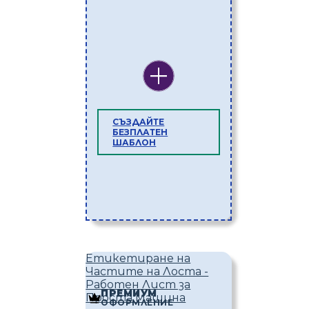
СЪЗДАЙТЕ
БЕЗПЛАТЕН
ШАБЛОН
Етикетиране на
Частите на Лоста -
Работен Лист за
ПРЕМИУМ
Проста Машина
ОФОРМЛЕНИЕ