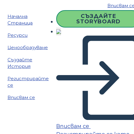
Вписвам с
СЪЗДАЙТЕ
Начална
STORYBOARD
Страница
Ресурси
Ценообразуване
Създайте
История
Регистрирайте
се
Вписвам се
Вписвам се