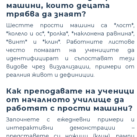
машини, които децата
трябва да знаят?
Шестте прости машини са *лост*,
*колело и ос*, *ролка*, *наклонена равнина*,
*винт* и *клин*. Работните листове
често помагат на учениците да
идентифицират и съпоставят тези
видове чрез визуализации, примери от
реалния живот и дефиниции.
Как преподавате на ученици
от началното училище да
работят с прости машини?
Започнете с ежедневни примери и
интерактивни демонстрации –
представете си ножици (клин), рампи