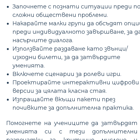
Започнете с познати ситуации преди по
сложни обществени проблеми.
Накарайте малки групи да обсъдят опци
преди индивидуалното завършване, за д
насърчите диалога.
Използвайте раздаване като звънци/
изходни билети, за да затвърдите
уменията.
Включете сценарии за ролеви игри.
Проектирайте интерактивни цифрови
версии за цялата класна стая.
Изпращайте вкъщи пакети през
почивките за допълнителна практика.
Помогнете на учениците да затвърдят
уменията си с тези допълнителни