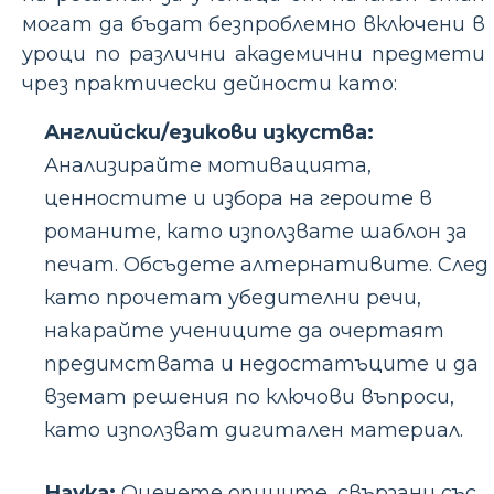
могат да бъдат безпроблемно включени в
уроци по различни академични предмети
чрез практически дейности като:
Английски/езикови изкуства:
Анализирайте мотивацията,
ценностите и избора на героите в
романите, като използвате шаблон за
печат. Обсъдете алтернативите. След
като прочетат убедителни речи,
накарайте учениците да очертаят
предимствата и недостатъците и да
вземат решения по ключови въпроси,
като използват дигитален материал.
Наука:
Оценете опциите, свързани със