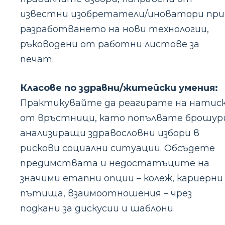
известни изобретатели/иноватори при
разработването на нови технологии,
ръководени от работни листове за
печат.
Класове по здравни/житейски умения:
Практикувайте да реагирате на натис
от връстници, като попълвате брошур
анализиращи здравословни избори в
рискови социални ситуации. Обсъдете
предимствата и недостатъците на
значими етапни опции – колеж, кариерни
пътища, взаимоотношения – чрез
подкани за дискусии и шаблони.