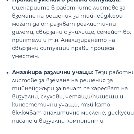
Сценариите в работните листове за
вземане на решения за тийнейджъри
могат да отразяват реалистични
дилеми, свързани с училище, семейство,
приятели и т.н. Анализирането на
свързани ситуации прави процеса
уместен.
Ангажира различни учащи:
Тези работн
листове за вземане на решения за
тийнейджъри за печат се харесват на
визуални, слухови, четящи/пишещи и
кинестетични учащи, тъй като
включват аналитично мислене, дискусии
писане и визуални компоненти.