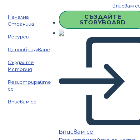
Вписвам с
СЪЗДАЙТЕ
Начална
STORYBOARD
Страница
Ресурси
Ценообразуване
Създайте
История
Регистрирайте
се
Вписвам се
Вписвам се