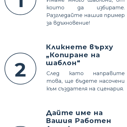
1
Имаме много шаблони, от
които да избирате.
Разгледайте нашия пример
за вдъхновение!
Кликнете върху
„Копиране на
2
шаблон“
След като направите
това, ще бъдете насочени
към създателя на сценария.
Дайте име на
Вашия Работен