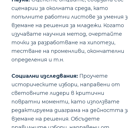
сценарии за околната среда, като
попълните работни листове за умения з
вземане на решения за младежи. Когато
изучавате научния метод, очертайте
точки за разработване на хипотези,
тестване на променливи, окончателни
определения и т.н.
Социални изследвания:
Проучете
историческите избори, направени от
световните лидери в критични
повратни моменти, като използвате
редактируема диаграма на дейността з
вземане на решения. Обсъдете
правилните избори, направени от