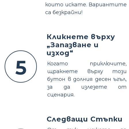
които искате. Вариантите
са безкрайни!
Кликнете върху
„Запазване и
изход“
5
Когато приключите,
щракнете върху този
бутон в долния десен ъгъл,
за да излезете от
сценария.
Следващи Стъпки