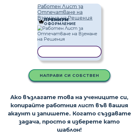
Работен Лист за
Отпечатване на
Вземане на Решения
ПРЕМИУМ
ОФОРМЛЕНИЕ
КОПИРАНЕ НА ШАБЛОН
НАПРАВИ СИ СОБСТВЕН
Ако възлагате това на учениците си,
копирайте работния лист във вашия
акаунт и запишете. Когато създавате
задача, просто я изберете като
шаблон!