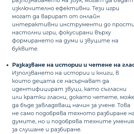
разпознаването на звук, могат да бъдат
изключително ефективни. Тези игри
могат да варират от онлайн
интерактивни инструменти до прост
настолни игри, фокусирани върху
формирането на думи и звуците на
буквите.
Разказване на истории и четене на глас
Използването на истории и книги, в
които децата се насърчават да
идентифицират звуци, като съгласни
или кратки гласни, докато четете, мож
да бъде завладяващ начин за учене. Това
не само подобрява тяхното разбиране н
думите, но и подобрява техните умения
за слушане и разбиране.