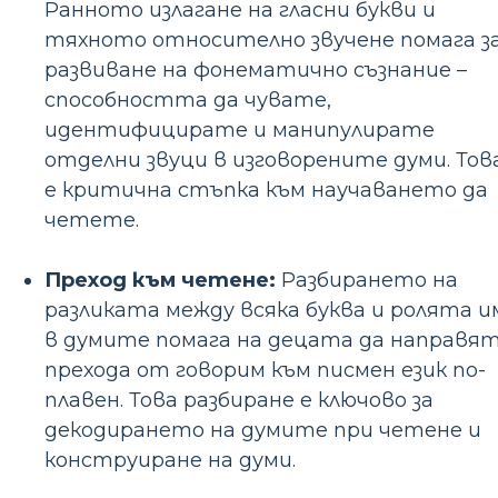
Ранното излагане на гласни букви и
тяхното относително звучене помага з
развиване на фонематично съзнание –
способността да чувате,
идентифицирате и манипулирате
отделни звуци в изговорените думи. Тов
е критична стъпка към научаването да
четете.
Преход към четене:
Разбирането на
разликата между всяка буква и ролята и
в думите помага на децата да направя
прехода от говорим към писмен език по-
плавен. Това разбиране е ключово за
декодирането на думите при четене и
конструиране на думи.