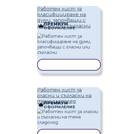
Работен лист за
класифициране на
думи, започващи с
ПРЕМИУМ
гласни или съгласни
ОФОРМЛЕНИЕ
КОПИРАНЕ НА ШАБЛОН
Работен лист за
гласни и съгласни на
тема сладолед
ПРЕМИУМ
ОФОРМЛЕНИЕ