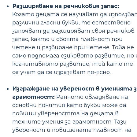
Разширяване на речниковия запас:
Когато децата се научават да използва
различни гласни букви, те естествено
започват да разширяват своя речников
запас, както и своята плавност при
четене и разбиране при четене. Това не
само подпомага езиковото развитие, но 
когнитивното развитие, тъй като те
се учат да се изразяват по-ясно.
Изграждане на увереност в уменията з
грамотност:
Ранното овладяване на
основни понятия като букви може да
повиши увереността на децата в
техните умения за грамотност. Тази
увереност и повишената плавност на