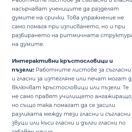
Работните листове за съгласни и гласн
насърчават учениците да разделят
думите на срички. Това упражнение не
само помага при изписването, но и при
разбирането на ритмичната структур
на думите.
Интерактивни кръстословици и
пъзели:
Работните листове за съгласни
и гласни за изтегляне или печат могат д
включват кръстословици или пъзели. Те
не само правят училището ангажиращо
но също така помагат да се засили
разликата между тези гласни и съгласни
звуци или къси гласни и дълги гласни по
забавен начин.