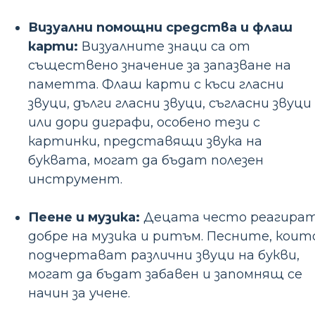
Визуални помощни средства и флаш
карти:
Визуалните знаци са от
съществено значение за запазване на
паметта. Флаш карти с къси гласни
звуци, дълги гласни звуци, съгласни звуци
или дори диграфи, особено тези с
картинки, представящи звука на
буквата, могат да бъдат полезен
инструмент.
Пеене и музика:
Децата често реагира
добре на музика и ритъм. Песните, коит
подчертават различни звуци на букви,
могат да бъдат забавен и запомнящ се
начин за учене.