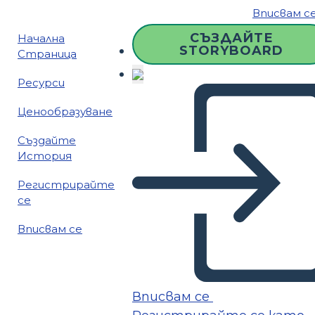
Вписвам с
СЪЗДАЙТЕ
Начална
STORYBOARD
Страница
Ресурси
Ценообразуване
Създайте
История
Регистрирайте
се
Вписвам се
Вписвам се