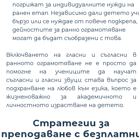
погрижат за индивидуалните нужди на
ранен етап. Независимо дали детето уч
бързо или се нуждае от повече подкрепа,
дейностите за ранно ограмотяване
могат да бъдат съобразени с това.
Включването на гласни и съгласни в
ранното ограмотяване не е просто да
помогне на учениците да научат
съгласни и гласни звуци; става въпрос за
подхранване на любов към езика, което е
жизненоважно за академичното и
личностното израстване на детето.
Стратегии за
преподаване с безплатн