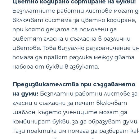
Цветно кодирано сортиране на букви:
Безплатните работни листове могат д
включват система за цветно кодиране,
при която децата са помолени да
оцветят гласна и съгласна в различни
цветове. Това визуално разграничение и
помага да правят разлика между двата
набора от букви в азбуката.
Предизвикателства при създаването
на думи:
Безплатни работни листове за
гласни и съгласни за печат включват
шаблон, където учениците могат да
комбинират букви, за да образуват думи.
Тази практика им помага да разберат ка