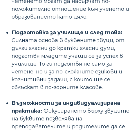
четенето могат да насърчат по-
положително отношение към ученето и
образованието като цяло.
Подготовка за училище и след това:
Силната основа в буквените звуци, от
дълги гласни до кратки гласни думи,
подготвя младите учащи се за успех в
училище. То ги подготвя не само за
четене, но и за по-сложните езикови и
когнитивни задачи, с които ще се
сблъскат в по-горните класове.
Възможности за индивидуализирана
практика:
Фокусирането върху звуците
на буквите позволява на
преподавателите и родителите да се