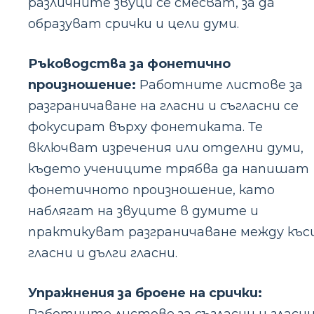
различните звуци се смесват, за да
образуват срички и цели думи.
Ръководства за фонетично
произношение:
Работните листове за
разграничаване на гласни и съгласни се
фокусират върху фонетиката. Те
включват изречения или отделни думи,
където учениците трябва да напишат
фонетичното произношение, като
наблягат на звуците в думите и
практикуват разграничаване между къс
гласни и дълги гласни.
Упражнения за броене на срички: