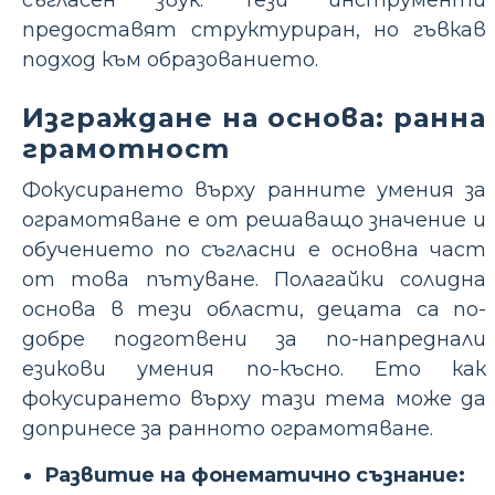
съгласен звук. Тези инструменти
предоставят структуриран, но гъвкав
подход към образованието.
Изграждане на основа: ранна
грамотност
Фокусирането върху ранните умения за
ограмотяване е от решаващо значение и
обучението по съгласни е основна част
от това пътуване. Полагайки солидна
основа в тези области, децата са по-
добре подготвени за по-напреднали
езикови умения по-късно. Ето как
фокусирането върху тази тема може да
допринесе за ранното ограмотяване.
Развитие на фонематично съзнание: