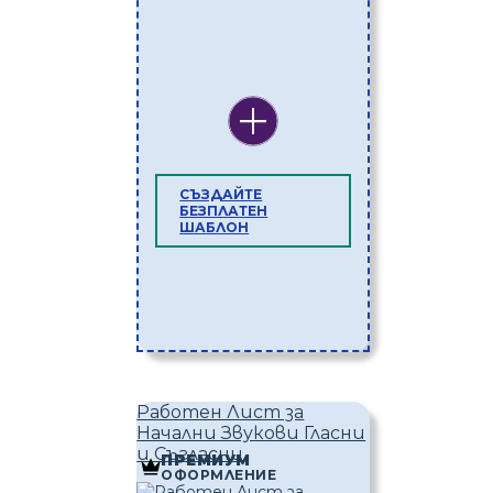
СЪЗДАЙТЕ
БЕЗПЛАТЕН
ШАБЛОН
Работен Лист за
Начални Звукови Гласни
и Съгласни
ПРЕМИУМ
ОФОРМЛЕНИЕ