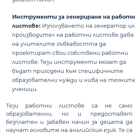
Инструменти за генериране на работ
листове:
Използването на генератор ил
производител на работни листове дава
на учителите гъвкавостта да
проектират свои собствени работни
листове. Тези инструменти могат да
бъдат пригодени към специфичните
образователни нужди и нива на технит
ученици.
Тези работни листове са не само
образователни, но и предоставят
безплатен и забавен начин за децата да
научат основите на английския език. Те са