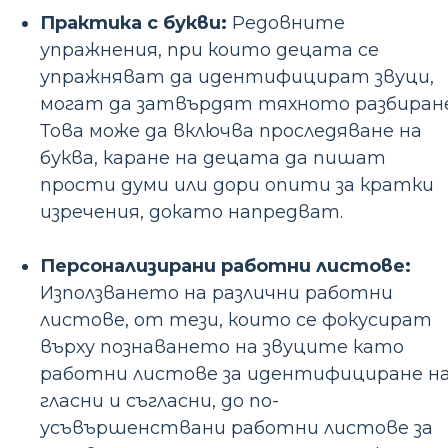
Практика с букви:
Редовните
упражнения, при които децата се
упражняват да идентифицират звуци,
могат да затвърдят тяхното разбиране
Това може да включва проследяване на
буква, каране на децата да пишат
прости думи или дори опити за кратки
изречения, докато напредват.
Персонализирани работни листове:
Използването на различни работни
листове, от тези, които се фокусират
върху познаването на звуците като
работни листове за идентифициране н
гласни и съгласни, до по-
усъвършенствани работни листове за