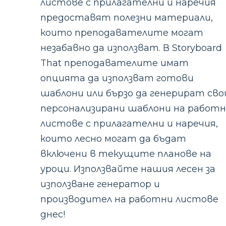
листове с прилагателни и наречия
предоставят полезни материали,
които преподавателите могат
незабавно да използват. В Storyboard
That преподавателите имат
опцията да използват готови
шаблони или бързо да генерират сво
персонализирани шаблони на работ
листове с прилагателни и наречия,
които лесно могат да бъдат
включени в текущите планове на
уроци. Използвайте нашия лесен за
използване генератор и
производител на работни листове
днес!