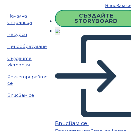
Вписвам с
СЪЗДАЙТЕ
Начална
STORYBOARD
Страница
Ресурси
Ценообразуване
Създайте
История
Регистрирайте
се
Вписвам се
Вписвам се