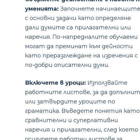
уменията:
Започнете начинаещит
с основни задачи като определяне
дали думите са прилагателни или
наречия. По-напредналите обучаеми
могат да преминат към дейности
като преразглеждане на изречения с
по-добри описателни думи.
Включете в уроци:
Използвайте
работните листове, за да допълни
или затвърдите уроците по
граматика. Въведете понятия като
сравнителни и суперлативни
наречия и прилагателни, след което
осигурете работни листове за