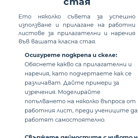
стая
Ето няколко съвета за успешно
използване и прилагане на работни
листове за прилагателни и наречия
във вашата класна стая.
Осигурете подкрепа и скеле:
Обяснете какво са прилагателни и
наречия, като подчертаете как се
различават. Дайте примери за
изречения. Моделирайте
попълването на няколко въпроса от
работния лист, преди учениците да
работят самостоятелно.
Свържете дейностите с нивото н