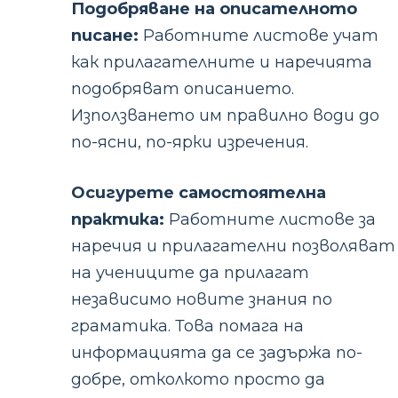
Подобряване на описателното
писане:
Работните листове учат
как прилагателните и наречията
подобряват описанието.
Използването им правилно води до
по-ясни, по-ярки изречения.
Осигурете самостоятелна
практика:
Работните листове за
наречия и прилагателни позволяват
на учениците да прилагат
независимо новите знания по
граматика. Това помага на
информацията да се задържа по-
добре, отколкото просто да