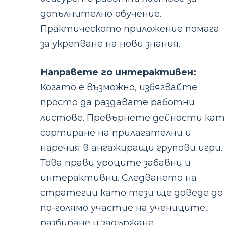
допълнително обучение.
Практическото приложение помага
за укрепване на нови знания.
Направете го интерактивен:
Когато е възможно, избягвайте
просто да раздавате работни
листове. Превърнете дейности кат
сортиране на прилагателни и
наречия в ангажиращи групови игри.
Това прави уроците забавни и
интерактивни. Следването на
стратегии като тези ще доведе до
по-голямо участие на учениците,
разбиране и задържане.