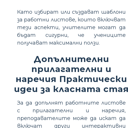
Като избират или създават шаблони
за работни листове, които включват
тези аспекти, учителите могат да
бъдат сигурни, че учениците
получават максимални ползи.
Допълнителни
прилагателни и
наречия Практически
идеи за класната ста
За да допълнят работните листове
с прилагателни и наречия,
преподавателите може да искат да
включат други интерактивни