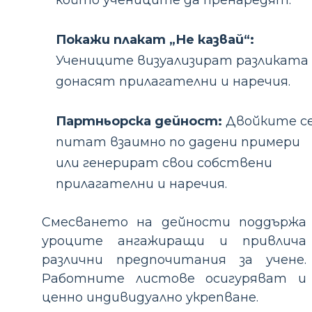
който учениците да пренаредят.
Покажи плакат „Не казвай“:
Учениците визуализират разликата
донасят прилагателни и наречия.
Партньорска дейност:
Двойките с
питат взаимно по дадени примери
или генерират свои собствени
прилагателни и наречия.
Смесването на дейности поддържа
уроците ангажиращи и привлича
различни предпочитания за учене.
Работните листове осигуряват и
ценно индивидуално укрепване.