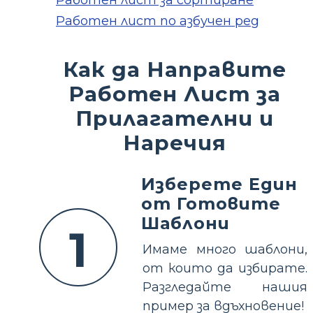
Работен лист за сортиране
Работен лист по азбучен ред
Как да Направите
Работен Лист за
Прилагателни и
Наречия
Изберете Един
от Готовите
Шаблони
1
Имаме много шаблони,
от които да избирате.
Разгледайте нашия
пример за вдъхновение!