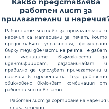
Какво представлява
работен лист за
прилагателни и наречия
Работните листове за прилагателни и
наречия са материали за печат, които
предоставят упражнения, фокусирани
върху тези две части на речта. Те дават
на учениците възможности да
идентифицират, разграничават и
правилно да използват прилагателни и
наречия в изреченията. Тези дейности
обикновено включват комбинация от
работни листове като:
Работен лист за сортиране на наречия 
прилагателни