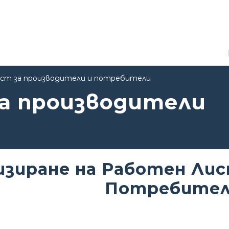
ст за производители и потребители
а производители
изиране на Работен Лис
Потребите