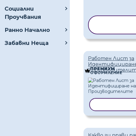
Социални
Проучвания
КОПИРАНЕ 
ШАБЛОН
Ранно Начално
Забавни Неща
Работен Лист за
Идентифициране
ПРЕМИУМ
Производители
ОФОРМЛЕНИЕ
КОПИРАНЕ Н
Какво ги прави р