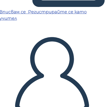
Вписвам се
Регистрирайте се като
учител