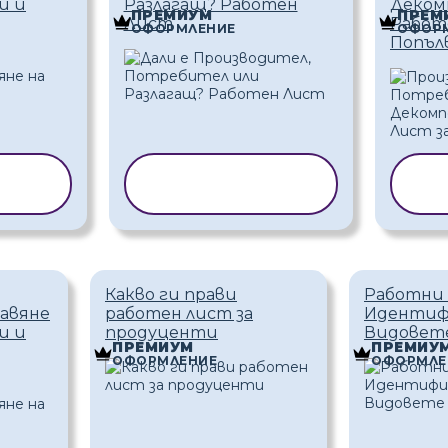
и и
Разлагащ? Работен
Деком
ПРЕМИУМ
ПРЕМ
Лист
Работ
ОФОРМЛЕНИЕ
ОФОР
Попъл
 НА
КОПИРАНЕ НА
К
Н
ШАБЛОН
Какво ги прави
Работни 
тавяне
работен лист за
Идентиф
и и
продуценти
Видовет
ПРЕМИУМ
ПРЕМИУ
ОФОРМЛЕНИЕ
ОФОРМЛЕ