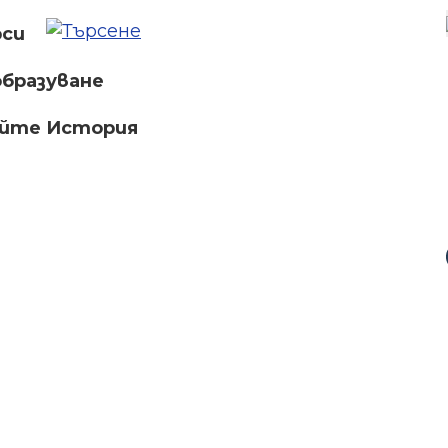
рси
бразуване
айте История