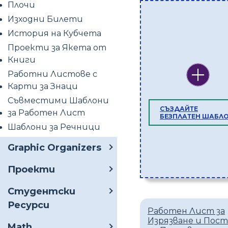
Плочи
Изходни Билети
История на Кубчета
Проекти за Якета от
Книги
Работни Листове с
Карти за Знаци
Съвместими Шаблони
СЪЗДАЙТЕ
за Работен Лист
БЕЗПЛАТЕН ШАБЛ
Шаблони за Речници
Graphic Organizers
Проекти
Студентски
Ресурси
Работен Лист за
Изрязване и Пос
Math