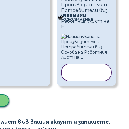
Производители и
Потребители въз
Основа на
ПРЕМИУМ
ОФОРМЛЕНИЕ
Работния Лист на
Е
КОПИРАНЕ
НА ШАБЛОН
 лист във вашия акаунт и запишете.