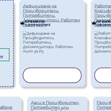
Дефиниране на
Работе
Производители,
Класиф
Потребители,
Произв
Декомпозитори: Работен
Потреб
ПРЕМИУМ
ПРЕМИ
Лист за Из
Декомп
ОФОРМЛЕНИЕ
ОФОРМ
ОН
КОПИРАНЕ НА
КО
ШАБЛОН
Дали е Производител,
Произ
тавяне
Потребител или
Потре