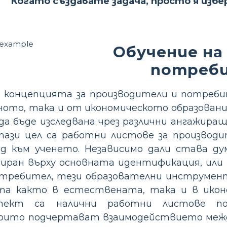
Когато създавате задача, просто я изб
Обучение на
потреби
 концепцията за производители и потреби
ното, така и от икономическото образован
да бъде изследвана чрез различни ангажира
 тази цел са работни листове за производ
од към ученето. Независимо дали става ду
иран върху основната идентификация, или п
отребител, тези образователни инструмент
а както в естествената, така и в иконо
аспект са налични работни листове п
оито подчертават взаимодействието между 