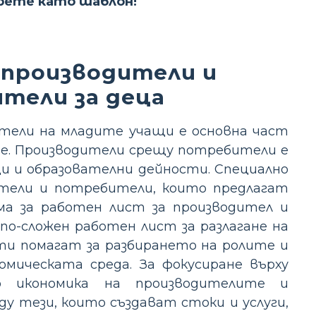
ерете като шаблон!
 производители и
тели за деца
тели на младите учащи е основна част
ие. Производители срещу потребители е
щи и образователни дейности. Специално
ители и потребители, които предлагат
ма за работен лист за производител и
о-сложен работен лист за разлагане на
и помагат за разбирането на ролите и
мическата среда. За фокусиране върху
о икономика на производителите и
тези, които създават стоки и услуги,