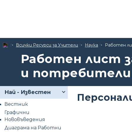
Всички Ресурси за Учители
Наука
Работен ли
Работен лист з
и потребители
Най - Известен
Персонал
Вестник
Графични
Нововъведения
Диаграма на Работни