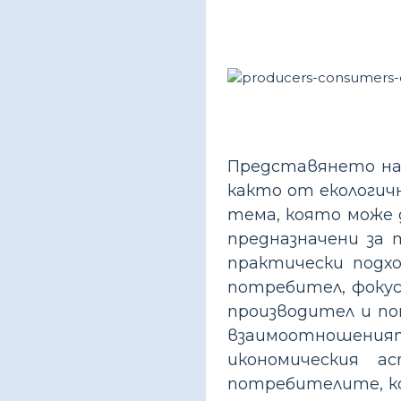
Представянето на
както от екологич
тема, която може 
предназначени за
практически подх
потребител, фокус
производител и п
взаимоотношеният
икономическия 
потребителите, к