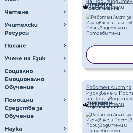
на Производител
ПРЕМИУМ
Потребители
ОФОРМЛЕНИЕ
Четене
Учителски
Ресурси
Писане
КОПИРАНЕ
ШАБЛО
Учене на Език
Социално
Емоционално
Обучение
Работен Лист за
Изрязване и Пос
на Производител
Помощни
ПРЕМИУМ
Потребители
Средства за
ОФОРМЛЕНИЕ
Обучение
Наука