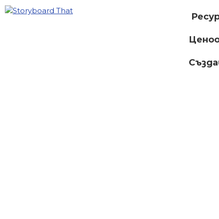
Ресу
Ценоо
Създ