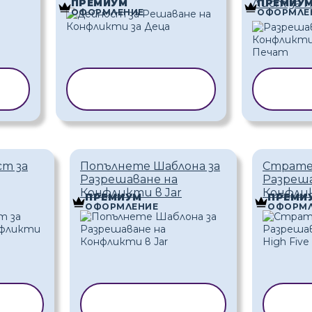
Лист за 
ПРЕМИУМ
ПРЕМИУ
ОФОРМЛЕНИЕ
ОФОРМЛЕ
А
КОПИРАНЕ НА
КОП
ШАБЛОН
ст за
Попълнете Шаблона за
Страте
Разрешаване на
Разреша
Конфликти в Jar
Конфлик
ПРЕМИУМ
ПРЕМИ
ОФОРМЛЕНИЕ
ОФОРМЛ
НА
КОПИРАНЕ НА
КО
ШАБЛОН