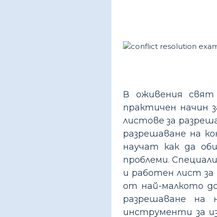
В оживения свят
практичен начин з
листове за разреш
разрешаване на к
научат как да об
проблеми. Специал
и работен лист за
от най-малкото до
разрешаване на 
инструменти за из