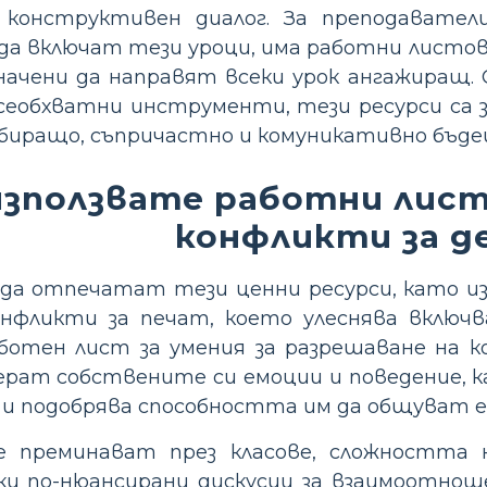
 конструктивен диалог. За преподавате
да включат тези уроци, има работни листове
начени да направят всеки урок ангажиращ.
сеобхватни инструменти, тези ресурси са за
збиращо, съпричастно и комуникативно бъде
използвате работни лист
конфликти за д
да отпечатат тези ценни ресурси, като из
онфликти за печат, което улеснява включв
аботен лист за умения за разрешаване на к
ерат собствените си емоции и поведение, к
и подобрява способността им да общуват 
 преминават през класове, сложността 
йки по-нюансирани дискусии за взаимоотн