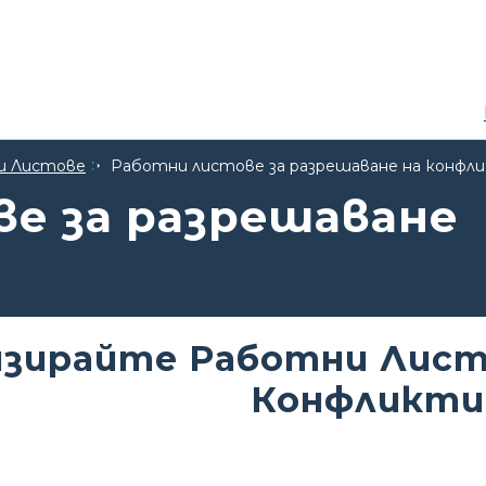
и Листове
Работни листове за разрешаване на конфл
е за разрешаване
зирайте Работни Листо
Конфликти