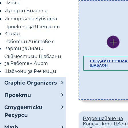
Плочи
Изходни Билети
История на Кубчета
Проекти за Якета от
Книги
Работни Листове с
Карти за Знаци
Съвместими Шаблони
СЪЗДАЙТЕ БЕЗПЛА
за Работен Лист
ШАБЛОН
Шаблони за Речници
Graphic Organizers
Проекти
Студентски
Ресурси
Разрешаване на
Конфликти Цвет
Math