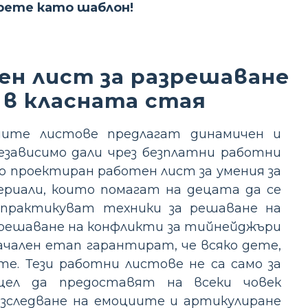
ерете като шаблон!
ен лист за разрешаване
 в класната стая
ните листове предлагат динамичен и
езависимо дали чрез безплатни работни
о проектиран работен лист за умения за
риали, които помагат на децата да се
 практикуват техники за решаване на
зрешаване на конфликти за тийнейджъри
ачален етап гарантират, че всяко дете,
е. Тези работни листове не са само за
цел да предоставят на всеки човек
изследване на емоциите и артикулиране