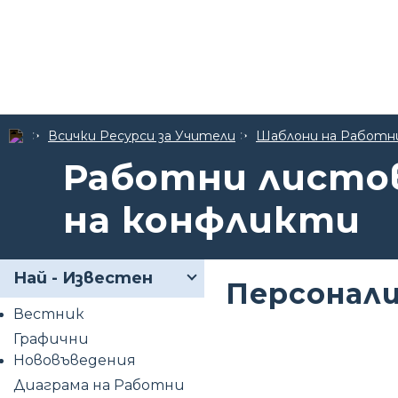
Всички Ресурси за Учители
Шаблони на Работн
Работни листов
на конфликти
Най - Известен
Персонали
Вестник
Графични
Нововъведения
Диаграма на Работни