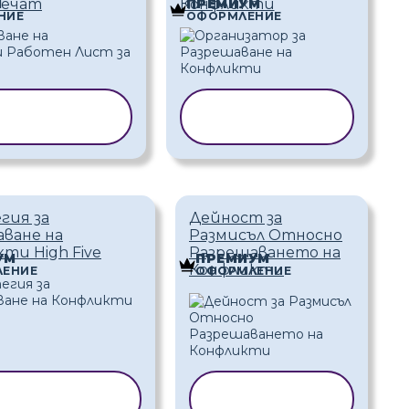
Печат
Конфликти
М
ПРЕМИУМ
НИЕ
ОФОРМЛЕНИЕ
ИРАНЕ НА
КОПИРАНЕ НА
ШАБЛОН
ШАБЛОН
гия за
Дейност за
ване на
Размисъл Относно
ти High Five
Разрешаването на
УМ
ПРЕМИУМ
Конфликти
ЕНИЕ
ОФОРМЛЕНИЕ
ПИРАНЕ НА
КОПИРАНЕ НА
ШАБЛОН
ШАБЛОН