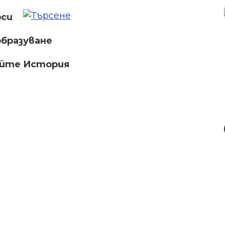
рси
бразуване
айте История