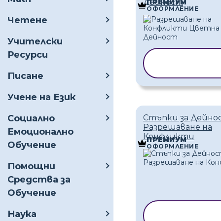
Дейност
ПРЕМИУМ
ОФОРМЛЕНИЕ
Четене
Учителски
Ресурси
КОПИРАНЕ Н
ШАБЛОН
Писане
Учене на Език
Социално
Стъпки за Дейно
Разрешаване на
Емоционално
Конфликти
ПРЕМИУМ
Обучение
ОФОРМЛЕНИЕ
Помощни
Средства за
Обучение
КОПИРАНЕ 
Наука
ШАБЛОН