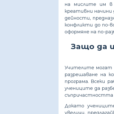
на мислите им в
креативни начини 
дейности, предназ
конфликти до по-в
оформяне на по-ра
Защо да 
Учителите могат 
разрешаване на к
програма. Всеки р
учениците да разб
съпричастността 
Докато учениците
увеличи, предлага