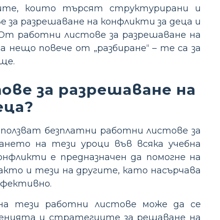
лите, които търсят структурирани и
 за разрешаване на конфликти за деца и
 От работни листове за разрешаване на
 нещо повече от „разбиране“ – те са за
ще.
ове за разрешаване на
еца?
ползват безплатни работни листове за
ането на тези уроци във всяка учебна
онфликти е предназначен да помогне на
акто и тези на другите, като насърчава
ефективно.
на тези работни листове може да се
ошенията и стратегиите за решаване на