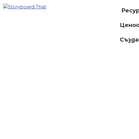
Ресу
Ценоо
Създ