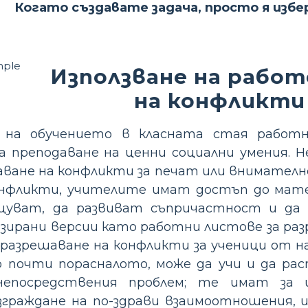
Когато създавате задача, просто я изб
Използване на работ
на конфликти
 на обучението в класната стая работ
а преподаване на ценни социални умения. Н
аване на конфликти за печат или внимателн
онфликти, учителите имат достъп до мате
щуват, да развиват съпричастност и да
изирани версии като работни листове за ра
 разрешаване на конфликти за ученици от н
 почти порасналото, може да учи и да раст
непосредствения проблем; те имат за 
граждане на по-здрави взаимоотношения, 