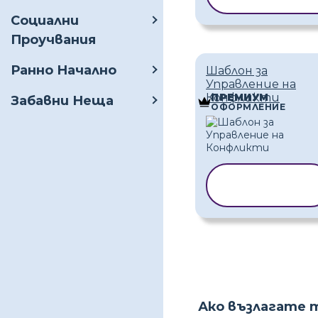
Социални
Проучвания
Ранно Начално
Шаблон за
Управление на
Конфликти
ПРЕМИУМ
Забавни Неща
ОФОРМЛЕНИЕ
КОПИРАНЕ
НА ШАБЛОН
Ако възлагате 