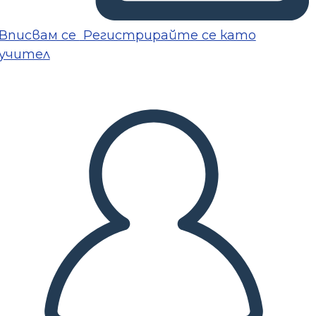
Вписвам се
Регистрирайте се като
учител