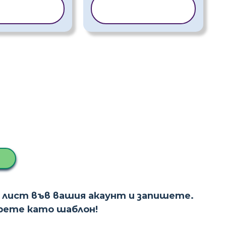
ИРАНЕ НА
КОПИРАНЕ НА
АБЛОН
ШАБЛОН
 лист във вашия акаунт и запишете.
ерете като шаблон!