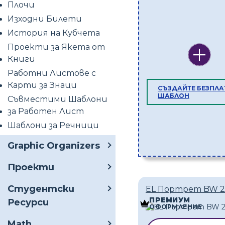
Плочи
Изходни Билети
История на Кубчета
Проекти за Якета от
Книги
Работни Листове с
Карти за Знаци
СЪЗДАЙТЕ БЕЗПЛА
ШАБЛОН
Съвместими Шаблони
за Работен Лист
Шаблони за Речници
Graphic Organizers
Проекти
Студентски
EL Портрет BW 2
ПРЕМИУМ
Ресурси
ОФОРМЛЕНИЕ
Math