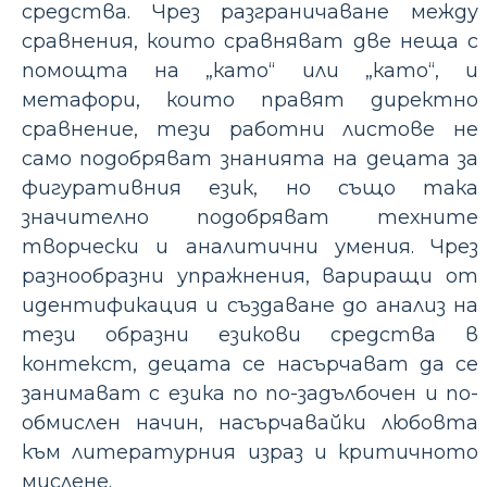
средства. Чрез разграничаване между
сравнения, които сравняват две неща с
помощта на „като“ или „като“, и
метафори, които правят директно
сравнение, тези работни листове не
само подобряват знанията на децата за
фигуративния език, но също така
значително подобряват техните
творчески и аналитични умения. Чрез
разнообразни упражнения, вариращи от
идентификация и създаване до анализ на
тези образни езикови средства в
контекст, децата се насърчават да се
занимават с езика по по-задълбочен и по-
обмислен начин, насърчавайки любовта
към литературния израз и критичното
мислене.