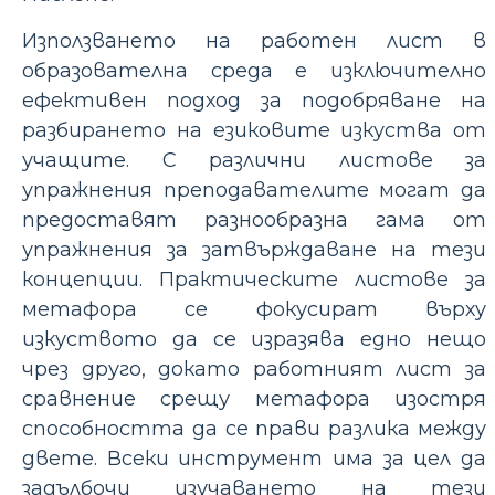
Използването на работен лист в
образователна среда е изключително
ефективен подход за подобряване на
разбирането на езиковите изкуства от
учащите. С различни листове за
упражнения преподавателите могат да
предоставят разнообразна гама от
упражнения за затвърждаване на тези
концепции. Практическите листове за
метафора се фокусират върху
изкуството да се изразява едно нещо
чрез друго, докато работният лист за
сравнение срещу метафора изостря
способността да се прави разлика между
двете. Всеки инструмент има за цел да
задълбочи изучаването на тези