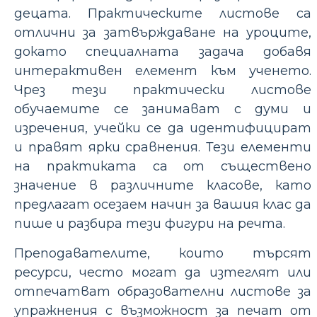
децата. Практическите листове са
отлични за затвърждаване на уроците,
докато специалната задача добавя
интерактивен елемент към ученето.
Чрез тези практически листове
обучаемите се занимават с думи и
изречения, учейки се да идентифицират
и правят ярки сравнения. Тези елементи
на практиката са от съществено
значение в различните класове, като
предлагат осезаем начин за вашия клас да
пише и разбира тези фигури на речта.
Преподавателите, които търсят
ресурси, често могат да изтеглят или
отпечатват образователни листове за
упражнения с възможност за печат от