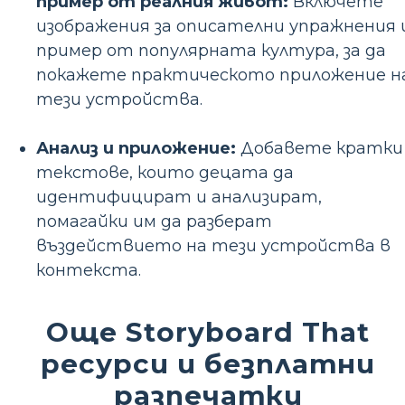
пример от реалния живот:
Включете
изображения за описателни упражнения 
пример от популярната култура, за да
покажете практическото приложение н
тези устройства.
Анализ и приложение:
Добавете кратки
текстове, които децата да
идентифицират и анализират,
помагайки им да разберат
въздействието на тези устройства в
контекста.
Още Storyboard That
ресурси и безплатни
разпечатки