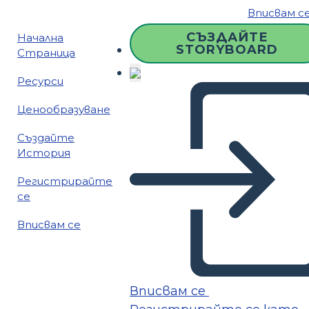
Вписвам с
СЪЗДАЙТЕ
Начална
STORYBOARD
Страница
Ресурси
Ценообразуване
Създайте
История
Регистрирайте
се
Вписвам се
Вписвам се