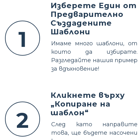
Изберете Един от
Предварително
Създадените
1
Шаблони
Имаме много шаблони, от
които да избирате.
Разгледайте нашия пример
за вдъхновение!
Кликнете върху
„Копиране на
2
шаблон“
След като направите
това, ще бъдете насочени