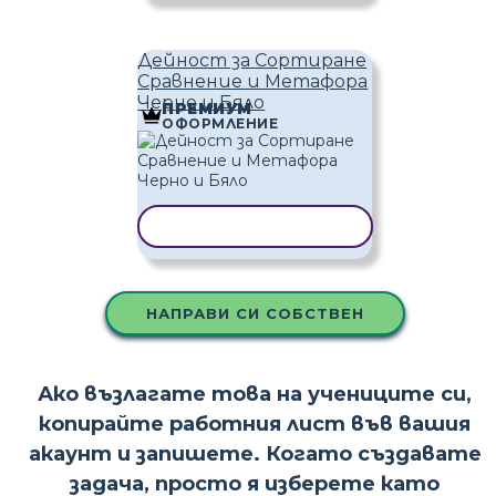
Дейност за Сортиране
Сравнение и Метафора
Черно и Бяло
ПРЕМИУМ
ОФОРМЛЕНИЕ
КОПИРАНЕ НА ШАБЛОН
НАПРАВИ СИ СОБСТВЕН
Ако възлагате това на учениците си,
копирайте работния лист във вашия
акаунт и запишете. Когато създавате
задача, просто я изберете като