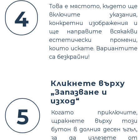
Това е мястото, където ще
4
включите указания,
конкретни изображения и
ще направите всякакви
естетически промени,
които искате. Вариантите
са безкрайни!
Кликнете върху
„Запазване и
изход“
5
Когато приключите,
щракнете върху този
бутон в долния десен ъгъл,
за да излезете от