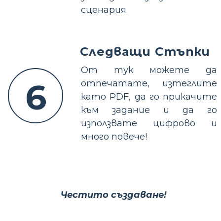
сценария.
Следващи Стъпки
От тук можете да
6
отпечатате, изтеглите
като PDF, да го прикачите
към задание и да го
използвате цифрово и
много повече!
Честито създаване!