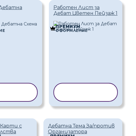
 Дебатна
Работен Лист за
Дебат Цветен Пейзаж 1
ПРЕМИУМ
ИЕ
ОФОРМЛЕНИЕ
РАНЕ НА
КОПИРАНЕ НА
БЛОН
ШАБЛОН
Карти с
Дебатна Тема За/против
лства
Организатора
М
ПРЕМИУМ