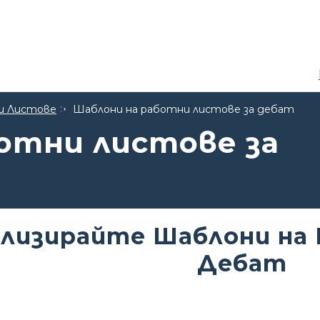
и Листове
Шаблони на работни листове за дебат
отни листове за
лизирайте Шаблони на 
Дебат