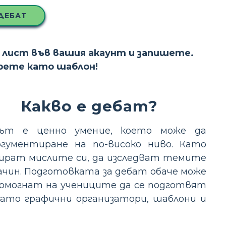
ДЕБАТ
 лист във вашия акаунт и запишете.
ерете като шаблон!
Какво е дебат?
ът е ценно умение, което може да
гументиране на по-високо ниво. Като
зират мислите си, да изследват темите
ачин. Подготовката за дебат обаче може
 помогнат на учениците да се подготвят
като графични организатори, шаблони и