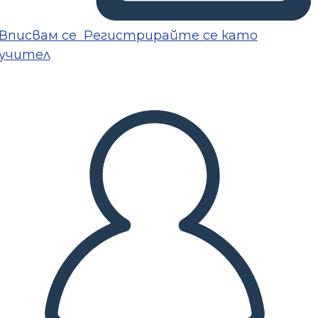
Вписвам се
Регистрирайте се като
учител