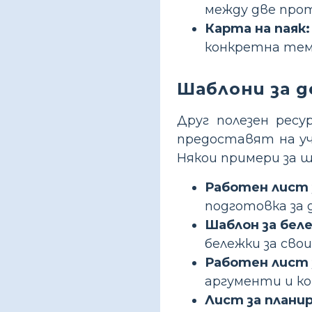
между две про
Карта на паяк:
конкретна тема
Шаблони за 
Друг полезен рес
предоставят на у
Някои примери за 
Работен лист 
подготовка за 
Шаблон за бел
бележки за сво
Работен лист 
аргументи и к
Лист за планир