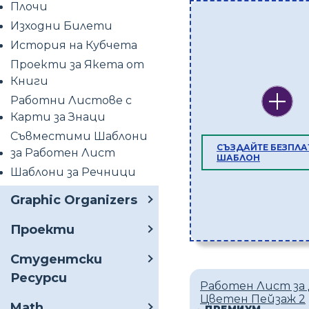
Плочи
Изходни Билети
История на Кубчета
Проекти за Якета от
Книги
Работни Листове с
Карти за Знаци
Съвместими Шаблони
СЪЗДАЙТЕ БЕЗПЛА
за Работен Лист
ШАБЛОН
Шаблони за Речници
Graphic Organizers
Проекти
Студентски
Ресурси
Работен Лист за
Цветен Пейзаж 2
Math
ПРЕМИУМ