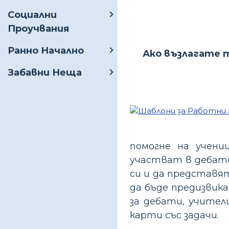
Социални
Проучвания
Ранно Начално
Ако възлагате 
Забавни Неща
помогне на учени
участват в дебати
си и да представя
да бъде предизвик
за дебати, учител
карти със задачи.