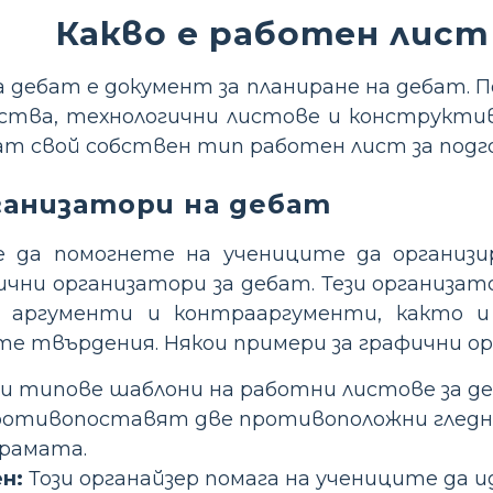
Какво е работен лист
 дебат е документ за планиране на дебат. 
ства, технологични листове и конструкти
ат свой собствен тип работен лист за подг
ганизатори на дебат
 да помогнете на учениците да организи
фични организатори за дебат. Тези организа
 аргументи и контрааргументи, както 
те твърдения. Някои примери за графични о
и типове шаблони на работни листове за д
отивопоставят две противоположни гледни 
грамата.
н:
Този органайзер помага на учениците да