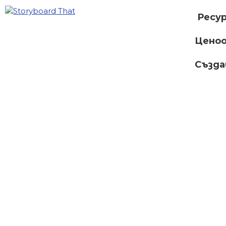
Ресу
Ценоо
Създ