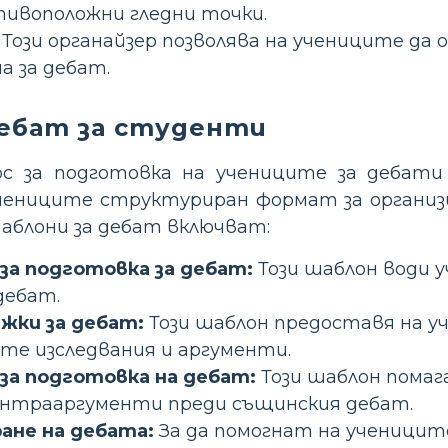
тивоположни гледни точки.
Този органайзер позволява на учениците да 
 за дебат.
дебат за студенти
урс за подготовка на учениците за дебати
чениците структуриран формат за организи
шаблони за дебат включват:
за подготовка за дебат:
Този шаблон води у
дебат.
ежки за дебат:
Този шаблон предоставя на у
ите изследвания и аргументи.
за подготовка на дебат:
Този шаблон помаг
онтрааргументи преди същинския дебат.
ане на дебата:
За да помогнат на ученицит