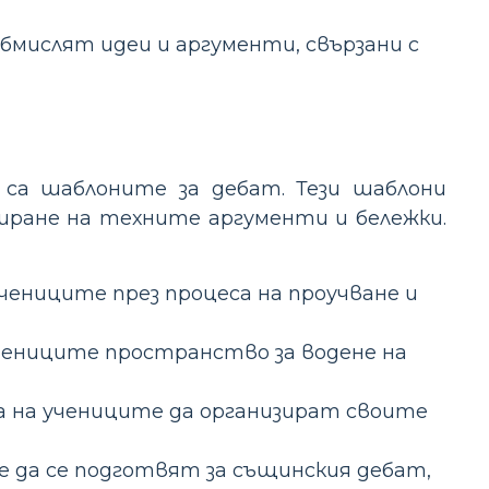
обмислят идеи и аргументи, свързани с
 са шаблоните за дебат. Тези шаблони
ране на техните аргументи и бележки.
чениците през процеса на проучване и
чениците пространство за водене на
а на учениците да организират своите
е да се подготвят за същинския дебат,