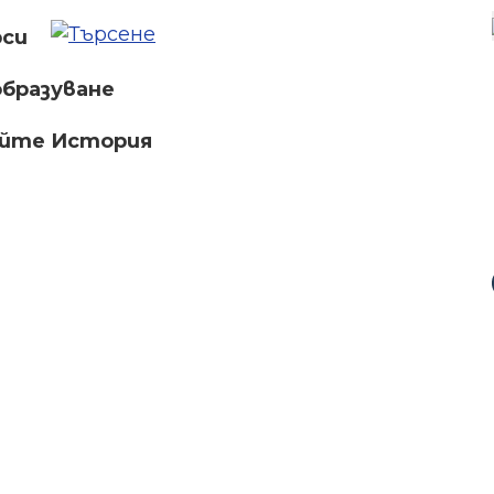
рси
бразуване
айте История