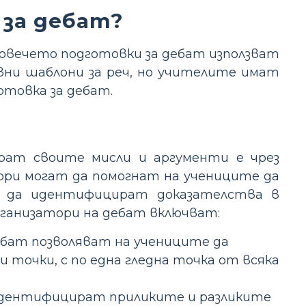
 за дебат?
Повечето подготовки за дебат използват
вни шаблони за реч, но учителите имат
отовка за дебат.
рат своите мисли и аргументи е чрез
тори могат да помогнат на учениците да
и да идентифицират доказателства в
рганизатори на дебат включват:
ебат позволяват на учениците да
точки, с по една гледна точка от всяка
 идентифицират приликите и разликите