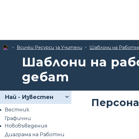
Всички Ресурси за Учители
Шаблони на Работн
Шаблони на раб
дебат
Най - Известен
Персона
Вестник
Графични
Нововъведения
Диаграма на Работни