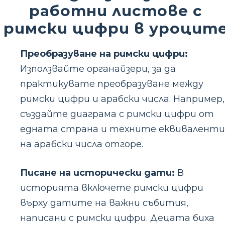
работни листове с
римски цифри в уроцит
Преобразуване на римски цифри:
Използвайте органайзери, за да
практикувате преобразуване между
римски цифри и арабски числа. Например,
създайте диаграма с римски цифри от
едната страна и техните еквиваленти
на арабски числа отгоре.
Писане на исторически дати:
В
историята включете римски цифри
върху датите на важни събития,
написани с римски цифри. Децата биха