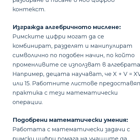
разбиране и писане в нов цифров
контекст.
Изгражда алгебричното мислене:
Римските цифри могат да се
комбинират, разделят и манипулират
символично по подобен начин, по който
променливите се използват в алгебрата
Например, децата научават, че X + V = X
или 15. Работните листове предоставя
практика с тези математически
операции.
Подобрени математически умения:
Работата с математически задачи с
римски цифри помага на учащите да