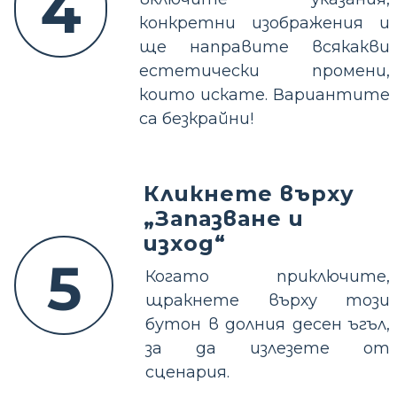
4
конкретни изображения и
ще направите всякакви
естетически промени,
които искате. Вариантите
са безкрайни!
Кликнете върху
„Запазване и
изход“
5
Когато приключите,
щракнете върху този
бутон в долния десен ъгъл,
за да излезете от
сценария.