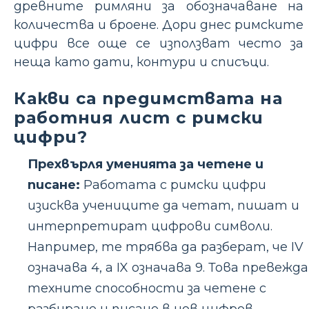
древните римляни за обозначаване на
количества и броене. Дори днес римските
цифри все още се използват често за
неща като дати, контури и списъци.
Какви са предимствата на
работния лист с римски
цифри?
Прехвърля уменията за четене и
писане:
Работата с римски цифри
изисква учениците да четат, пишат и
интерпретират цифрови символи.
Например, те трябва да разберат, че IV
означава 4, а IX означава 9. Това превежда
техните способности за четене с