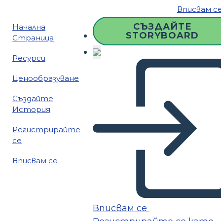
Вписвам с
СЪЗДАЙТЕ
Начална
STORYBOARD
Страница
Ресурси
Ценообразуване
Създайте
История
Регистрирайте
се
Вписвам се
Вписвам се