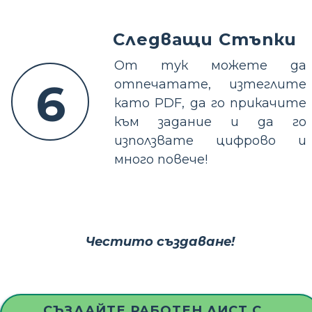
Следващи Стъпки
От тук можете да
6
отпечатате, изтеглите
като PDF, да го прикачите
към задание и да го
използвате цифрово и
много повече!
Честито създаване!
СЪЗДАЙТЕ РАБОТЕН ЛИСТ С