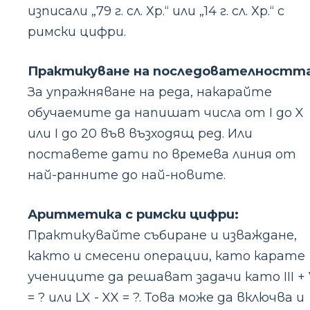
изписали „79 г. сл. Хр.“ или „14 г. сл. Хр.“ с
римски цифри.
Практикуване на последователността
За упражняване на реда, накарайте
обучаемите да напишат числа от I до X
или I до 20 във възходящ ред. Или
поставете дати по времева линия от
най-ранните до най-новите.
Аритметика с римски цифри:
Практикувайте събиране и изваждане,
както и смесени операции, като карате
учениците да решават задачи като III +
= ? или LX - XX = ?. Това може да включва и