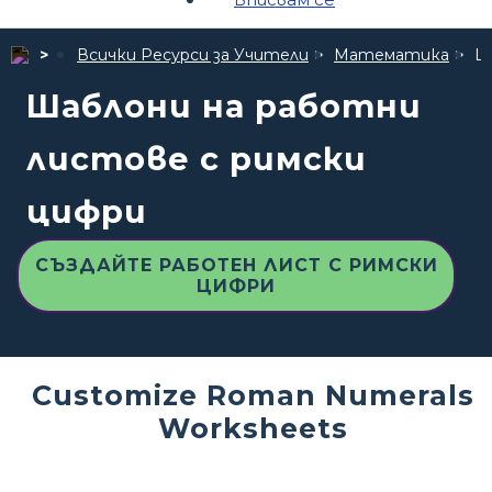
Всички Ресурси за Учители
Математика
Ш
Шаблони на работни
листове с римски
цифри
СЪЗДАЙТЕ РАБОТЕН ЛИСТ С РИМСКИ
ЦИФРИ
Customize Roman Numerals
Worksheets