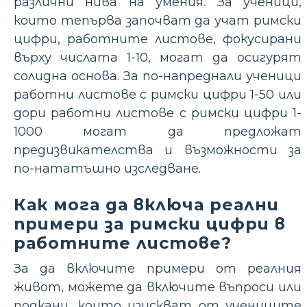
различни нива на умения. За ученици,
които тепърва започват да учат римски
цифри, работните листове, фокусирани
върху числата 1-10, могат да осигурят
солидна основа. За по-напреднали ученици
работни листове с римски цифри 1-50 или
дори работни листове с римски цифри 1-
1000 могат да предложат
предизвикателства и възможности за
по-нататъшно изследване.
Как мога да включа реални
примери за римски цифри в
работните листове?
За да включите примери от реалния
живот, можете да включите въпроси или
подкани, които изискват от учениците