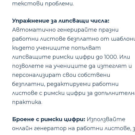
текстови проблеми.
Упражнение за липсващи числа:
Автоматично генерирайте празни
работни листове безплатно от шаблони
където учениците попълват
липсващите римски цифри до 1000. Или
позволете на учениците да изтеглят и
персонализират свои собствени
безплатни, редактируеми работни
листове с римски цифри за допълнителн
практика.
Броене с римски цифри:
Използвайте
онлайн генератор на работни листове, 