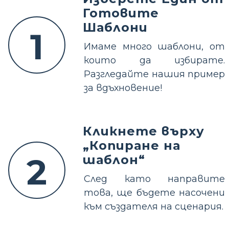
Готовите
Шаблони
1
Имаме много шаблони, от
които да избирате.
Разгледайте нашия пример
за вдъхновение!
Кликнете върху
„Копиране на
2
шаблон“
След като направите
това, ще бъдете насочени
към създателя на сценария.