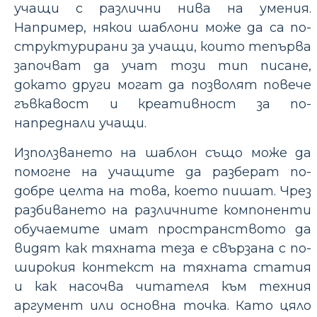
учащи с различни нива на умения.
Например, някои шаблони може да са по-
структурирани за учащи, които тепърва
започват да учат този тип писане,
докато други могат да позволят повече
гъвкавост и креативност за по-
напреднали учащи.
Използването на шаблон също може да
помогне на учащите да разберат по-
добре целта на това, което пишат. Чрез
разбиването на различните компоненти
обучаемите имат пространството да
видят как тяхната теза е свързана с по-
широкия контекст на тяхната статия
и как насочва читателя към техния
аргумент или основна точка. Като цяло