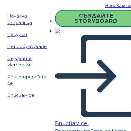
Вписвам с
СЪЗДАЙТЕ
Начална
STORYBOARD
Страница
Ресурси
Ценообразуване
Създайте
История
Регистрирайте
се
Вписвам се
Вписвам се