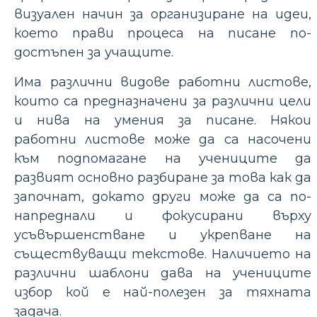
визуален начин за организиране на идеи,
което прави процеса на писане по-
достъпен за учащите.
Има различни видове работни листове,
които са предназначени за различни цели
и нива на умения за писане. Някои
работни листове може да са насочени
към подпомагане на учениците да
развият основно разбиране за това как да
започнат, докато други може да са по-
напреднали и фокусирани върху
усъвършенстване и укрепване на
съществуващи текстове. Наличието на
различни шаблони дава на учениците
избор кой е най-полезен за тяхната
задача.