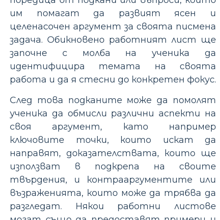
поредица от подкани или въпроси, които
им помагат да развият ясен и
целенасочен аргумент за своята писмена
задача. Обикновено работният лист ще
започне с молба на ученика да
идентифицира темата на своята
работа и да я стесни до конкретен фокус.
След това подканите може да помолят
ученика да обмисли различни аспекти на
своя аргумент, като например
ключовите точки, които искат да
направят, доказателствата, които ще
използват в подкрепа на своите
твърдения, и контрааргументите или
възраженията, които може да трябва да
разгледат. Някои работни листове
могат също да предоставят примери и