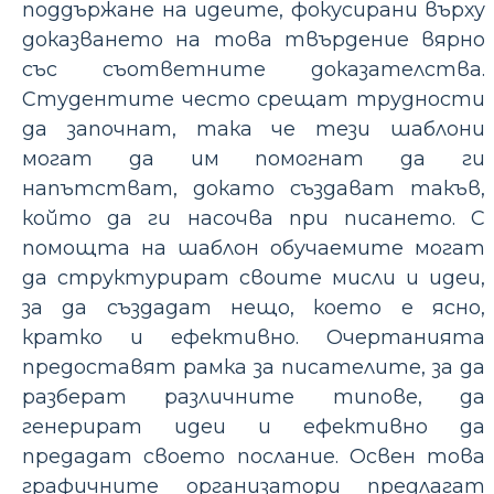
поддържане на идеите, фокусирани върху
доказването на това твърдение вярно
със съответните доказателства.
Студентите често срещат трудности
да започнат, така че тези шаблони
могат да им помогнат да ги
напътстват, докато създават такъв,
който да ги насочва при писането. С
помощта на шаблон обучаемите могат
да структурират своите мисли и идеи,
за да създадат нещо, което е ясно,
кратко и ефективно. Очертанията
предоставят рамка за писателите, за да
разберат различните типове, да
генерират идеи и ефективно да
предадат своето послание. Освен това
графичните организатори предлагат