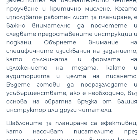
заместител на внимателното четене,
проучване и критично мислене. Когато
използвате работен лист за планиране, е
важно внимателно да прочетете и
следвате предоставените инструкции и
подкани. Обърнете внимание на
специфичните изисквания на заданието,
като дължината и формата на
изложението на тезата, както и
аудиторията и целта на писането.
Бъдете готови да преразгледате и
усъвършенствате, ако е необходимо, въз
основа на обратна връзка от вашия
инструктор или други читатели.
Шаблоните за планиране са ефективни,
като насочват писателите през