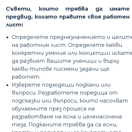
Съвети, които трябва да имате
предвид, когато правите своя работен
лист:
Определете предназначението и целит
на работния лист. Определете какви
конкретни умения или концепции искат
да развият вашите ученици и върху
какви типове писмени задачи ще
работят.
Изберете подходящи подкани или
въпроси. Разработете поредица от
подсказки или въпроси, които насочват
обучаемите през процеса на
разработване на ясна и целенасочена
теза. Подканите трябва да са ясни,