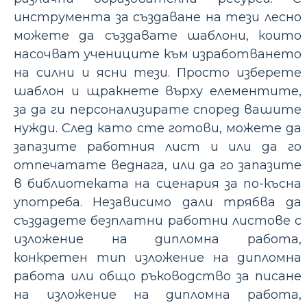
инструмента за създаване на тези лесно
можете да създавате шаблони, които
насочват учениците към изработването
на силни и ясни тези. Просто изберете
шаблон и щракнете върху елементите,
за да ги персонализирате според вашите
нужди. След като сте готови, можете да
запазите работния лист и или да го
отпечатате веднага, или да го запазите
в библиотеката на сценария за по-късна
употреба. Независимо дали трябва да
създадете безплатни работни листове с
изложение на дипломна работа,
конкретен тип изложение на дипломна
работа или общо ръководство за писане
на изложение на дипломна работа,