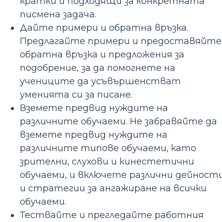
кратки и подходящи за конкретната
писмена задача.
Дайте примери и обратна връзка.
Предлагайте примери и предоставяйте
обратна връзка и предложения за
подобрение, за да помогнете на
учениците да усъвършенстват
уменията си за писане.
Вземете предвид нуждите на
различните обучаеми. Не забравяйте да
вземете предвид нуждите на
различните типове обучаеми, като
зрителни, слухови и кинестетични
обучаеми, и включете различни дейност
и стратегии за ангажиране на всички
обучаеми.
Тествайте и прегледайте работния