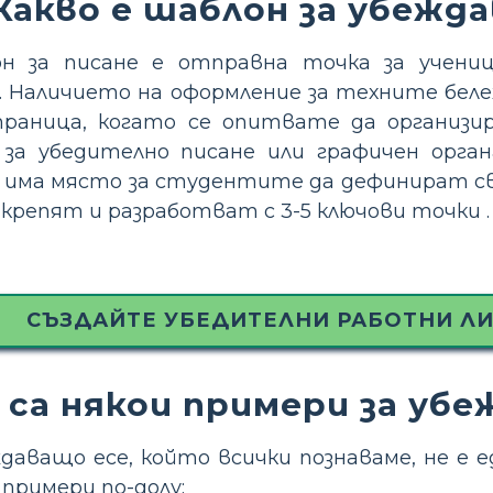
Какво е шаблон за убежд
н за писане е отправна точка за учени
. Наличието на оформление за техните беле
траница, когато се опитвате да организ
 за убедително писане или графичен орган
 има място за студентите да дефинират св
дкрепят и разработват с 3-5 ключови точки .
СЪЗДАЙТЕ УБЕДИТЕЛНИ РАБОТНИ ЛИ
 са някои примери за уб
аващо есе, който всички познаваме, не е е
примери по-долу: