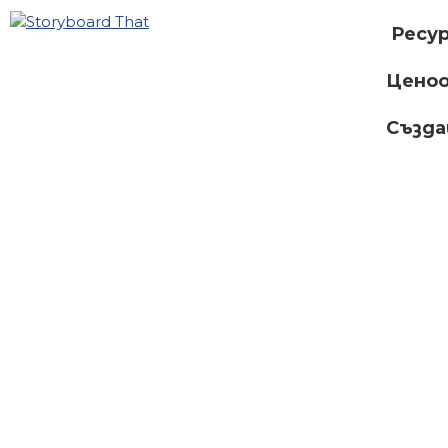
Ресу
Ценоо
Създ