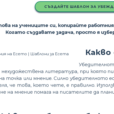
СЪЗДАЙТЕ ШАБЛОН ЗА УБЕЖД
това на учениците си, копирайте работния
Когато създавате задача, просто я изб
Какво
Убедителнот
а нехудожествена литература, при която пи
на точка или мнение. Силно убедителното е
я, че това, което чете, е правилно. Изпол
сане на мнение помага на писателите да пла