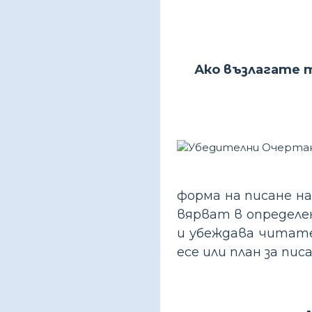
Ако възлагате 
форма на писане н
вярват в определе
и убеждава читател
есе или план за пи