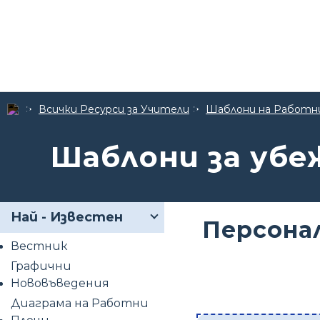
Всички Ресурси за Учители
Шаблони на Работн
Шаблони за убе
Най - Известен
Персона
Вестник
Графични
Нововъведения
Диаграма на Работни