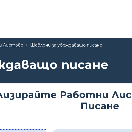
и Листове
Шаблони за убеждаващо писане
ждаващо писане
лизирайте Работни Ли
Писане