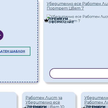
Убедително есе Работен Л
Портрет Цвят 7
ПРЕМИУМ
ОФОРМЛЕНИЕ
ЛАТЕН ШАБЛОН
КОПИРАНЕ НА ШАБЛО
Работен Лист за
Убедителн
Убедително есе
Работен Л
Портрет Цвят 10
Портрет Ц
ПРЕМИУМ
ПРЕМИУМ