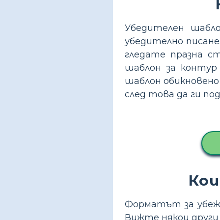
Убедителен шабло
убедително писане
гледате празна с
шаблон за контур
шаблон обикновено
след това да ги по
Кои
Форматът за убежд
Вижте някои други 