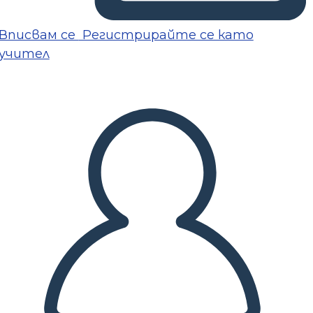
Вписвам се
Регистрирайте се като
учител