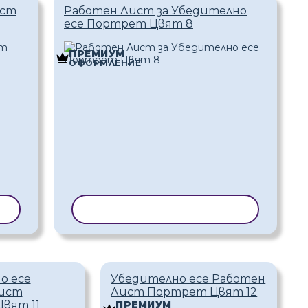
ист
Работен Лист за Убедително
есе Портрет Цвят 8
ПРЕМИУМ
ОФОРМЛЕНИЕ
Н
КОПИРАНЕ НА ШАБЛОН
о есе
Убедително есе Работен
ист
Лист Портрет Цвят 12
вят 11
ПРЕМИУМ