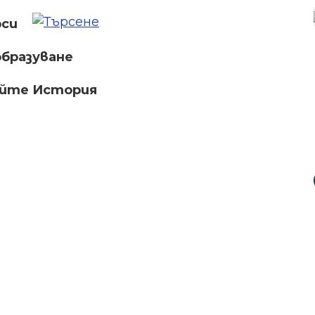
рси
бразуване
айте История