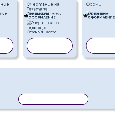
ание
Очертание на
Форми
Тезата за
Становището
ПРЕМИУМ
ПРЕМИУМ
ОФОРМЛЕНИЕ
ОФОРМЛЕНИЕ
НА
КОПИРАНЕ
КОПИР
НА ШАБЛОН
ШАБ
КОПИРАНЕ НА ШАБЛОН