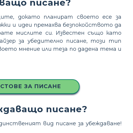
аващо писане?
ците, докато планират своето есе за
жки и идеи премахва безпокойството да
ирате мислите си. Известен също като
айзер за убедително писане, този тип
оето мнение или теза по дадена тема и
СТОВЕ ЗА ПИСАНЕ
еждаващо писане?
динственият вид писане за убеждаване!