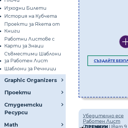
Плочи
Изходни Билети
История на Кубчета
Проекти за Якета от
Книги
Работни Листове с
Карти за Знаци
Съвместими Шаблони
за Работен Лист
СЪЗДАЙТЕ БЕЗП
Шаблони за Речници
Graphic Organizers
Проекти
Студентски
Ресурси
Убедително есе
Работен Лист
Math
Портрет Цвят 9
ПРЕМИУМ