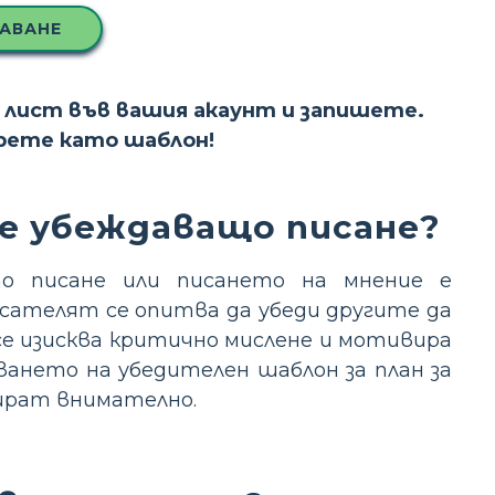
АВАНЕ
 лист във вашия акаунт и запишете.
ерете като шаблон!
 е убеждаващо писане?
о писане или писането на мнение е
сателят се опитва да убеди другите да
се изисква критично мислене и мотивира
зването на убедителен шаблон за план за
нират внимателно.