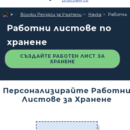
Всички Ресурси за Учители
Наука
Работни 
Работни листове по
хранене
СЪЗДАЙТЕ РАБОТЕН ЛИСТ ЗА
ХРАНЕНЕ
Персонализирайте Работн
Листове за Хранене