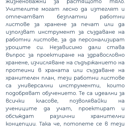
жизненоважни за растящото тяло.
Учителите могат лесно да изтеглят и
отпечатват безплатни работни
листове за хранене за печат или да
използват инструмент за създаване на
работни листове, за да персонализират
уроците си. Независимо дали става
въпрос за проектиране на здравословно
хранене, изчисляване на съдържанието на
протеини в храната или създаване на
хранителен план, тези работни листове
са универсални инструменти, които
подобряват обучението. Те са идеални за
всички класове, позволявайки на
учениците да учат, проектират и
обсъждат различни хранителни
концепции. Така че, потопете се в тези