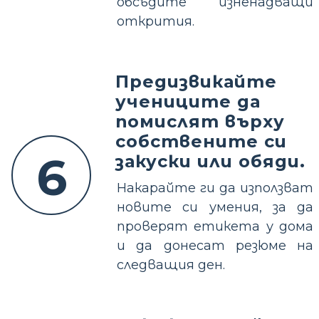
обсъдите изненадващи
открития.
Предизвикайте
учениците да
помислят върху
собствените си
6
закуски или обяди.
Накарайте ги да използват
новите си умения, за да
проверят етикета у дома
и да донесат резюме на
следващия ден.