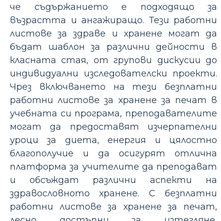
че съдържанието е подходящо за
възрастта и ангажиращо. Тези работни
листове за здраве и хранене могат да
бъдат шаблон за различни дейности в
класната стая, от групови дискусии до
индивидуални изследователски проекти.
Чрез включването на тези безплатни
работни листове за хранене за печат в
учебната си програма, преподавателите
могат да предоставят изчерпателни
уроци за диета, енергия и цялостно
благополучие и да осигурят отлична
платформа за учителите да преподават
и обсъждат различни аспекти на
здравословното хранене. С безплатни
работни листове за хранене за печат,
лесно достъпни за изтегляне,