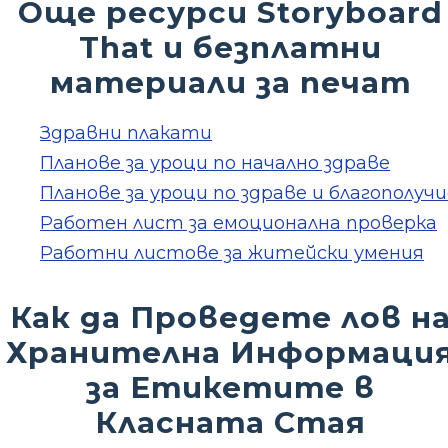
Още ресурси Storyboard
That и безплатни
материали за печат
Здравни плакати
Планове за уроци по начално здраве
Планове за уроци по здраве и благополучи
Работен лист за емоционална проверка
Работни листове за житейски умения
Как да Проведете лов н
Хранителна Информаци
за Етикетите в
Класната Стая