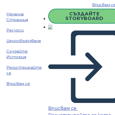
Вписвам с
СЪЗДАЙТЕ
Начална
STORYBOARD
Страница
Ресурси
Ценообразуване
Създайте
История
Регистрирайте
се
Вписвам се
Вписвам се