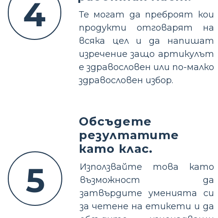
4
Те могат да преброят кои
продукти отговарят на
всяка цел и да напишат
изречение защо артикулът
е здравословен или по-малко
здравословен избор.
Обсъдете
резултатите
като клас.
5
Използвайте това като
възможност да
затвърдите уменията си
за четене на етикети и да