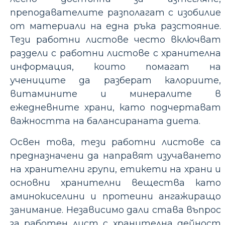
преподавателите разполагат с изобилие
от материали на една ръка разстояние.
Тези работни листове често включват
раздели с работни листове с хранителна
информация, които помагат на
учениците да разберат калориите,
витамините и минералите в
ежедневните храни, като подчертават
важността на балансираната диета.
Освен това, тези работни листове са
предназначени да направят изучаването
на хранителни групи, етикети на храни и
основни хранителни вещества като
аминокиселини и протеини ангажиращо
занимание. Независимо дали става въпрос
за работен лист с хранителна дейност