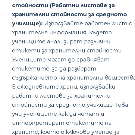
стойности (Работни листове за
хранителни стойности за средното
училище):
Използвайте работен лист с
хранителна информация, където
учениците анализират различни
етикети за хранителни стойности.
Учениците могат да сравняват
етикетите, за да разберат
съдържанието на хранителни веществ
в ежедневните храни, използвайки
работни листове за хранителни
стойности за средното училище. Това
учи учениците как да четат и
интерпретират етикетите на
храните, което е ключово умение за