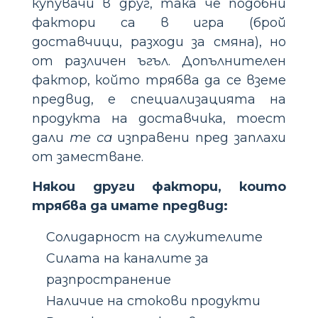
купувачи в друг, така че подобни
фактори са в игра (брой
доставчици, разходи за смяна), но
от различен ъгъл. Допълнителен
фактор, който трябва да се вземе
предвид, е специализацията на
продукта на доставчика, тоест
дали
те са
изправени пред заплахи
от заместване.
Някои други фактори, които
трябва да имате предвид:
Солидарност на служителите
Силата на каналите за
разпространение
Наличие на стокови продукти