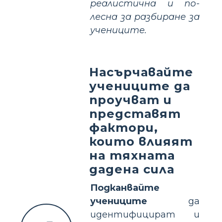
реалистична и по-
лесна за разбиране за
учениците.
Насърчавайте
учениците да
проучват и
представят
фактори,
които влияят
на тяхната
дадена сила
Подканвайте
учениците
да
идентифицират и