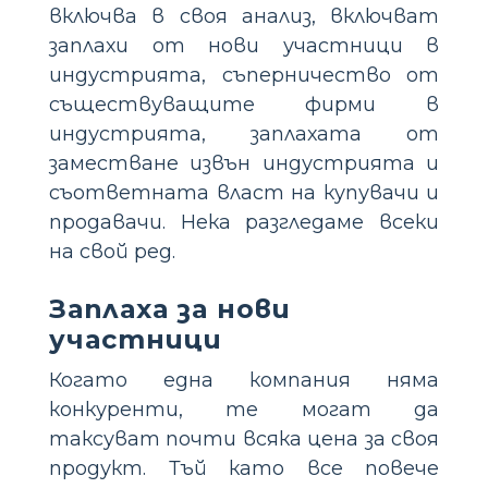
включва в своя анализ, включват
заплахи от нови участници в
индустрията, съперничество от
съществуващите фирми в
индустрията, заплахата от
заместване извън индустрията и
съответната власт на купувачи и
продавачи. Нека разгледаме всеки
на свой ред.
Заплаха за нови
участници
Когато една компания няма
конкуренти, те могат да
таксуват почти всяка цена за своя
продукт. Тъй като все повече