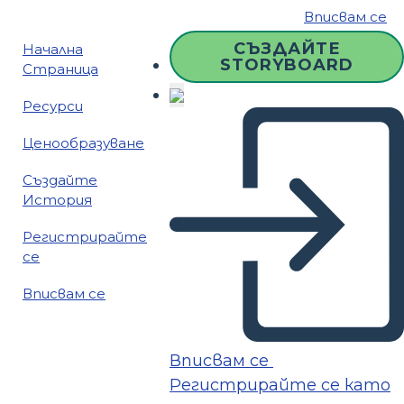
Вписвам се
СЪЗДАЙТЕ
Начална
STORYBOARD
Страница
Ресурси
Ценообразуване
Създайте
История
Регистрирайте
се
Вписвам се
Вписвам се
Регистрирайте се като