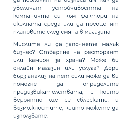
да повлияят на бизнеса им, как да
увеличат устойчивостта на
компанията си към фактори на
околната среда или да преоценят
плановете след смяна в магазина.
Мислите ли да започнете малък
бизнес? Отваряне на ресторант
или камион за храна? Може би
онлайн магазин или услуга? Дори
бърз анализ на пет сили може да ви
помогне да определите
предизвикателствата, с които
вероятно ще се сблъскате, и
възможностите, които можете да
използвате.