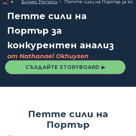
Бизнес Ресурси
Петте сили на Портър за кон
Петте сили на
Портър за
конкурентен анализ
от Nathanael Okhuysen
СЪЗДАЙТЕ STORYBOARD ▶
Петте сили на
Портър