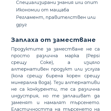
Специализирани знания или опит
Икономии от мащаба
Регламент, правителствен или
друг
Заплаха от заместване
Продуктите за заместване не са
просто различна марка (Pepsi
срещу Coke), а изцяло
алтернативен продукт или услуга
(кола срещу бирена корен срещу
минерална вода). Тези алтернативи
не са конкуренти, те са различна
индустрия, но те заплашват да
заменят и намалят търсенето.
Еластичността на търсенето на