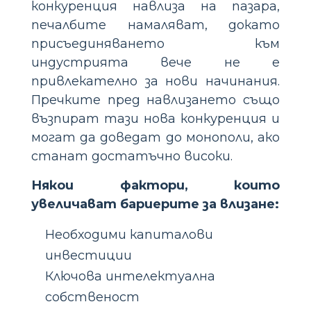
конкуренция навлиза на пазара,
печалбите намаляват, докато
присъединяването към
индустрията вече не е
привлекателно за нови начинания.
Пречките пред навлизането също
възпират тази нова конкуренция и
могат да доведат до монополи, ако
станат достатъчно високи.
Някои фактори, които
увеличават бариерите за влизане:
Необходими капиталови
инвестиции
Ключова интелектуална
собственост