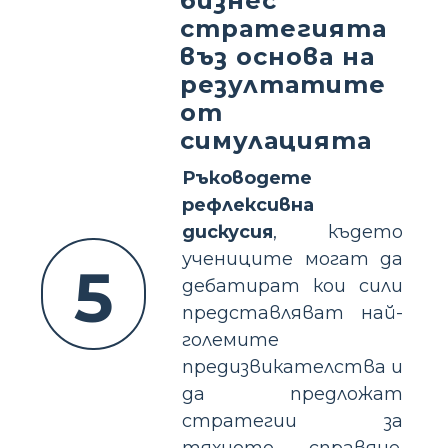
бизнес
стратегията
въз основа на
резултатите
от
симулацията
Ръководете
рефлексивна
дискусия
, където
учениците могат да
5
дебатират кои сили
представляват най-
големите
предизвикателства и
да предложат
стратегии за
тяхното справяне.