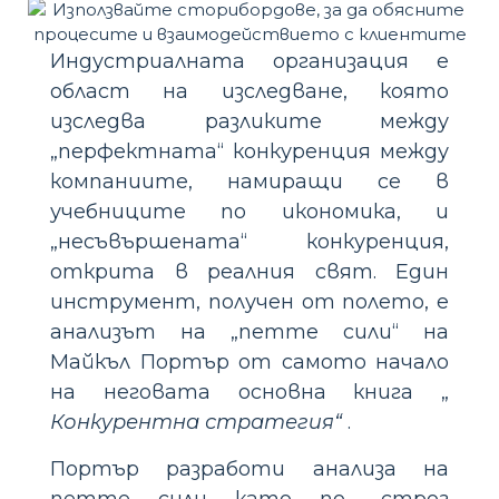
Индустриалната организация е
област на изследване, която
изследва разликите между
„перфектната“ конкуренция между
компаниите, намиращи се в
учебниците по икономика, и
„несъвършената“ конкуренция,
открита в реалния свят. Един
инструмент, получен от полето, е
анализът на „петте сили“ на
Майкъл Портър от самото начало
на неговата основна книга „
Конкурентна стратегия“
.
Портър разработи анализа на