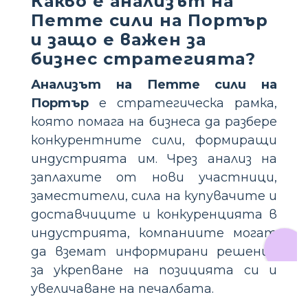
Какво е анализът на
Петте сили на Портър
и защо е важен за
бизнес стратегията?
Анализът на Петте сили на
Портър
е стратегическа рамка,
която помага на бизнеса да разбере
конкурентните сили, формиращи
индустрията им. Чрез анализ на
заплахите от нови участници,
заместители, сила на купувачите и
доставчиците и конкуренцията в
индустрията, компаниите могат
да вземат информирани решения
за укрепване на позицията си и
увеличаване на печалбата.