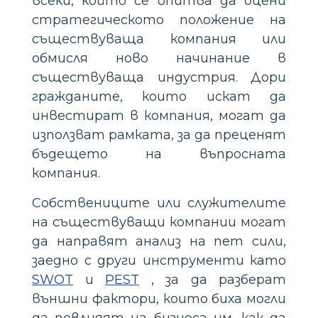
всеки, който се опитва да оцени
стратегическото положение на
съществуваща компания или
обмисля ново начинание в
съществуваща индустрия. Дори
гражданите, които искат да
инвестират в компания, могат да
използват рамката, за да преценят
бъдещето на въпросната
компания.
Собствениците или служителите
на съществуващи компании могат
да направят анализ на пет сили,
заедно с други инструменти като
SWOT
и
PEST
, за да разберат
външни фактори, които биха могли