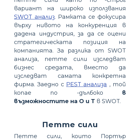
петте сили като по -строг
вариант на широко използвания
SWOT анализ
. Рамката се фокусира
върху нивото на конкуренция в
дадена индустрия, за да се оцени
стратегическата позиция на
компанията. За разлика от SWOT
анализа, петте сили изследват
бизнес средата, вместо да
изследват самата конкретна
фирма. Заедно с
PEST анализа
, той
копае по -дълбоко
в
възможностите на O
и T
в SWOT.
Петте сили
Петте сили, които Портър