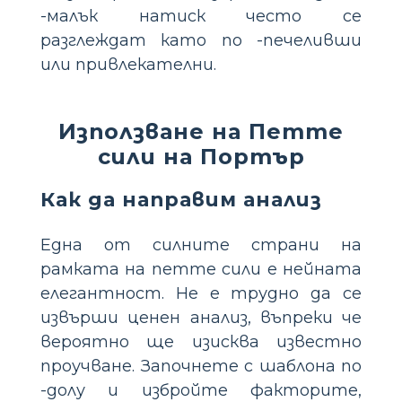
-малък натиск често се
разглеждат като по -печеливши
или привлекателни.
Използване на Петте
сили на Портър
Как да направим анализ
Една от силните страни на
рамката на петте сили е нейната
елегантност. Не е трудно да се
извърши ценен анализ, въпреки че
вероятно ще изисква известно
проучване. Започнете с шаблона по
-долу и избройте факторите,