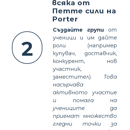
всяка от
Петте сили на
Porter
Създайте групи
от
ученици и им дайте
2
роли (например
купувач, доставчик,
конкурент, нов
участник,
заместител).
Това
насърчава
активното участие
и помага на
учениците да
приемат множество
гледни точки за