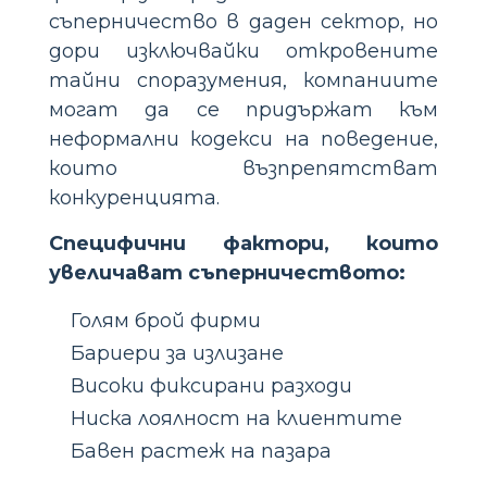
съперничество в даден сектор, но
дори изключвайки откровените
тайни споразумения, компаниите
могат да се придържат към
неформални кодекси на поведение,
които възпрепятстват
конкуренцията.
Специфични фактори, които
увеличават съперничеството:
Голям брой фирми
Бариери за излизане
Високи фиксирани разходи
Ниска лоялност на клиентите
Бавен растеж на пазара