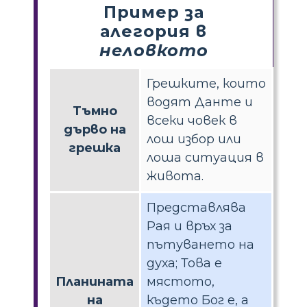
Пример за
алегория в
неловкото
Грешките, които
водят Данте и
Тъмно
всеки човек в
дърво на
лош избор или
грешка
лоша ситуация в
живота.
Представлява
Рая и връх за
пътуването на
духа; Това е
Планината
мястото,
на
където Бог е, а