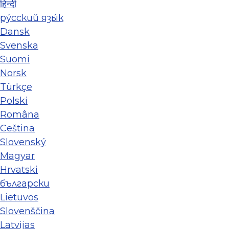
हिन्दी
ру́сский язы́к
Dansk
Svenska
Suomi
Norsk
Türkçe
Polski
Româna
Ceština
Slovenský
Magyar
Hrvatski
български
Lietuvos
Slovenščina
Latvijas