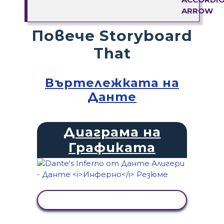
Повече Storyboard
That
Въртележката на
Данте
Диаграма на
Графиката
ПРЕГЛЕД НА ДЕЙНОСТТА