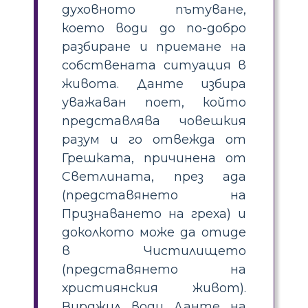
духовното пътуване,
което води до по-добро
разбиране и приемане на
собствената ситуация в
живота. Данте избира
уважаван поет, който
представлява човешкия
разум и го отвежда от
Грешката, причинена от
Светлината, през ада
(представянето на
Признаването на греха) и
доколкото може да отиде
в Чистилището
(представянето на
християнския живот).
Вирджил води Данте на