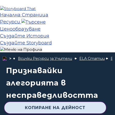
Начална Страница
Ресурси
Ценообразуване
Създайте История
Създайте Storyboard
Всички Ресурси за Учители
ELA Статии
В
Признавайки
алегорията в
несправедливостта
КОПИРАНЕ НА ДЕЙНОСТ