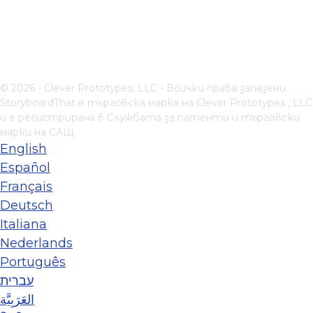
© 2026 - Clever Prototypes, LLC - Всички права запазени.
StoryboardThat е търговска марка на
Clever Prototypes , LLC
и е регистрирана в Службата за патенти и търговски
марки на САЩ
English
Español
Français
Deutsch
Italiana
Nederlands
Português
עברית
العَرَبِيَّة