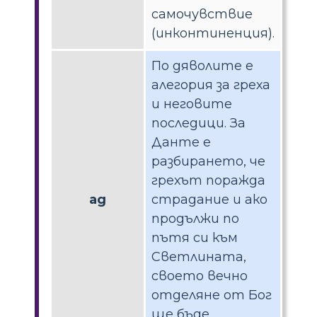
самочувствие
(инконтиненция).
По дяволите е
алегория за греха
и неговите
последици. За
Данте е
разбирането, че
грехът поражда
ад
страдание и ако
продължи по
пътя си към
Светлината,
своето вечно
отделяне от Бог
ще бъде