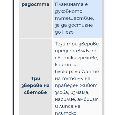
радостта
Планината е
духовното
пътешествие,
за да достигне
до Него.
Тези три зверове
представляват
светски грехове,
които са
блокирали Данте
Три
на пътя му на
зверове на
праведен живот:
светове
злоба, измама,
насилие, амбиция
и липса на
плътско