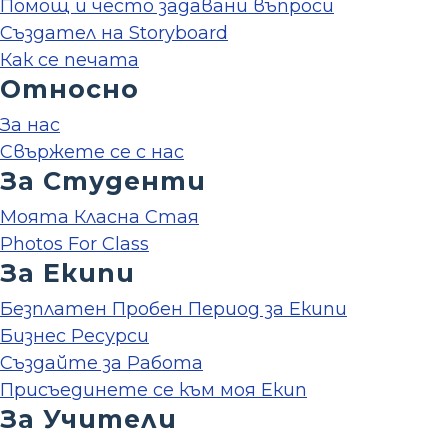
Помощ и често задавани въпроси
Създател на Storyboard
Как се печата
Относно
За нас
Свържете се с нас
За Студенти
Моята Класна Стая
Photos For Class
За Екипи
Безплатен Пробен Период за Екипи
Бизнес Ресурси
Създайте за Работа
Присъединете се към моя Екип
За Учители