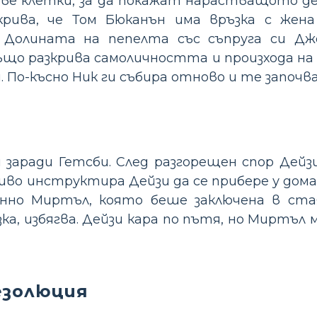
две клетки, за да покажат нарастващото де
крива, че Том Бюканън има връзка с жена
 Долината на пепелта със съпруга си Джо
що разкрива самоличността и произхода на
. По-късно Ник ги събира отново и те започв
 заради Гетсби. След разгорещен спор Дейз
во инструктира Дейзи да се прибере у дома 
енно Миртъл, която беше заключена в ста
а, избягва. Дейзи кара по пътя, но Миртъл ми
езолюция