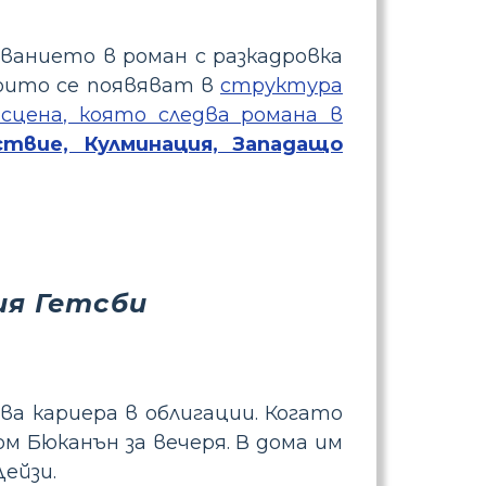
ванието в роман с разкадровка
оито се появяват в
структура
сцена, която следва романа в
ствие, Кулминация, Западащо
ия Гетсби
два кариера в облигации. Когато
м Бюканън за вечеря. В дома им
ейзи.