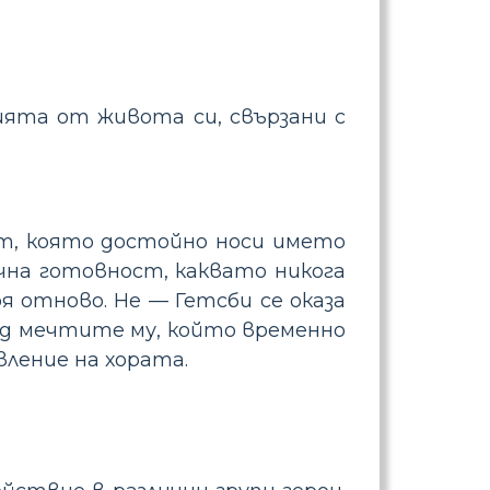
ята от живота си, свързани с
т, която достойно носи името
чна готовност, каквато никога
я отново. Не — Гетсби се оказа
лед мечтите му, който временно
ление на хората.