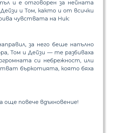
ртъл и е отговорен за нейната
Дейзи и Том, както и от всички
крива чувствата на Ник:
направил, за него беше напълно
ра, Том и Дейзи — те разбиваха
огромната си небрежност, или
чистват бъркотията, която бяха
а още повече вдъхновение!