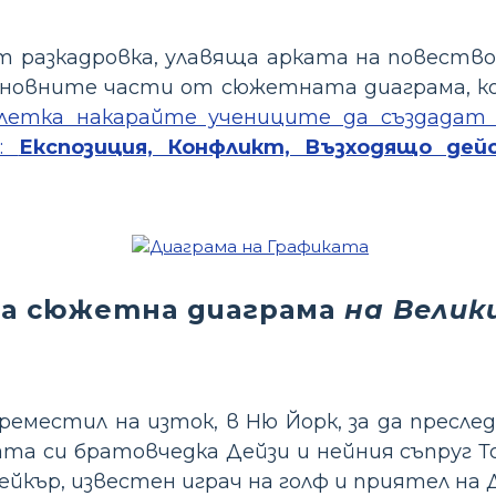
разкадровка, улавяща арката на повество
новните части от сюжетната диаграма, к
 клетка накарайте учениците да създадат 
и:
Експозиция, Конфликт, Възходящо дей
за сюжетна диаграма
на Велик
преместил на изток, в Ню Йорк, за да пресле
а си братовчедка Дейзи и нейния съпруг То
йкър, известен играч на голф и приятел на Д