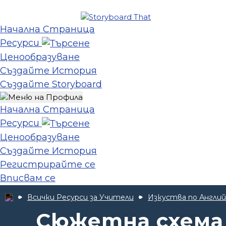
Начална Страница
Ресурси
Ценообразуване
Създайте История
Създайте Storyboard
Начална Страница
Ресурси
Ценообразуване
Създайте История
Регистрирайте се
Вписвам се
Всички Ресурси за Учители
Изкуства по Англий
Сюжетна схема