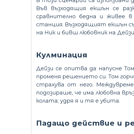
В този сценарий са използвани 
Във възходящия екшън се раз
сравнително бедна и живее в
станция. Възходящият екшън съ
на Ник и бивш любовник на Дейзи
Кулминация
Дейзи се опитва да напусне Том
променя решението си. Том горчи
страхува от него. Междуврем
подозираше, че има любовна връзк
колата; удря я и тя е убита.
Падащо действие и р