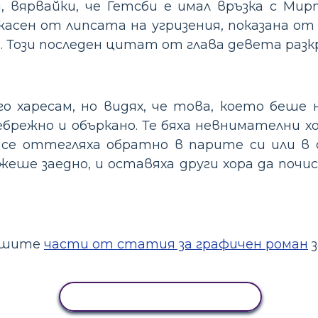
, вярвайки, че Гетсби е имал връзка с Ми
жасен от липсата на угризения, показана от 
и. Този последен цитат от глава девета раз
о харесам, но видях, че това, което беше 
ебрежно и объркано. Те бяха невнимателни хо
се оттегляха обратно в парите си или в 
ржеше заедно, и оставяха други хора да по
нашите
части от статия за графичен роман
з
КОПИРАНЕ НА ДЕЙНОСТ