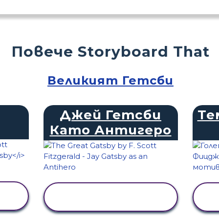
Повече Storyboard That
Великият Гетсби
Джей Гетсби
Те
Като Антигеро
ПРЕГЛЕД НА
ДЕЙНОСТТА