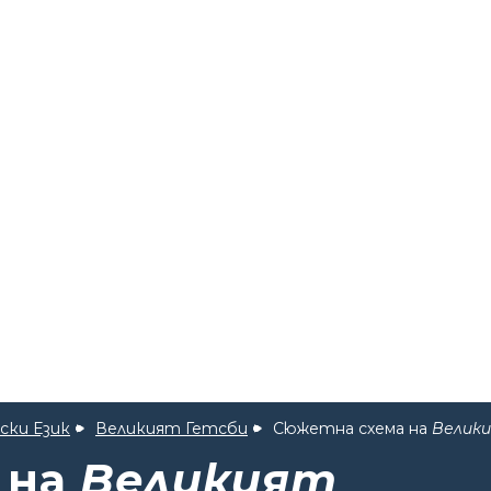
ски Език
Великият Гетсби
Сюжетна схема на
Велик
 на
Великият