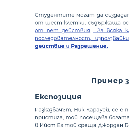
Студентите могат да създадат 
от шест клетки, съдържаща ос
от пет действия
. За всяка
последователност, използвайк
действие
и
Разрешение.
Пример 
Експозиция
Разказвачът, Ник Карауей, се е 
пристига, той посещава богатат
в Ийст Ег той среща Джордан Бе