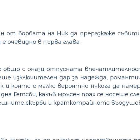
н от борбата на Ник да преразкаже събити
е очевидно в първа глава:
 общо с онази отпусната впечатлителнос
ше изключителен дар за надежда, романти
ек и която е малко вероятно някога да намер
падна Гетсби, какъв мръсен прах се носеше с
ешните скърби и краткотрайното въодушев