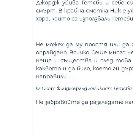
Джордж убива Гетсби и себе си
смърт. В крайна сметка Ник е у
хора, които са използвали Гетсб
Не можех да му простя или да г
оправдано. Всичко беше много н
неща и същества и след това 
каквото и да било, което ги дъ
направили. . . .
Ф. Скот Фицджералд
Великият Гетсби
Не забравяйте да разгледате 