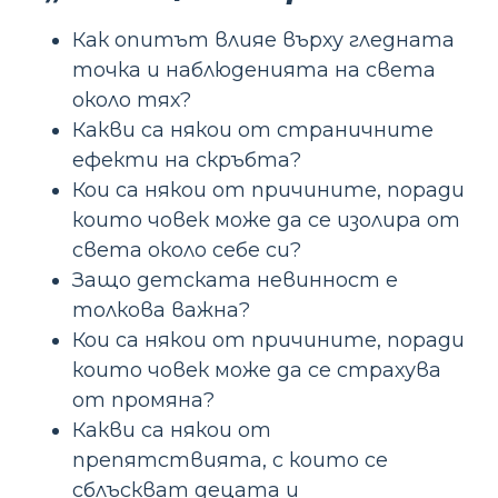
Как опитът влияе върху гледната
точка и наблюденията на света
около тях?
Какви са някои от страничните
ефекти на скръбта?
Кои са някои от причините, поради
които човек може да се изолира от
света около себе си?
Защо детската невинност е
толкова важна?
Кои са някои от причините, поради
които човек може да се страхува
от промяна?
Какви са някои от
препятствията, с които се
сблъскват децата и