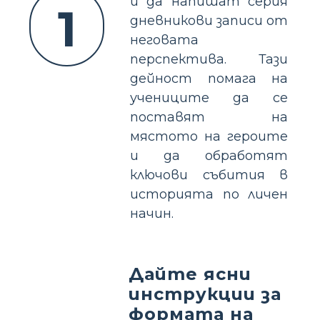
и да напишат серия
1
дневникови записи от
неговата
перспектива. Тази
дейност помага на
учениците да се
поставят на
мястото на героите
и да обработят
ключови събития в
историята по личен
начин.
Дайте ясни
инструкции за
формата на