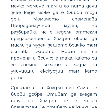
малко момиче там и го пита дали
знае къде може да е Фийби този
ден. Момичето споменава
Природонаучния музей, но
разбирайки, че е неделя, оттегля
предложението. Холдън обича да
мисли за музея, защото всичко там
остава същото. Нищо не се
променя и всичко е така, както си
го спомня, когато е ходил на
училищни екскурзии там като
дете.
Срещата на Холдън със Сали не
върви добре. Отиват да гледат
шоу, но Холдън не е много
впечатлен. Те отиват на кънки на