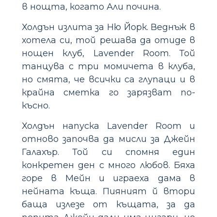
в нощта, когато Али почина.
Холдън излита за Ню Йорк. Веднъж в
хотела си, той решава да отиде в
нощен клуб, Lavender Room. Той
танцува с три момичета в клуба,
но смята, че всички са глупаци и в
крайна сметка го зарязват по-
късно.
Холдън напуска Lavender Room и
отново започва да мисли за Джейн
Галахър. Той си спомня един
конкретен ден с много любов. Бяха
горе в Мейн и играеха дама в
нейната къща. Пияният й втори
баща излезе от къщата, за да