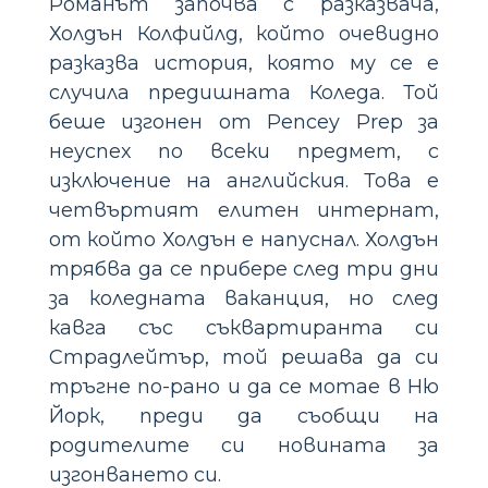
Романът започва с разказвача,
Холдън Колфийлд, който очевидно
разказва история, която му се е
случила предишната Коледа. Той
беше изгонен от Pencey Prep за
неуспех по всеки предмет, с
изключение на английския. Това е
четвъртият елитен интернат,
от който Холдън е напуснал. Холдън
трябва да се прибере след три дни
за коледната ваканция, но след
кавга със съквартиранта си
Страдлейтър, той решава да си
тръгне по-рано и да се мотае в Ню
Йорк, преди да съобщи на
родителите си новината за
изгонването си.