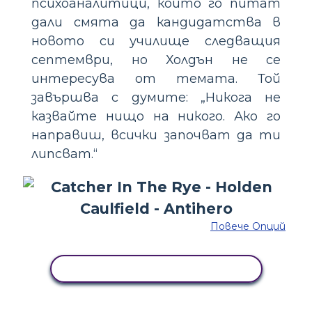
психоаналитици, които го питат
дали смята да кандидатства в
новото си училище следващия
септември, но Холдън не се
интересува от темата. Той
завършва с думите: „Никога не
казвайте нищо на никого. Ако го
направиш, всички започват да ти
липсват.“
Повече Опций
КОПИРАЙТЕ ТАЗИ РАЗКАЗКА