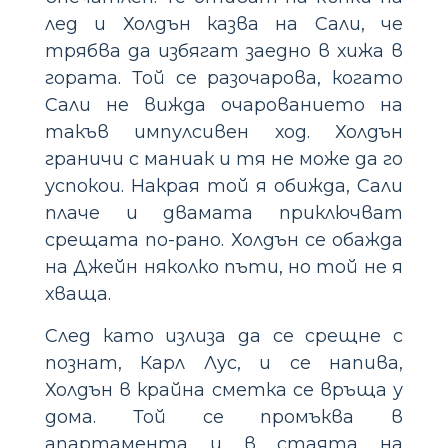
лед и Холдън казва на Сали, че
трябва да избягат заедно в хижа в
гората. Той се разочарова, когато
Сали не вижда очарованието на
такъв импулсивен ход. Холдън
граничи с маниак и тя не може да го
успокои. Накрая той я обижда, Сали
плаче и двамата приключват
срещата по-рано. Холдън се обажда
на Джейн няколко пъти, но той не я
хваща.
След като излиза да се срещне с
познат, Карл Лус, и се напива,
Холдън в крайна сметка се връща у
дома. Той се промъква в
апартамента и в стаята на