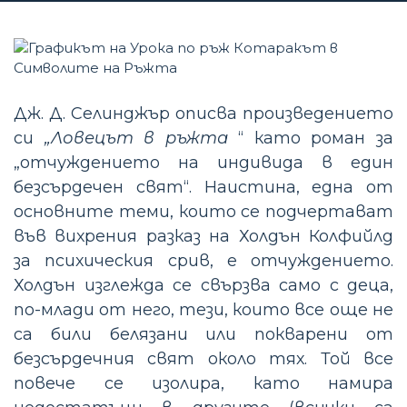
Дж. Д. Селинджър описва произведението
си
„Ловецът в ръжта
“ като роман за
„отчуждението на индивида в един
безсърдечен свят“. Наистина, една от
основните теми, които се подчертават
във вихрения разказ на Холдън Колфийлд
за психическия срив, е отчуждението.
Холдън изглежда се свързва само с деца,
по-млади от него, тези, които все още не
са били белязани или покварени от
безсърдечния свят около тях. Той все
повече се изолира, като намира