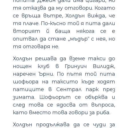
попита Джейн дали има цигари, но
тя отказва да му отговори. Когато
се връща вътре, Холдън вижда, че
тя плаче. По-късно той я пита дали
вторият й баща някога се е
опитвал да стане „мъдър“ с нея, но
тя отговаря не.
Холдън решава да вземе такси до
нощен клуб в Гринуич Вилидж,
наречен Ърни. По пътя той пита
шофьора на таксито къде ходят
патиците в Сентрал парк през
зимата. Шофьорът се обърква и
след това се ядосва от въпроса,
като вместо това говори за риба.
Холдън продължава да се чуди за