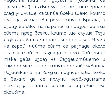
недостатъци в другите (всички са
„фалшиви“), изхвърлян е от интернат
след училище, съсипва всеки шанс, който
има да установи романтична връзка, и
изразява своята параноя и презрение към
света пред всеки, който ще слуша. Този
разказ дава на читателите поглед в ума
на герой, чийто свят се разпада около
него и той се разпада с него. Той също
така дава израз на въздействието и
симптомите на психичните заболявания.
Разбивката на Холдън подчертава колко
е важно да се получи необходимата
помощ за децата, които се справят със
скръбта.