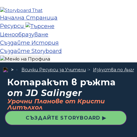
Начална Страница
Ресурси
Ценообразуване
Създайте История
Създайте Storyboard
Всички Ресурси за Учители
Изкуства по Англи
Котаракът в ръжта
от JD Salinger
Урочни Планове от Кристи
Литълхол
СЪЗДАЙТЕ STORYBOARD ▶