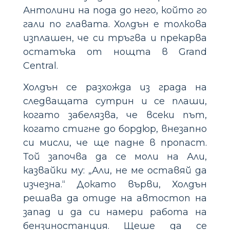
Антолини на пода до него, който го
гали по главата. Холдън е толкова
изплашен, че си тръгва и прекарва
остатъка от нощта в Grand
Central.
Холдън се разхожда из града на
следващата сутрин и се плаши,
когато забелязва, че всеки път,
когато стигне до бордюр, внезапно
си мисли, че ще падне в пропаст.
Той започва да се моли на Али,
казвайки му: „Али, не ме оставяй да
изчезна.“ Докато върви, Холдън
решава да отиде на автостоп на
запад и да си намери работа на
бензиностанция. Щеше да се