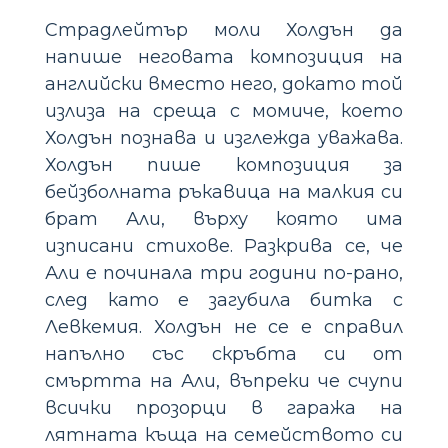
Страдлейтър моли Холдън да
напише неговата композиция на
английски вместо него, докато той
излиза на среща с момиче, което
Холдън познава и изглежда уважава.
Холдън пише композиция за
бейзболната ръкавица на малкия си
брат Али, върху която има
изписани стихове. Разкрива се, че
Али е починала три години по-рано,
след като е загубила битка с
Левкемия. Холдън не се е справил
напълно със скръбта си от
смъртта на Али, въпреки че счупи
всички прозорци в гаража на
лятната къща на семейството си