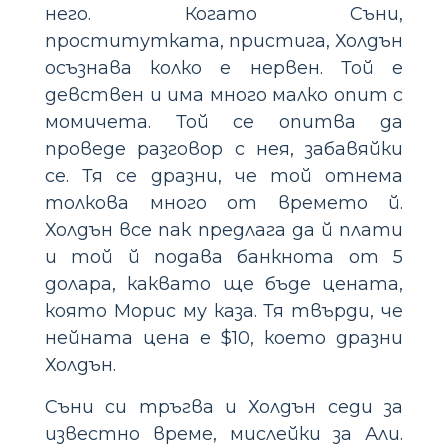
него. Когато Съни,
проститутката, пристига, Холдън
осъзнава колко е нервен. Той е
девствен и има много малко опит с
момичета. Той се опитва да
проведе разговор с нея, забавяйки
се. Тя се дразни, че той отнема
толкова много от времето й.
Холдън все пак предлага да й плати
и той й подава банкнота от 5
долара, каквато ще бъде цената,
която Морис му каза. Тя твърди, че
нейната цена е $10, което дразни
Холдън.
Съни си тръгва и Холдън седи за
известно време, мислейки за Али.