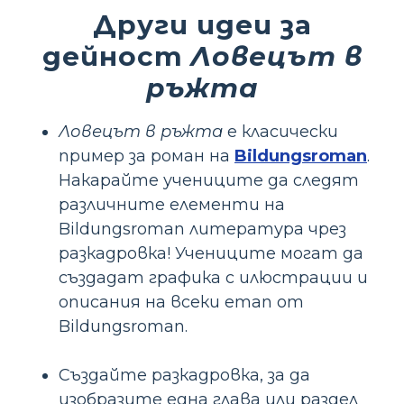
Други идеи за
дейност
Ловецът в
ръжта
Ловецът в ръжта
е класически
пример за роман на
Bildungsroman
.
Накарайте учениците да следят
различните елементи на
Bildungsroman литература чрез
разкадровка! Учениците могат да
създадат графика с илюстрации и
описания на всеки етап от
Bildungsroman.
Създайте разкадровка, за да
изобразите една глава или раздел