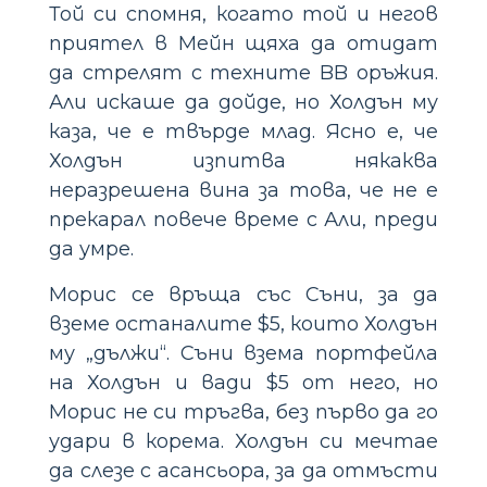
Той си спомня, когато той и негов
приятел в Мейн щяха да отидат
да стрелят с техните BB оръжия.
Али искаше да дойде, но Холдън му
каза, че е твърде млад. Ясно е, че
Холдън изпитва някаква
неразрешена вина за това, че не е
прекарал повече време с Али, преди
да умре.
Морис се връща със Съни, за да
вземе останалите $5, които Холдън
му „дължи“. Съни взема портфейла
на Холдън и вади $5 от него, но
Морис не си тръгва, без първо да го
удари в корема. Холдън си мечтае
да слезе с асансьора, за да отмъсти