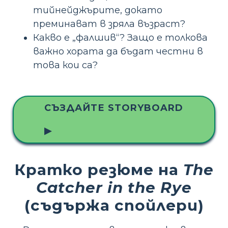
тийнейджърите, докато
преминават в зряла възраст?
Какво е „фалшив“? Защо е толкова
важно хората да бъдат честни в
това кои са?
СЪЗДАЙТЕ STORYBOARD
▶
Кратко резюме на
The
Catcher in the Rye
(съдържа спойлери)