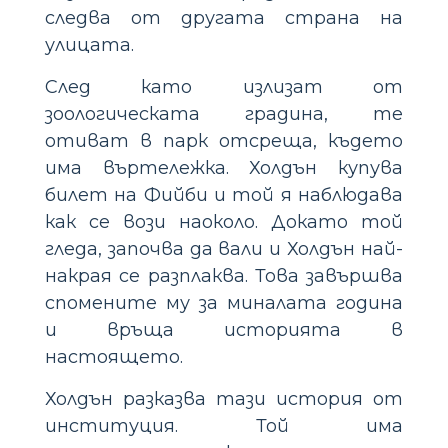
следва от другата страна на
улицата.
След като излизат от
зоологическата градина, те
отиват в парк отсреща, където
има въртележка. Холдън купува
билет на Фийби и той я наблюдава
как се вози наоколо. Докато той
гледа, започва да вали и Холдън най-
накрая се разплаква. Това завършва
спомените му за миналата година
и връща историята в
настоящето.
Холдън разказва тази история от
институция. Той има