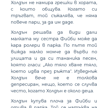
Холдън не намира грешки в хората,
с които общува. Когато си
тръгват, той съжалява, че няма
повече пари, за да им даде.
Холдън решава да види дали
малката му сестра Фийби може да
кара ролери в парка. По пътя той
вижда малко момче да върви по
улицата и да си тананика песен,
която гласи: „Ако тяло хване тяло,
което идва през ръжта“. Изведнъж
Холдън вече не е толкова
депресиран, нещо, което се случва
често, когато Холдън е около деца.
Холдън купува плоча за Фийби и
отива в парка. Той се натъква на