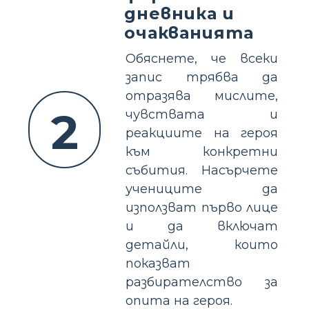
дневника и
очакванията
Обяснете, че всеки
запис трябва да
отразява мислите,
2
чувствата и
реакциите на героя
към конкретни
събития. Насърчете
учениците да
използват първо лице
и да включат
детайли, които
показват
разбирателство за
опита на героя.