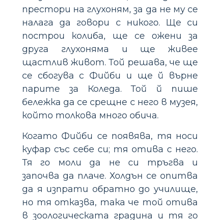
престори на глухоням, за да не му се
налага да говори с никого. Ще си
построи колиба, ще се ожени за
друга глухоняма и ще живее
щастлив живот. Той решава, че ще
се сбогува с Фийби и ще й върне
парите за Коледа. Той й пише
бележка да се срещне с него в музея,
който толкова много обича.
Когато Фийби се появява, тя носи
куфар със себе си; тя отива с него.
Тя го моли да не си тръгва и
започва да плаче. Холдън се опитва
да я изпрати обратно до училище,
но тя отказва, така че той отива
в зоологическата градина и тя го