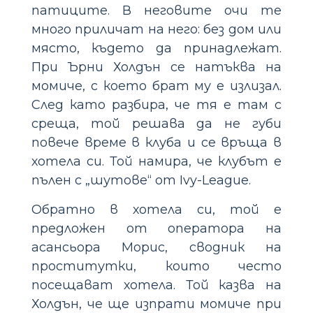
патиците. В неговите очи те
много приличат на него: без дом или
място, където да принадлежат.
При Ърни Холдън се натъква на
момиче, с което брат му е излизал.
След като разбира, че тя е там с
среща, той решава да не губи
повече време в клуба и се връща в
хотела си. Той намира, че клубът е
пълен с „шутове“ от Ivy-League.
Обратно в хотела си, той е
предложен от оператора на
асансьора Морис, сводник на
проститутки, които често
посещават хотела. Той казва на
Холдън, че ще изпрати момиче при