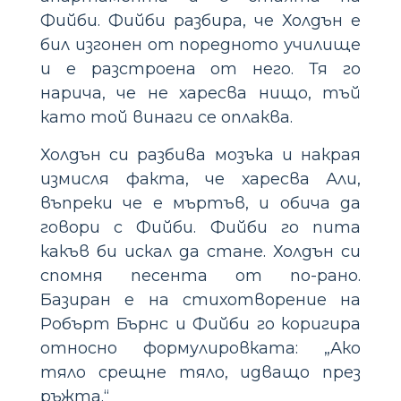
Фийби. Фийби разбира, че Холдън е
бил изгонен от поредното училище
и е разстроена от него. Тя го
нарича, че не харесва нищо, тъй
като той винаги се оплаква.
Холдън си разбива мозъка и накрая
измисля факта, че харесва Али,
въпреки че е мъртъв, и обича да
говори с Фийби. Фийби го пита
какъв би искал да стане. Холдън си
спомня песента от по-рано.
Базиран е на стихотворение на
Робърт Бърнс и Фийби го коригира
относно формулировката: „Ако
тяло срещне тяло, идващо през
ръжта.“