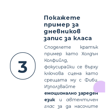
Покажете
пример за
дневников
запис за класа
Споделете кратък
пример като Холдън
3
Колфийлд,
фокусирайки се върху
ключова сцена като
срещата му с Фиби.
Използвайте
емоционално зареден
език
и
автентичен
глас
за да насочите