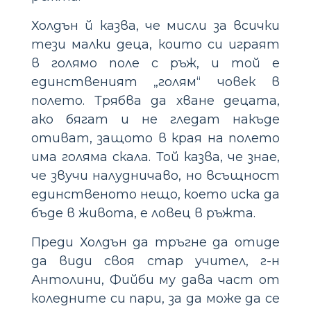
Холдън й казва, че мисли за всички
тези малки деца, които си играят
в голямо поле с ръж, и той е
единственият „голям“ човек в
полето. Трябва да хване децата,
ако бягат и не гледат накъде
отиват, защото в края на полето
има голяма скала. Той казва, че знае,
че звучи налудничаво, но всъщност
единственото нещо, което иска да
бъде в живота, е ловец в ръжта.
Преди Холдън да тръгне да отиде
да види своя стар учител, г-н
Антолини, Фийби му дава част от
коледните си пари, за да може да се