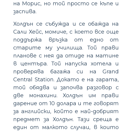
на Морис, но той просто се къпе и
заспива.
Холдън се събужда и се обажда на
Сали Хейс, момиче, с което все още
поддържа връзка от едно от
старите му училища. Той прави
планове с нея да отиде на матине
в центъра. Той напуска хотела и
проверява багажа си на Grand
Central Station. Докато е на гарата,
той обядва и започва разговор с
две монахини. Холдън им прави
дарение от 10 долара и те говорят
за английски, който е най-добрият
предмет за Холдън. Тази среща е
един от малкото случаи, в които