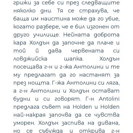
грижи за себе си през следващите
няколко дни. Тя се страхува, че
баща им наистина може да го убие,
когато разбере, че е бил изгонен от
друго училище. Нейната доброта
кара Холдън да започне да плаче и
той й дава червената си
ловджийска шапка. Холдън
посещава г-н и г-жа Антолини и те
му предлагат да го настанят за
през нощта. Г-жа Антолини си ляга,
а г-н Антолини и Холдън остават
будни и си говорят. Г-н Antolini
предлага съвет на Holden и Holden
най-накрая започва да се чувства
уморен. Холдън заспива на дивана,
но се събужда и открива г-н