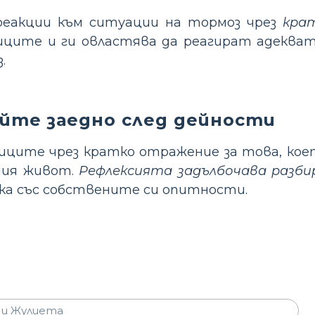
еакции към ситуации на тормоз чрез
кра
иците и ги овластява да реагират адеква
.
йте заедно след дейности
иците чрез кратко отражение за това, коет
ния живот.
Рефлексията задълбочава разб
ка със собствените си опитности.