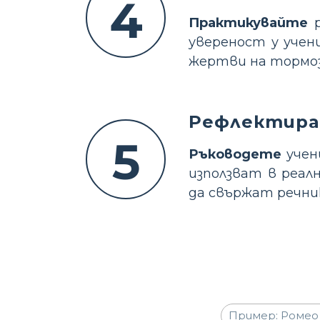
4
Практикувайте
р
увереност у учен
жертви на тормоз
Рефлектира
5
Ръководете
учен
използват в реал
да свържат речни