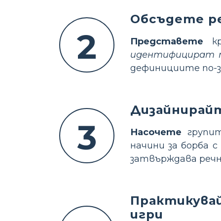
Обсъдете ре
2
Представете
кр
идентифицират 
дефинициите по-з
Дизайнирайт
3
Насочете
групит
начини за борба с
затвърждава речн
Практикувай
игри