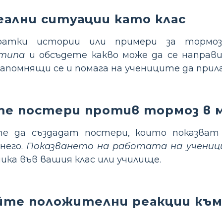
ални ситуации като клас
атки истории или примери за торм
типа
и обсъдете какво може да се направи 
апомнящи се и помага на учениците да прил
е постери против тормоз в м
е да създадат постери, които показват
 него.
Показването на работата на учени
ика във вашия клас или училище.
те положителни реакции към