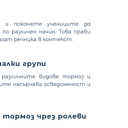
оз и
поканете учениците да
по различен начин. Това прави
агат речника в контекст.
алки групи
 различните видове тормоз и
ците
насърчава осведоменост и
 тормоз чрез ролеви