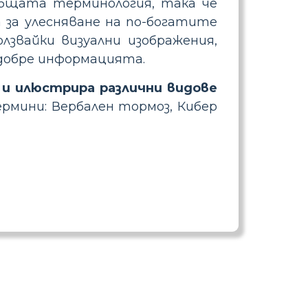
бщата терминология, така че
 за улесняване на по-богатите
лзвайки визуални изображения,
-добре информацията.
 и илюстрира различни видове
рмини: Вербален тормоз, Кибер