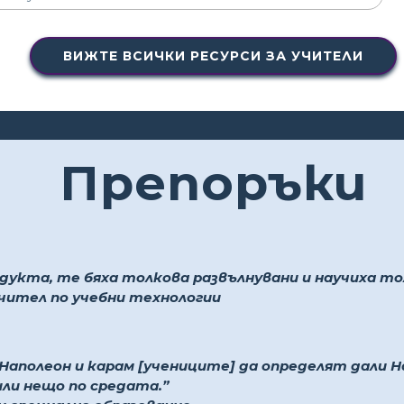
ВИЖТЕ ВСИЧКИ РЕСУРСИ ЗА УЧИТЕЛИ
Препоръки
дукта, те бяха толкова развълнувани и научиха тол
учител по учебни технологии
 Наполеон и карам [учениците] да определят дали Н
или нещо по средата.”