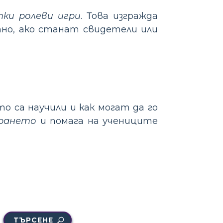
тки ролеви игри
. Това изгражда
тно, ако станат свидетели или
о са научили и как могат да го
ирането
и помага на учениците
ТЪРСЕНЕ