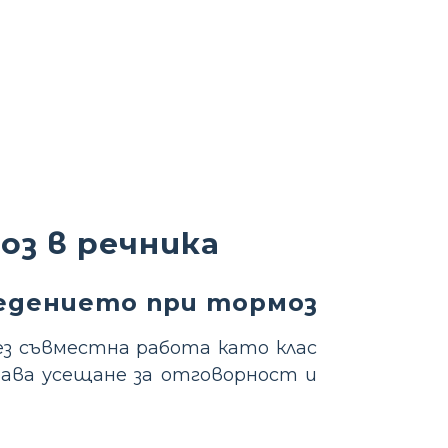
оз в речника
ведението при тормоз
з съвместна работа като клас
рчава усещане за отговорност и