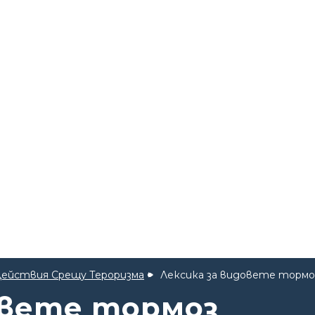
ействия Срещу Тероризма
Лексика за видовете тормо
овете тормоз