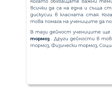
Когато обхващате важни теми
всички да са на една и съща с
дискусии в класната стая. Ког
това помага на учениците да по
В тази дейност учениците щ
тормоз
. Други дейности в тов
тормоз, Физически тормоз, Соци