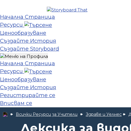
Начална Страница
Ресурси
Ценообразуване
Създайте История
Създайте Storyboard
Начална Страница
Ресурси
Ценообразуване
Създайте История
Регистрирайте се
Вписвам се
Всички Ресурси за Учители
Здраве и Уелнес
Д
Лексика за вид