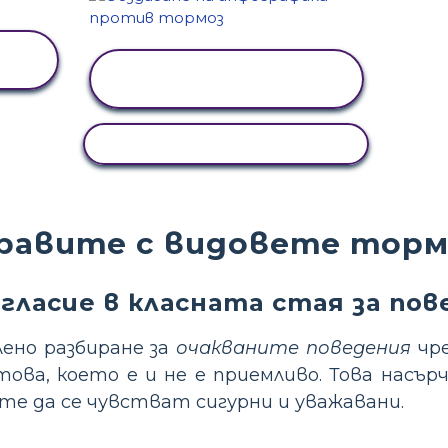
ПРЕГЛЕД НА
ДЕЙНОСТТА
КОПИРАНЕ НА ДЕЙНОСТ
правите с видовете торм
гласие в класната стая за по
ено разбиране за
очакваните поведения
чре
това, което е и не е приемливо. Това насъ
те да се чувстват сигурни и уважавани.