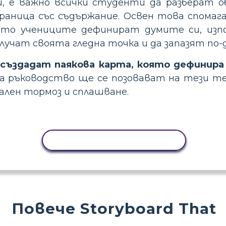
, е важно всички студенти да разберат о
траница със съдържание. Освен това спомага
ато учениците дефинират думите си, изпо
лучат своята гледна точка и да запазят по
е
създадат паякова карта, която дефинира
а ръководство ще се позовават на тези те
ален тормоз и сплашване.
КОПИРАНЕ НА ДЕЙНОСТ
Повече Storyboard That