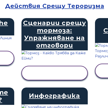
Действия Срещу Тероризма
the
Сценарии срещу
тормоза:
С
Упражняване на
отговори
ПРЕГЛЕД НА
ДЕЙНОСТТА
те
Инфографика
?