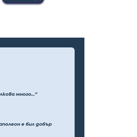
кова много...“
аполеон е бил добър