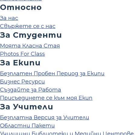
Относно
За нас
Свържете се с нас
За Студенти
Моята Класна Стая
Photos For Class
За Екипи
Безплатен Пробен Период за Екипи
Бизнес Ресурси
Създайте за Работа
Присъединете се към моя Екип
За Учители
Безплатна Версия за Учители
Областни Пакети
Училищни Библиотеки и Медийни Центрове