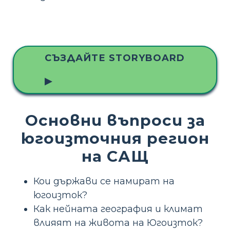
СЪЗДАЙТЕ STORYBOARD
▶
Основни въпроси за
югоизточния регион
на САЩ
Кои държави се намират на
югоизток?
Как нейната география и климат
влияят на живота на Югоизток?