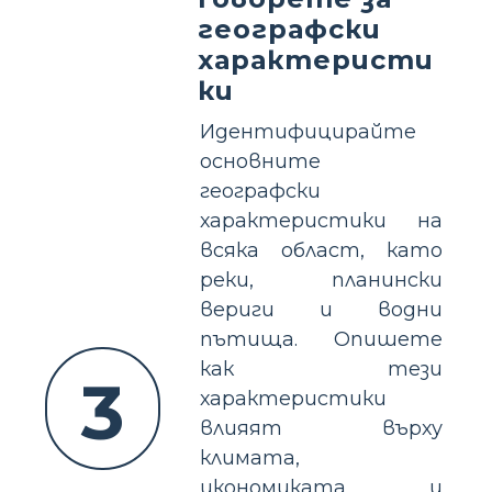
географски
характеристи
ки
Идентифицирайте
основните
географски
характеристики на
всяка област, като
реки, планински
вериги и водни
пътища. Опишете
как тези
3
характеристики
влияят върху
климата,
икономиката и