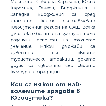
Мисисипи, Северна Каролина, Южна
Каролина, Тенеси, Вирджиния и
Западна Вирджиния са сред
щатите, които съставляват
Югоизточния регион на САЩ. Всяка
държава е богата на култура и има
различни аспекти на тяхното
значение. Някои държави са
известни със своите
туристически атракции, докато
други са известни със своите
култури и традиции.
Кои са някои от най-
големите градове в
Югоизтока?