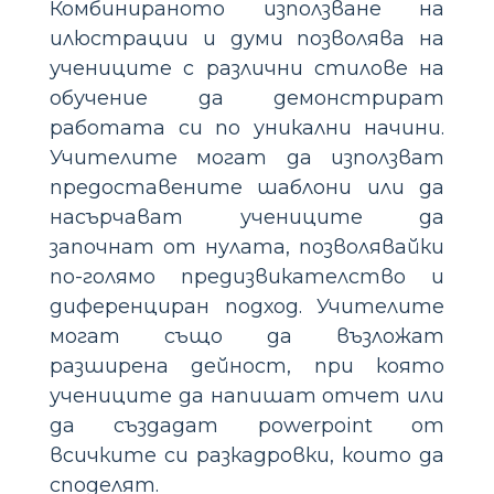
Комбинираното използване на
илюстрации и думи позволява на
учениците с различни стилове на
обучение да демонстрират
работата си по уникални начини.
Учителите могат да използват
предоставените шаблони или да
насърчават учениците да
започнат от нулата, позволявайки
по-голямо предизвикателство и
диференциран подход. Учителите
могат също да възложат
разширена дейност, при която
учениците да напишат отчет или
да създадат powerpoint от
всичките си разкадровки, които да
споделят.