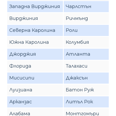
Западна Вирджиния
Чарлстън
Вирджиния
Ричмънд
Северна Каролина
Роли
Южна Каролина
Колумбия
Джорджия
Атланта
Флорида
Талахаси
Мисисипи
Джаксън
Луизиана
Батон Руж
Арканзас
Литъл Рок
Алабама
Монтгомъри