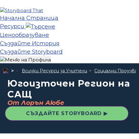
Начална Страница
Ресурси
Ценообразуване
Създайте История
Създайте Storyboard
Всички Ресурси за Учители
Социални Проучва
Югоизточен Регион на
САЩ
От Лорън Аюбе
СЪЗДАЙТЕ STORYBOARD ▶