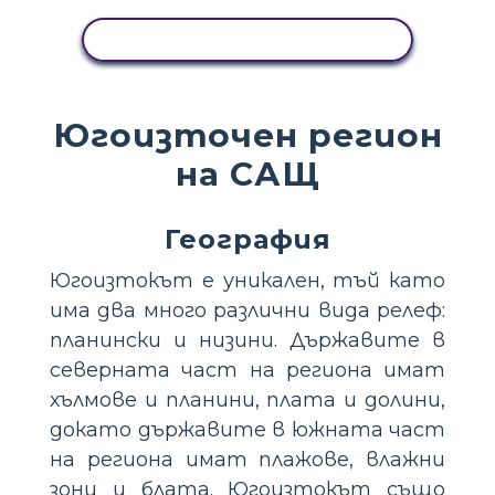
ПРЕГЛЕД НА ДЕЙНОСТТА
Югоизточен регион
на САЩ
География
Югоизтокът е уникален, тъй като
има два много различни вида релеф:
планински и низини. Държавите в
северната част на региона имат
хълмове и планини, плата и долини,
докато държавите в южната част
на региона имат плажове, влажни
зони и блата. Югоизтокът също