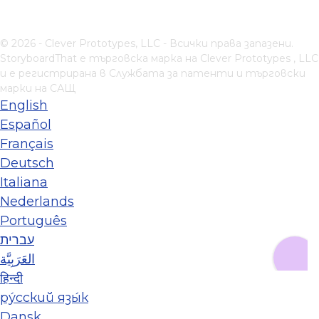
© 2026 - Clever Prototypes, LLC - Всички права запазени.
StoryboardThat е търговска марка на
Clever Prototypes , LLC
и е регистрирана в Службата за патенти и търговски
марки на САЩ
English
Español
Français
Deutsch
Italiana
Nederlands
Português
עברית
العَرَبِيَّة
हिन्दी
ру́сский язы́к
Dansk