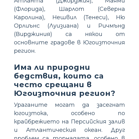
Атланта (Джорджия), Маями
(Флорида), Шарлот (Северна
Каролина), Нешвил (Тенеси), Ню
Орлиънс (Луизиана) и Ричмънд
(Вирджиния) са някои от
основните градове в Югоизточния
регион.
Има ли природни
бедствия, които са
често срещани в
Югоизточния регион?
Ураганите могат да засегнат
югоизтока, особено по
крайбрежието на Персийския залив
и Атлантическия океан. Друг
проблем са торнадата, особено в