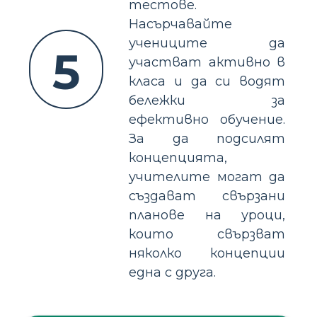
тестове.
Насърчавайте
учениците да
5
участват активно в
класа и да си водят
бележки за
ефективно обучение.
За да подсилят
концепцията,
учителите могат да
създават свързани
планове на уроци,
които свързват
няколко концепции
една с друга.