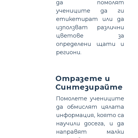
да помолят
учениците да ги
етикетират или да
използват различни
цветове за
определени щати и
региони.
Отразете и
Синтезирайте
Помолете учениците
да обмислят цялата
информация, която са
научили досега, и да
направят малки