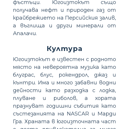
фъстъци. Югоизтокът също
получава нефт и природен газ от
крайбрежието на Персийския залив,
а въглища и други минерали от
Апалачи.
Култура
Югоизтокът е известен с родното
място на невероятна музика като
блуграс, блус, рокендрол, джаз и
кънтри. Има и много забавни водни
дейности като разходка с лодка,
плуване и риболов, а хората
празнуват годишни събития като
състезанията на NASCAR и Марди
Гра. Храната в югоизточната част