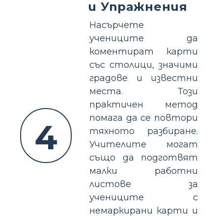
и Упражнения
Насърчете
учениците да
коментират карти
със столици, значими
градове и известни
места. Този
практичен метод
помага да се повтори
4
тяхното разбиране.
Учителите могат
също да подготвят
малки работни
листове за
учениците с
немаркирани карти и