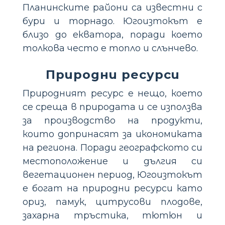
Планинските райони са известни с
бури и торнадо. Югоизтокът е
близо до екватора, поради което
толкова често е топло и слънчево.
Природни ресурси
Природният ресурс е нещо, което
се среща в природата и се използва
за производство на продукти,
които допринасят за икономиката
на региона. Поради географското си
местоположение и дългия си
вегетационен период, Югоизтокът
е богат на природни ресурси като
ориз, памук, цитрусови плодове,
захарна тръстика, тютюн и