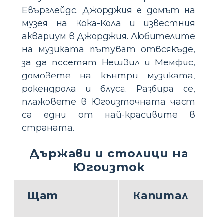
Евърглейдс. Джорджия е домът на
музея на Кока-Кола и известния
аквариум в Джорджия. Любителите
на музиката пътуват отвсякъде,
за да посетят Нешвил и Мемфис,
домовете на кънтри музиката,
рокендрола и блуса. Разбира се,
плажовете в Югоизточната част
са едни от най-красивите в
страната.
Държави и столици на
Югоизток
Щат
Капитал