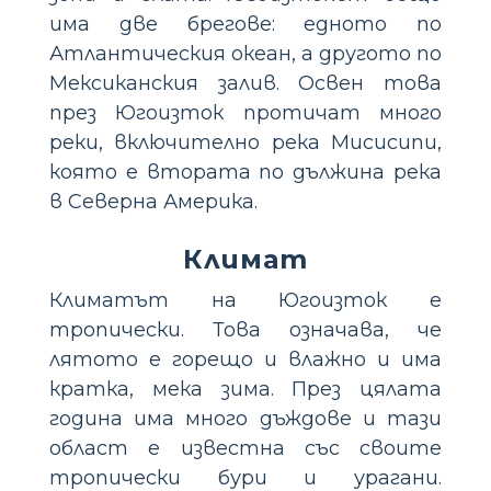
има две брегове: едното по
Атлантическия океан, а другото по
Мексиканския залив. Освен това
през Югоизток протичат много
реки, включително река Мисисипи,
която е втората по дължина река
в Северна Америка.
Климат
Климатът на Югоизток е
тропически. Това означава, че
лятото е горещо и влажно и има
кратка, мека зима. През цялата
година има много дъждове и тази
област е известна със своите
тропически бури и урагани.