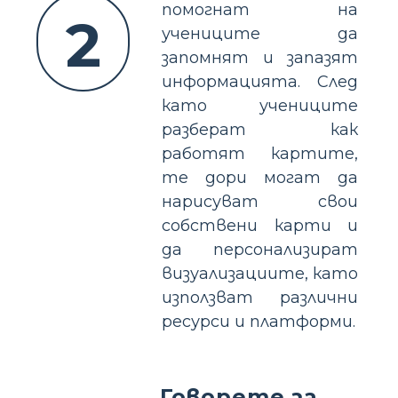
помогнат на
2
учениците да
запомнят и запазят
информацията. След
като учениците
разберат как
работят картите,
те дори могат да
нарисуват свои
собствени карти и
да персонализират
визуализациите, като
използват различни
ресурси и платформи.
Говорете за