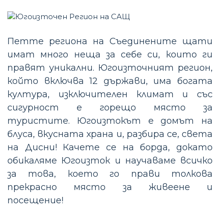
Петте региона на Съединените щати
имат много неща за себе си, които ги
правят уникални. Югоизточният регион,
който включва 12 държави, има богата
култура, изключителен климат и със
сигурност е горещо място за
туристите. Югоизтокът е домът на
блуса, вкусната храна и, разбира се, света
на Дисни! Качете се на борда, докато
обикаляме Югоизток и научаваме всичко
за това, което го прави толкова
прекрасно място за живеене и
посещение!