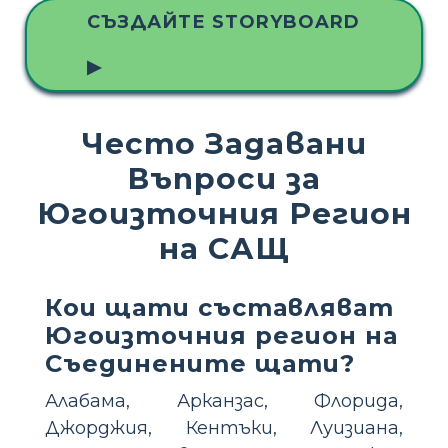
СЪЗДАЙТЕ STORYBOARD
▶
Често Задавани
Въпроси за
Югоизточния Регион
на САЩ
Кои щати съставляват
Югоизточния регион на
Съединените щати?
Алабама, Арканзас, Флорида,
Джорджия, Кентъки, Луизиана,