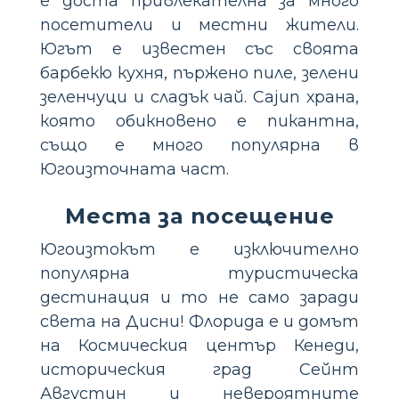
е доста привлекателна за много
посетители и местни жители.
Югът е известен със своята
барбекю кухня, пържено пиле, зелени
зеленчуци и сладък чай. Cajun храна,
която обикновено е пикантна,
също е много популярна в
Югоизточната част.
Места за посещение
Югоизтокът е изключително
популярна туристическа
дестинация и то не само заради
света на Дисни! Флорида е и домът
на Космическия център Кенеди,
историческия град Сейнт
Августин и невероятните