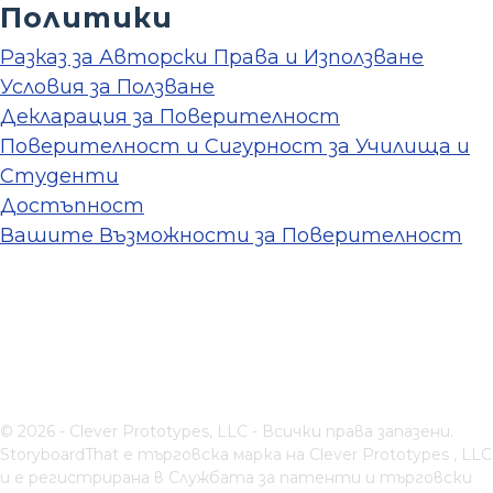
Политики
Разказ за Авторски Права и Използване
Условия за Ползване
Декларация за Поверителност
Поверителност и Сигурност за Училища и
Студенти
Достъпност
Вашите Възможности за Поверителност
© 2026 - Clever Prototypes, LLC - Всички права запазени.
StoryboardThat е търговска марка на
Clever Prototypes , LLC
и е регистрирана в Службата за патенти и търговски