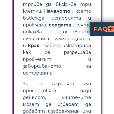
трябва да включва три
клетки.
Началото
, което
въвежда историята и
проблема;
средата
, която
FAQ
показва основните
Може ли структурата на BME да се променя в зав
Да, различните жанрове и стилове на разказване на истории могат да използват различни 
Как учениците могат да
Средната част на историята се идентифицира по начина, по който сюжетната линия напредва, нивото на действие се повиш
събития и кулминацията;
и
края
, който илюстрира
как се разрешава
проблемът и
завършването на
историята.
За да изградят или
приспособят тази
дейност, учителите
могат да изберат да
добавят изображения или