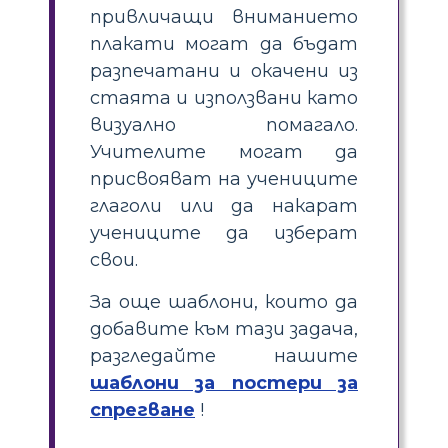
привличащи вниманието
плакати могат да бъдат
разпечатани и окачени из
стаята и използвани като
визуално помагало.
Учителите могат да
присвояват на учениците
глаголи или да накарат
учениците да изберат
свои.
За още шаблони, които да
добавите към тази задача,
разгледайте нашите
шаблони за постери за
спрегване
!