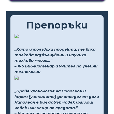
Препоръки
„Като използваха продукта, те бяха
толкова развълнувани и научиха
толкова много...“
– K-5 Библиотекар и учител по учебни
технологии
„Правя хронология на Наполеон и
карам [учениците] да определят дали
Наполеон е бил добър човек или лош
човек или нещо по средата.”
– Учител по история и специално