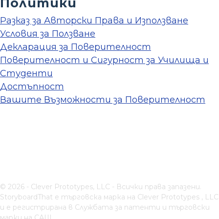
Политики
Разказ за Авторски Права и Използване
Условия за Ползване
Декларация за Поверителност
Поверителност и Сигурност за Училища и
Студенти
Достъпност
Вашите Възможности за Поверителност
© 2026 - Clever Prototypes, LLC - Всички права запазени.
StoryboardThat е търговска марка на
Clever Prototypes , LLC
и е регистрирана в Службата за патенти и търговски
марки на САЩ