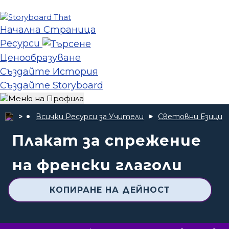
Начална Страница
Ресурси
Ценообразуване
Създайте История
Създайте Storyboard
Всички Ресурси за Учители
Световни Езици
Плакат за спрежение
на френски глаголи
КОПИРАНЕ НА ДЕЙНОСТ