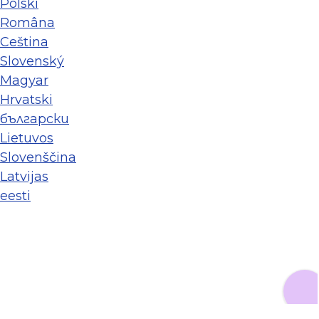
Polski
Româna
Ceština
Slovenský
Magyar
Hrvatski
български
Lietuvos
Slovenščina
Latvijas
eesti