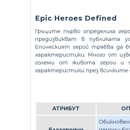
Epic Heroes Defined
Гръците първо определиха гер
предизвикват в публиката ус
Епическият герой трябва да б
характеристики. Много от из
големи от живота герои и т
характеристики през всичките 
АТРИБУТ
ОП
Обикновено
Благородно
демони-бог