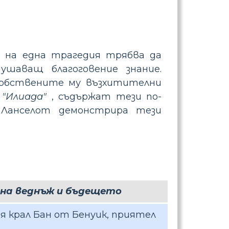
ои на една трагедия трябва да
ушаващ благоговение знание.
 собствените му възхитителни
и
"Илиада"
, съдържат тези по-
 Ланселот демонстрира тези
 на веднъж и бъдещето
я крал Бан от Бенуик, приятел