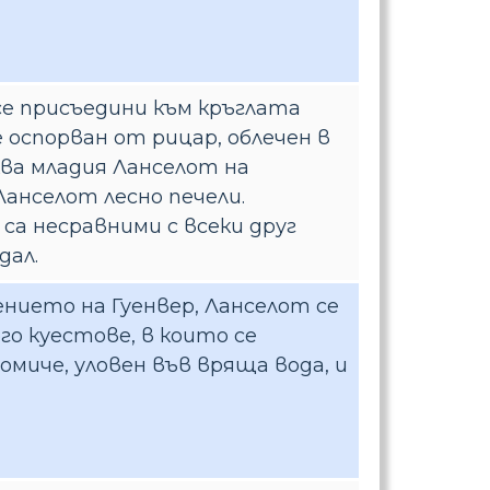
 се присъедини към кръглата
 оспорван от рицар, облечен в
ква младия Ланселот на
Ланселот лесно печели.
са несравними с всеки друг
дал.
ението на Гуенвер, Ланселот се
го куестове, в които се
момиче, уловен във вряща вода, и