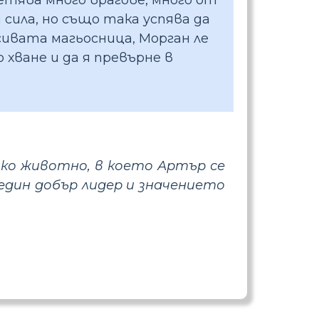
сила, но също така успява да
сивата магьосница, Морган ле
 хване и да я превърне в
ко животно, в което Артър се
един добър лидер и значението