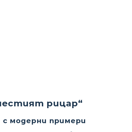
очестият рицар“
й с модерни примери