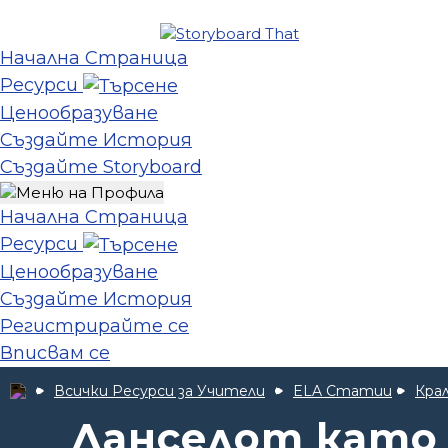
Начална Страница
Ресурси
Ценообразуване
Създайте История
Създайте Storyboard
Начална Страница
Ресурси
Ценообразуване
Създайте История
Регистрирайте се
Вписвам се
Всички Ресурси за Учители
ELA Статии
Кра
Ланселот като 