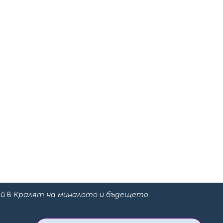
ой в
Кралят на миналото и бъдещето