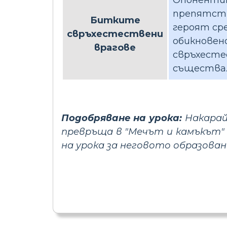
препятст
Битките
героят ср
свръхестествени
обикновен
врагове
свръхест
същества
Подобряване на урока:
Накарай
превръща в "Мечът и камъкът" 
на урока за неговото образован