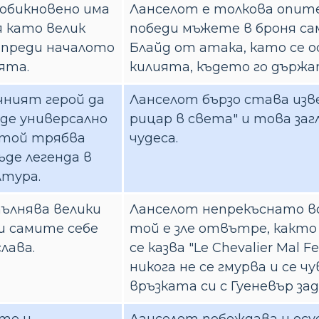
 обикновено има
Ланселот е толкова опите
 като велик
победи мъжете в броня сам
и преди началото
Блайд от атака, като се 
ята.
килията, където го държа
чният герой да
Ланселот бързо става из
ъде универсално
рицар в света" и това заг
 той трябва
чудеса.
ъде легенда в
лтура.
пълнява велики
Ланселот непрекъснато вод
и самите себе
той е зле отвътре, както
слава.
се казва "Le Chevalier Mal Fe
никога не се гмурва и се 
връзката си с Гуеневър за
те и
Ланселот побеждава и осу