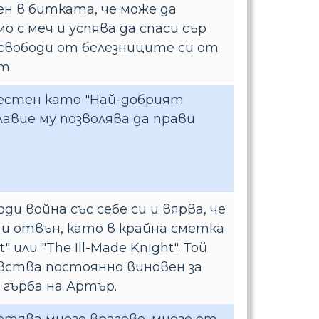
н в битката, че може да
о с меч и успява да спаси сър
освободи от белезниците си от
т.
вестен като "Най-добрият
лавие му позволява да прави
и война със себе си и вярва, че
 и отвън, като в крайна сметка
t" или "The Ill-Made Knight". Той
чувства постоянно виновен за
д гърба на Артър.
етява много врагове, много от