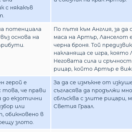
к с някакъв
т.
а потенциала
По пътя към Англия, за да
 въз основа на
маса на Артър, Ланселот е
рибути.
черна броня. Той предизви
накланяща се игра, която 
Неговата сила и сръчност 
рицар, който Артър е виж
н герой е
За да се измъкне от изкуш
 това, че прави
съгласява да продължи мно
 до екзотични
сблъсква с злите рицари, 
збор или
Светия Граал.
, обикновено в
рещу злото.