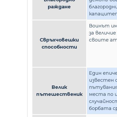
раждане
благородни
капаците
Воинът им
за величие
Свръхчовешки
своите ат
способности
Един епиче
известен с
Велик
пътувания
пътешественик
места по и
случайност
борбата с