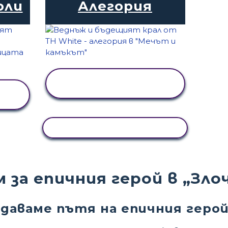
оли
Алегория
ПРЕГЛЕД НА
ДЕЙНОСТТА
КОПИРАНЕ НА ДЕЙНОСТ
м за епичния герой в „Зл
одаваме пътя на епичния геро