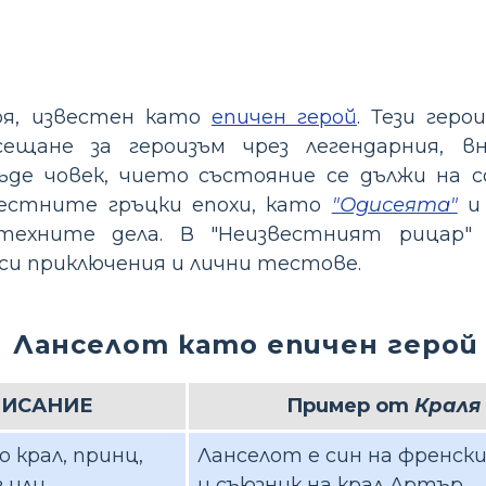
оя, известен като
епичен герой
. Тези гер
ещане за героизъм чрез легендарния, вн
ъде човек, чието състояние се дължи на
вестните гръцки епохи, като
"Одисеята"
ехните дела. В "Неизвестният рицар"
си приключения и лични тестове.
Ланселот като епичен герой
ИСАНИЕ
Пример от
Краля
 крал, принц,
Ланселот е син на френски
 или
и съюзник на крал Артър.