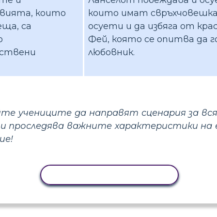
вията, които
които имат свръхчовешка 
еща, са
осуети и да избяга от кра
о
Фей, която се опитва да го
ествени
любовник.
.
те учениците да направят сценария за вся
и проследява важните характеристики на 
ие!
КОПИРАНЕ НА ДЕЙНОСТ