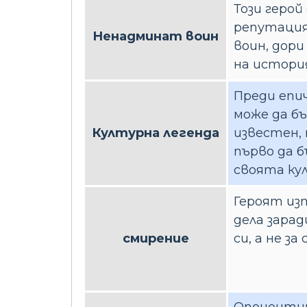
Този герой
репутация
Ненадминат воин
воин, дор
на истори
Преди епи
може да б
Културна легенда
известен,
първо да б
своята ку
Героят из
дела зарад
смирение
си, а не за 
Опоненти