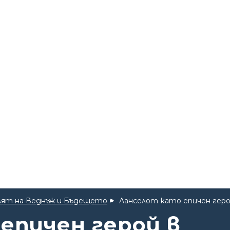
лят на Веднъж и Бъдещето
Ланселот като епичен гер
епичен герой в