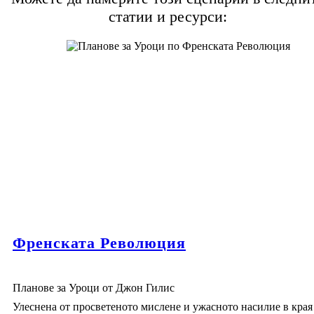
статии и ресурси:
Мария Антоанета е непопулярната австрийска съпруга на Луи
XVI. Нейните все по-нарастващи разходи за луксозни стоки й
спечелиха прякора "Мадам дефицит".
Create your own at Storyboard That
Image Attributions:
Rebull, La muerte de Marat (https://www.flickr.com/photos/25876167@N08/3710867375/) - Joaquín Martínez Rosado - Li
Versailles 2012 (https://www.flickr.com/photos/angel_malachite/8154431749/) - contemplicity - License: Attribution (ht
Френската Революция
Планове за Уроци от Джон Гилис
Улеснена от просветеното мислене и ужасното насилие в края