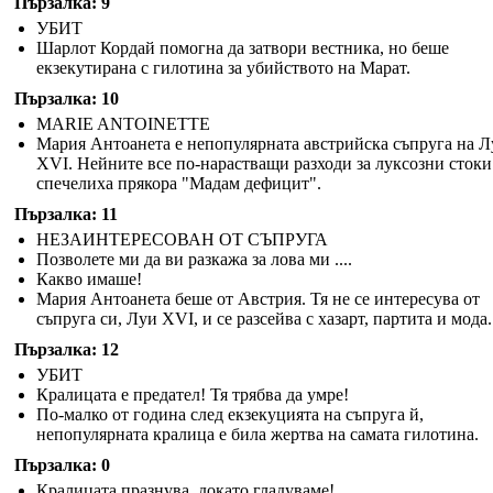
Пързалка: 9
УБИТ
Шарлот Кордай помогна да затвори вестника, но беше
екзекутирана с гилотина за убийството на Марат.
Пързалка: 10
MARIE ANTOINETTE
Мария Антоанета е непопулярната австрийска съпруга на Л
XVI. Нейните все по-нарастващи разходи за луксозни стоки
спечелиха прякора "Мадам дефицит".
Пързалка: 11
НЕЗАИНТЕРЕСОВАН ОТ СЪПРУГА
Позволете ми да ви разкажа за лова ми ....
Какво имаше!
Мария Антоанета беше от Австрия. Тя не се интересува от
съпруга си, Луи XVI, и се разсейва с хазарт, партита и мода.
Пързалка: 12
УБИТ
Кралицата е предател! Тя трябва да умре!
По-малко от година след екзекуцията на съпруга й,
непопулярната кралица е била жертва на самата гилотина.
Пързалка: 0
Кралицата празнува, докато гладуваме!