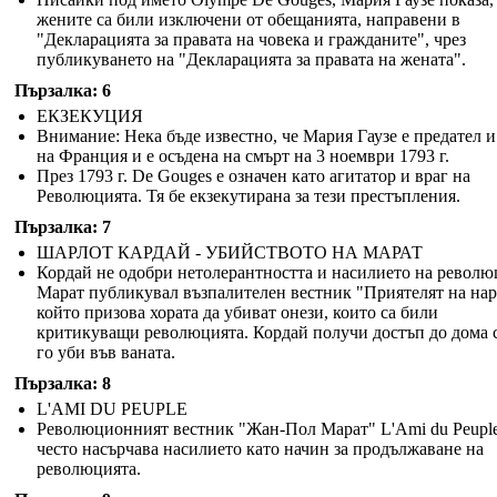
жените са били изключени от обещанията, направени в
"Декларацията за правата на човека и гражданите", чрез
публикуването на "Декларацията за правата на жената".
Пързалка: 6
ЕКЗЕКУЦИЯ
Внимание: Нека бъде известно, че Мария Гаузе е предател и
на Франция и е осъдена на смърт на 3 ноември 1793 г.
През 1793 г. De Gouges е означен като агитатор и враг на
Революцията. Тя бе екзекутирана за тези престъпления.
Пързалка: 7
ШАРЛОТ КАРДАЙ - УБИЙСТВОТО НА МАРАТ
Кордай не одобри нетолерантността и насилието на револю
Марат публикувал възпалителен вестник "Приятелят на нар
който призова хората да убиват онези, които са били
критикуващи революцията. Кордай получи достъп до дома 
го уби във ваната.
Пързалка: 8
L'AMI DU PEUPLE
Революционният вестник "Жан-Пол Марат" L'Ami du Peupl
често насърчава насилието като начин за продължаване на
революцията.