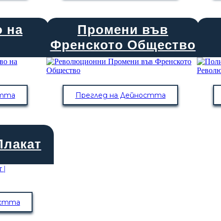
 на
Промени във
Френското Общество
стта
Преглед на Дейността
Плакат
остта