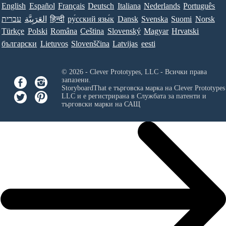
English
Español
Français
Deutsch
Italiana
Nederlands
Português
עברית
العَرَبِيَّة
हिन्दी
ру́сский язы́к
Dansk
Svenska
Suomi
Norsk
Türkçe
Polski
Româna
Ceština
Slovenský
Magyar
Hrvatski
български
Lietuvos
Slovenščina
Latvijas
eesti
© 2026 - Clever Prototypes, LLC - Всички права
запазени.
StoryboardThat е търговска марка на
Clever Prototypes
LLC
и е регистрирана в Службата за патенти и
търговски марки на САЩ