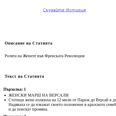
Създайте История
Описание на Статията
Ролята на Жените във Френската Революция
Текст на Статията
Пързалка: 1
ЖЕНСКИ МАРШ НА ВЕРСАЛИ
Стотици жени излязоха на 12 мили от Париж до Версай в д
Надяваха се да изкажат своето положение в кралското семе
и да поискат промяна.