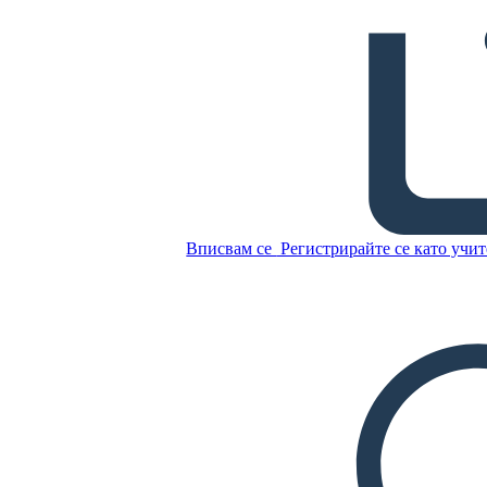
Ролята на Жените във
Френската Революция
Вписвам се
Регистрирайте се като учит
Копирайте този
Storyboard
СЪЗДАЙТЕ СЦЕНАРИЙ
Копирайте този
Storyboard
СЪЗДАЙТЕ СЦЕНАРИЙ