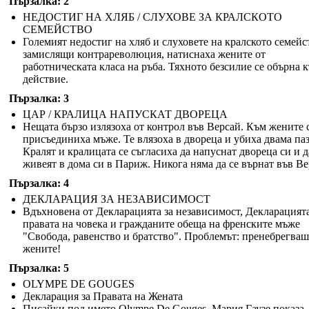
Пързалка: 2
НЕДОСТИГ НА ХЛЯБ / СЛУХОВЕ ЗА КРАЛСКОТО
СЕМЕЙСТВО
Големият недостиг на хляб и слуховете на кралското семейс
замислящи контрареволюция, натиснаха жените от
работническата класа на ръба. Тяхното безсилие се обърна 
действие.
Пързалка: 3
ЦАР / КРАЛИЦА НАПУСКАТ ДВОРЕЦА
Нещата бързо излязоха от контрол във Версай. Към жените 
присъединиха мъже. Те влязоха в двореца и убиха двама паз
Кралят и кралицата се съгласиха да напуснат двореца си и д
живеят в дома си в Париж. Никога няма да се върнат във Ве
Пързалка: 4
ДЕКЛАРАЦИЯ ЗА НЕЗАВИСИМОСТ
Вдъхновена от Декларацията за независимост, Декларацията
правата на човека и гражданите обеща на френските мъже
"Свобода, равенство и братство". Проблемът: пренебрегваш
жените!
Пързалка: 5
OLYMPE DE GOUGES
Декларация за Правата на Жената
Писайки под името Olympe De Gouges, Мария Гаузе показа,