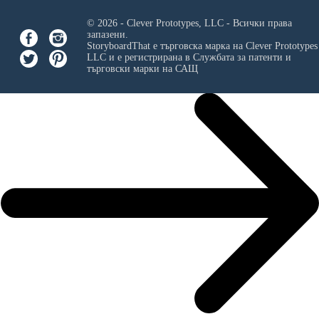
© 2026 - Clever Prototypes, LLC - Всички права
запазени.
StoryboardThat е търговска марка на
Clever Prototypes
LLC
и е регистрирана в Службата за патенти и
търговски марки на САЩ