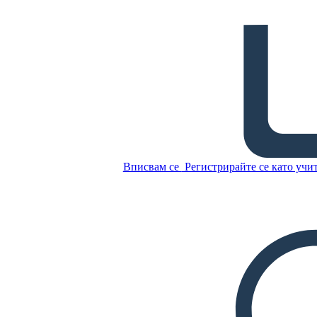
Семейство Лейсън
Копирайте този
Storyboard
СЪЗДАЙТЕ СЦЕНАРИЙ
Вписвам се
Регистрирайте се като учи
Копирайте този
Storyboard
СЪЗДАЙТЕ СЦЕНАРИЙ
ПУСКАНЕ НА СЛАЙДШОУ
ЧЕТИ МИ