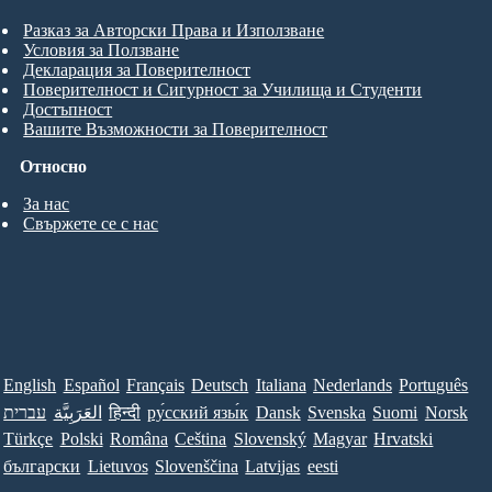
Разказ за Авторски Права и Използване
Условия за Ползване
Декларация за Поверителност
Поверителност и Сигурност за Училища и Студенти
Достъпност
Вашите Възможности за Поверителност
Относно
За нас
Свържете се с нас
English
Español
Français
Deutsch
Italiana
Nederlands
Português
עברית
العَرَبِيَّة
हिन्दी
ру́сский язы́к
Dansk
Svenska
Suomi
Norsk
Türkçe
Polski
Româna
Ceština
Slovenský
Magyar
Hrvatski
български
Lietuvos
Slovenščina
Latvijas
eesti