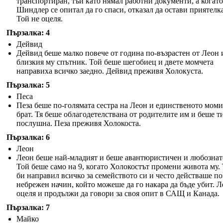
транспортиран, тъй като нямал работни документи, а когато
Шиндлер се опитал да го спаси, отказал да остави приятелка
Той не оцеля.
Пързалка: 4
Дейвид
Дейвид беше малко повече от година по-възрастен от Леон 
близкия му спътник. Той беше шегобиец и двете момчета
направиха всичко заедно. Дейвид преживя Холокуста.
Пързалка: 5
Песа
Пеза беше по-голямата сестра на Леон и единственото моми
брат. Тя беше облагодетелствана от родителите им и беше т
послушна. Пеза преживя Холокоста.
Пързалка: 6
Леон
Леон беше най-младият и беше авантюристичен и любознат
Той беше само на 9, когато Холокостът промени живота му.
би направил всичко за семейството си и често действаше по
небрежен начин, който можеше да го накара да бъде убит. 
оцеля и продължи да говори за своя опит в САЩ и Канада.
Пързалка: 7
Майко