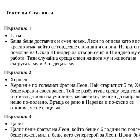
Текст на Статията
Пързалка: 1
Татко
Баща беше доставчик и смел човек. Леон го описва като вис
красив мъж, който се гордееше с външния си вид. Изпратен 
помогне на Оскар Шиндлер да отвори сейф и Шиндлер му е
работа. Тази случайна среща спаси живота му и живота на
съпругата му и 3 от децата му.
Пързалка: 2
Хершел
Хершел е по-големият брат на Леон. Най-старият от 5-те, 
беше корав и своенравен. Той се разбунтува срещу родители
и отказа да ходи на училище, заявявайки, че иска да направ
нещо по-полезно. Връща се рано в Наревка и по-късно се
открива, че не е оцелял.
Пързалка: 3
Цалиг
Цалиг беше братът на Леон, който беше с 6 години по-голям
беше нежен, мил и беше като супергерой за Леон. Цалиг би