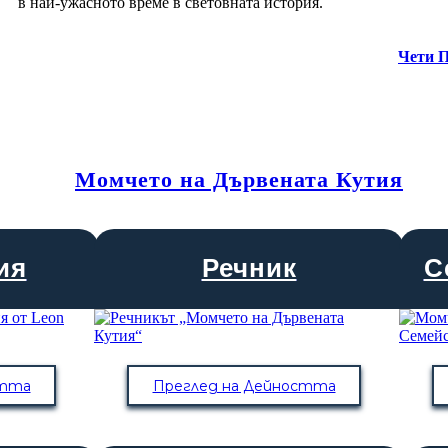
в най-ужасното време в световната история.
Чети 
Момчето на Дървената Кутия
ия
Речник
С
стта
Преглед на Дейността