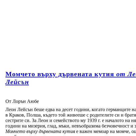
Момчето върху дървената кутия
от Ле
Лейсън
От Лорън Аюбе
Леон Лейсън беше едва на десет години, когато германците н
в Краков, Полша, където той живееше с родителите си и братя
сестрите си. За Леон и семейството му 1939 г. е началото на н
години на мизерия, глад, мъки, невъобразима безчовечност и з
Момчето върху дървената кутия
е важен мемоар на момче, о