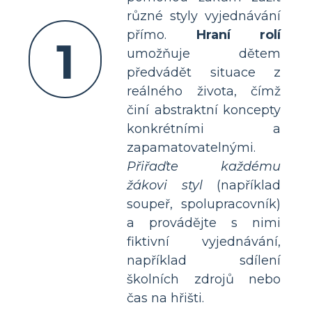
různé styly vyjednávání
přímo.
Hraní rolí
1
umožňuje dětem
předvádět situace z
reálného života, čímž
činí abstraktní koncepty
konkrétními a
zapamatovatelnými.
Přiřaďte každému
žákovi styl
(například
soupeř, spolupracovník)
a provádějte s nimi
fiktivní vyjednávání,
například sdílení
školních zdrojů nebo
čas na hřišti.