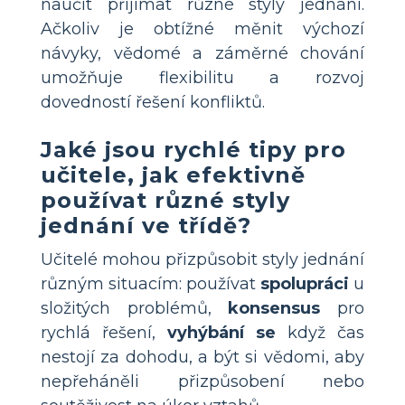
naučit přijímat různé styly jednání.
Ačkoliv je obtížné měnit výchozí
návyky, vědomé a záměrné chování
umožňuje flexibilitu a rozvoj
dovedností řešení konfliktů.
Jaké jsou rychlé tipy pro
učitele, jak efektivně
používat různé styly
jednání ve třídě?
Učitelé mohou přizpůsobit styly jednání
různým situacím: používat
spolupráci
u
složitých problémů,
konsensus
pro
rychlá řešení,
vyhýbání se
když čas
nestojí za dohodu, a být si vědomi, aby
nepřeháněli přizpůsobení nebo