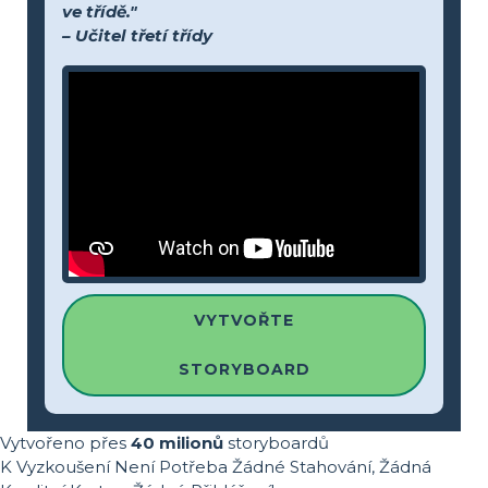
ve třídě."
– Učitel třetí třídy
VYTVOŘTE
STORYBOARD
Vytvořeno přes
40 milionů
storyboardů
K Vyzkoušení Není Potřeba Žádné Stahování, Žádná