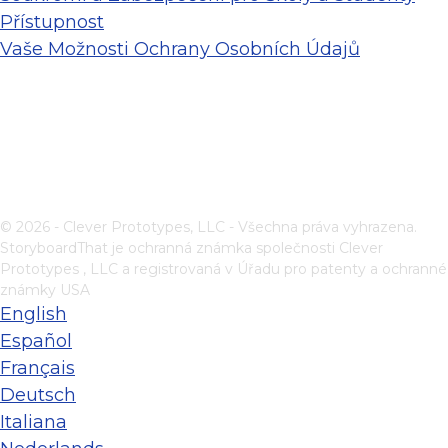
Přístupnost
Vaše Možnosti Ochrany Osobních Údajů
© 2026 - Clever Prototypes, LLC - Všechna práva vyhrazena.
StoryboardThat je ochranná známka společnosti
Clever
Prototypes , LLC
a registrovaná v Úřadu pro patenty a ochranné
známky USA
English
Español
Français
Deutsch
Italiana