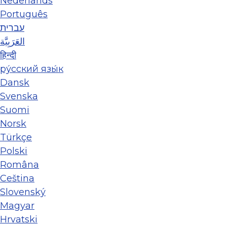
Nederlands
Português
עברית
العَرَبِيَّة
हिन्दी
ру́сский язы́к
Dansk
Svenska
Suomi
Norsk
Türkçe
Polski
Româna
Ceština
Slovenský
Magyar
Hrvatski