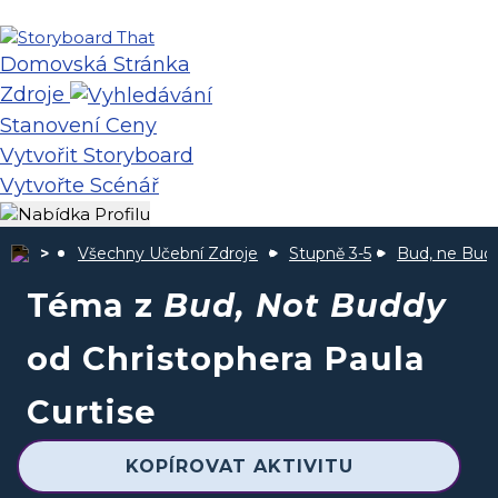
Domovská Stránka
Zdroje
Stanovení Ceny
Vytvořit Storyboard
Vytvořte Scénář
Všechny Učební Zdroje
Stupně 3-5
Bud, ne Bud
Téma z
Bud, Not Buddy
od Christophera Paula
Curtise
KOPÍROVAT AKTIVITU