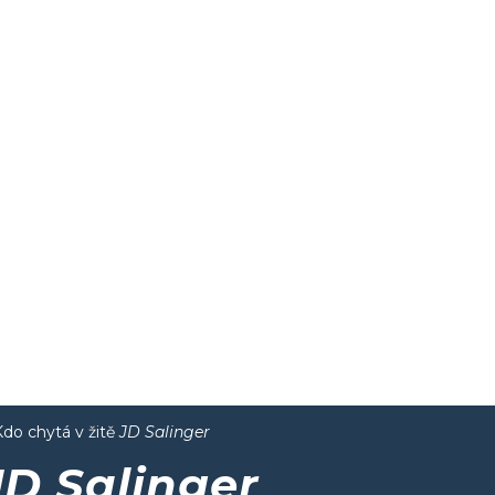
Kdo chytá v žitě
JD Salinger
JD Salinger