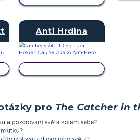
kt
Anti Hrdina
ZOBRAZIT AKTIVITU
 otázky pro
The Catcher in 
ivu a pozorování světa kolem sebe?
 smutku?
může izolovat od okolního světa?