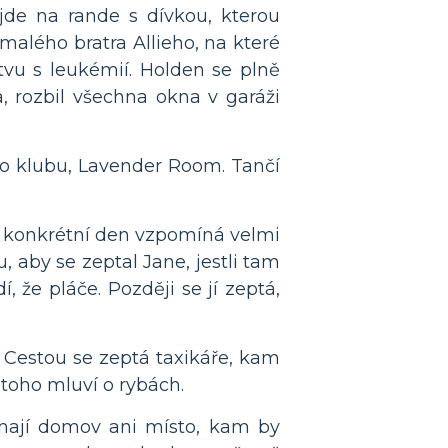
jde na rande s dívkou, kterou
malého bratra Allieho, na které
itvu s leukémií. Holden se plně
, rozbil všechna okna v garáži
ho klubu, Lavender Room. Tančí
n konkrétní den vzpomíná velmi
, aby se zeptal Jane, jestli tam
 že pláče. Později se jí zeptá,
 Cestou se zeptá taxikáře, kam
 toho mluví o rybách.
mají domov ani místo, kam by