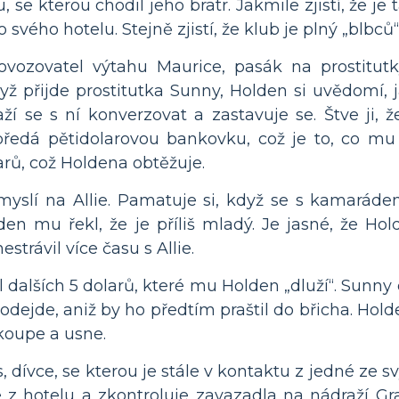
u, se kterou chodil jeho bratr. Jakmile zjistí, že j
 svého hotelu. Stejně zjistí, že klub je plný „blbců
ozovatel výtahu Maurice, pasák na prostitutky,
yž přijde prostitutka Sunny, Holden si uvědomí, 
 se s ní konverzovat a zastavuje se. Štve ji, že 
í předá pětidolarovou bankovku, což je to, co mu
arů, což Holdena obtěžuje.
myslí na Allie. Pamatuje si, když se s kamarádem
olden mu řekl, že je příliš mladý. Je jasné, že H
strávil více času s Allie.
ral dalších 5 dolarů, které mu Holden „dluží“. Su
eodejde, aniž by ho předtím praštil do břicha. Hol
ykoupe a usne.
dívce, se kterou je stále v kontaktu z jedné ze svý
z hotelu a zkontroluje zavazadla na nádraží Gran