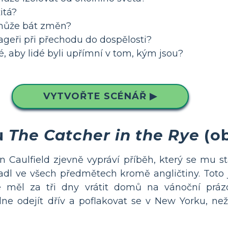
itá?
 může bát změn?
geři při přechodu do dospělosti?
té, aby lidé byli upřímní v tom, kým jsou?
VYTVOŘTE SCÉNÁŘ ▶
u
The Catcher in the Rye
(ob
 Caulfield zjevně vypráví příběh, který se mu st
l ve všech předmětech kromě angličtiny. Toto je 
e měl za tři dny vrátit domů na vánoční prá
dne odejít dřív a poflakovat se v New Yorku, ne