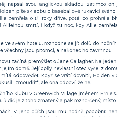
něj napsal svou anglickou skladbu, zatímco on 
 Holden píše skladbu o baseballové rukavici svého 
lie zemřela o tři roky dříve, poté, co prohrála b
lieinou smrtí, i když tu noc, kdy Allie zemřela
je ve svém hotelu, rozhodne se jít dolů do noční
, že všechny jsou pitomci, a nakonec ho zavrhnou.
novu začíná přemýšlet o Jane Gallagher. Na jede
 jejím domě. Její opilý nevlastní otec vyšel z domu
ítá odpovědět. Když se vrátí dovnitř, Holden vidí,
pokusil „zmoudřit“, ale ona odpoví, že ne.
očního klubu v Greenwich Village jménem Ernie's.
. Řidič je z toho zmatený a pak rozhořčený, místo
nách. V jeho očích jsou mu hodně podobní: ne