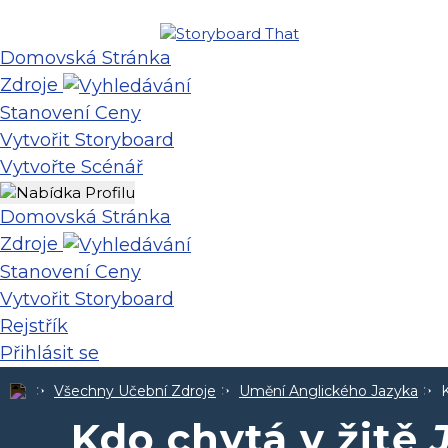
Domovská Stránka
Zdroje
Stanovení Ceny
Vytvořit Storyboard
Vytvořte Scénář
Domovská Stránka
Zdroje
Stanovení Ceny
Vytvořit Storyboard
Rejstřík
Přihlásit se
Všechny Učební Zdroje
Umění Anglického Jazyka
Kdo chytá v žitě