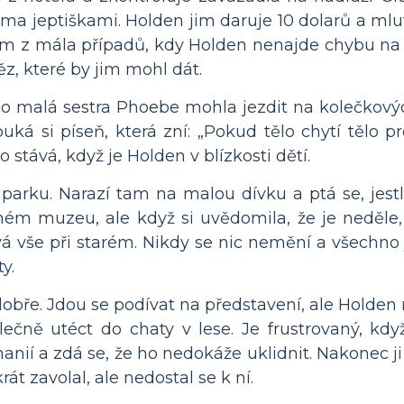
ma jeptiškami. Holden jim daruje 10 dolarů a mluv
ním z mála případů, kdy Holden nenajde chybu na 
ěz, které by jim mohl dát.
jeho malá sestra Phoebe mohla jezdit na kolečkovýc
uká si píseň, která zní: „Pokud tělo chytí tělo p
 stává, když je Holden v blízkosti dětí.
arku. Narazí tam na malou dívku a ptá se, jestl
ém muzeu, ale když si uvědomila, že je neděle,
 vše při starém. Nikdy se nic nemění a všechno je
y.
ře. Jdou se podívat na představení, ale Holden ne
lečně utéct do chaty v lese. Je frustrovaný, kdy
nií a zdá se, že ho nedokáže uklidnit. Nakonec ji 
t zavolal, ale nedostal se k ní.