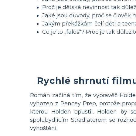
Proč je dětská nevinnost tak důlež
Jaké jsou důvody, proč se člověk
Jakým překážkám čelí děti a teena
Co je to „faloš“? Proč je tak důleži
Rychlé shrnutí film
Román začíná tím, že vypravěč Holden
vyhozen z Pencey Prep, protože propad
kterou Holden opustil. Holden by s
spolubydlícím Stradlaterem se rozho
vyhoštění.