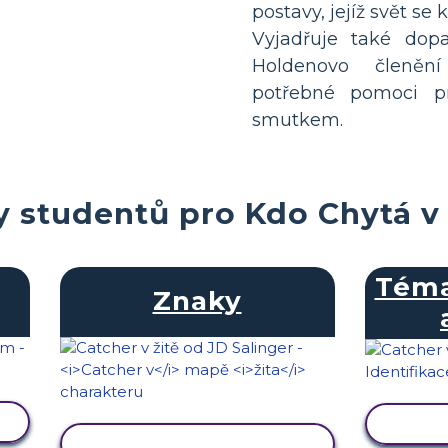
postavy, jejíž svět se 
Vyjadřuje také dop
Holdenovo členění
potřebné pomoci pr
smutkem.
y studentů pro Kdo Chytá v 
Téma
Znaky
ZOB
ZOBRAZIT AKTIVITU