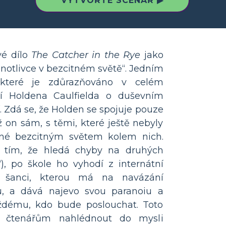
VYTVOŘTE SCÉNÁŘ ▶
vé dílo
The Catcher in the Rye
jako
notlivce v bezcitném světě“. Jedním
 které je zdůrazňováno v celém
í Holdena Caulfielda o duševním
í. Zdá se, že Holden se spojuje pouze
 on sám, s těmi, které ještě nebyly
ené bezcitným světem kolem nich.
je tím, že hledá chyby na druhých
í“), po škole ho vyhodí z internátní
u šanci, kterou má na navázání
u, a dává najevo svou paranoiu a
ždému, kdo bude poslouchat. Toto
e čtenářům nahlédnout do mysli