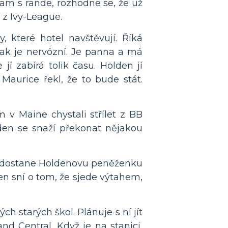
e tam s rande, rozhodne se, že už
“ z Ivy-League.
 které hotel navštěvují. Říká
jak je nervózní. Je panna a má
jí zabírá tolik času. Holden jí
 Maurice řekl, že to bude stát.
 v Maine chystali střílet z BB
olden se snaží překonat nějakou
nny dostane Holdenovu peněženku
den sní o tom, že sjede výtahem,
ch starých škol. Plánuje s ní jít
d Central. Když je na stanici,