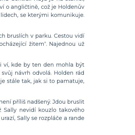
í o angličtině, což je Holdenův
lidech, se kterými komunikuje.
h bruslích v parku. Cestou vidí
rocházející žitem“. Najednou už
i ví, kde by ten den mohla být
 svůj návrh odvolá. Holden rád
 stále tak, jak si to pamatuje,
ní příliš nadšený. Jdou bruslit
ž Sally nevidí kouzlo takového
urazí, Sally se rozpláče a rande