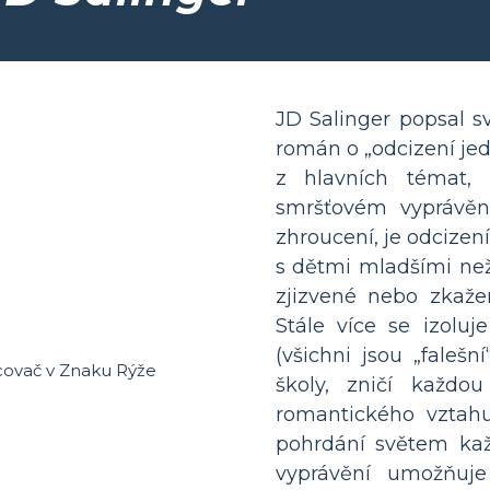
JD Salinger popsal s
román o „odcizení jed
z hlavních témat,
smršťovém vyprávěn
zhroucení, je odcizen
s dětmi mladšími než
zjizvené nebo zkaž
Stále více se izolu
(všichni jsou „falešn
školy, zničí každo
romantického vztah
pohrdání světem ka
vyprávění umožňuj