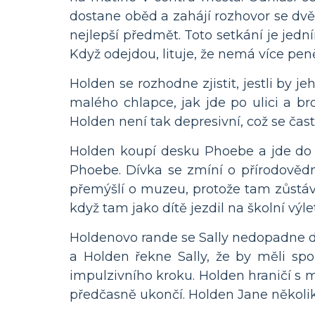
dostane oběd a zahájí rozhovor se dvě
nejlepší předmět. Toto setkání je jed
Když odejdou, lituje, že nemá více pen
Holden se rozhodne zjistit, jestli by 
malého chlapce, jak jde po ulici a bro
Holden není tak depresivní, což se často
Holden koupí desku Phoebe a jde do p
Phoebe. Dívka se zmíní o přírodovědn
přemýšlí o muzeu, protože tam zůstává
když tam jako dítě jezdil na školní výlet
Holdenovo rande se Sally nedopadne dob
a Holden řekne Sally, že by měli spo
impulzivního kroku. Holden hraničí s ma
předčasně ukončí. Holden Jane několikrá