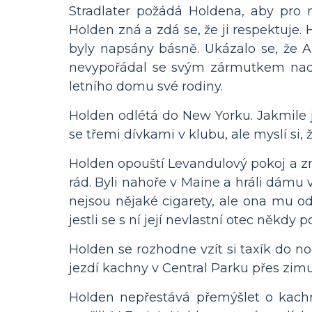
Stradlater požádá Holdena, aby pro 
Holden zná a zdá se, že ji respektuje.
byly napsány básně. Ukázalo se, že Al
nevypořádal se svým zármutkem nad Al
letního domu své rodiny.
Holden odlétá do New Yorku. Jakmile 
se třemi dívkami v klubu, ale myslí si
Holden opouští Levandulový pokoj a z
rád. Byli nahoře v Maine a hráli dámu v
nejsou nějaké cigarety, ale ona mu odm
jestli se s ní její nevlastní otec někdy 
Holden se rozhodne vzít si taxík do n
jezdí kachny v Central Parku přes zimu
Holden nepřestává přemýšlet o kach