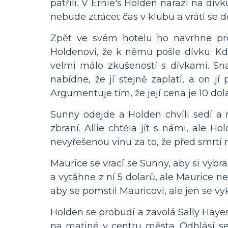
patřili. V Ernie's Holden narazí na dívk
nebude ztrácet čas v klubu a vrátí se do
Zpět ve svém hotelu ho navrhne prov
Holdenovi, že k němu pošle dívku. Kd
velmi málo zkušeností s dívkami. Snaží
nabídne, že jí stejně zaplatí, a on j
Argumentuje tím, že její cena je 10 dol
Sunny odejde a Holden chvíli sedí a 
zbraní. Allie chtěla jít s námi, ale H
nevyřešenou vinu za to, že před smrtí ne
Maurice se vrací se Sunny, aby si vyb
a vytáhne z ní 5 dolarů, ale Maurice n
aby se pomstil Mauricovi, ale jen se v
Holden se probudí a zavolá Sally Hayes, 
na matiné v centru města. Odhlásí se 