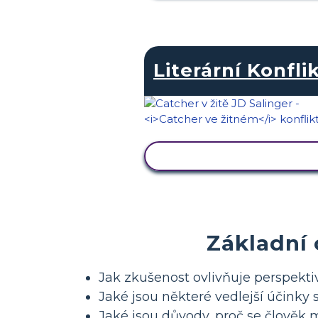
Literární Konfli
ZOBRAZIT AKTIVITU
Základní
Jak zkušenost ovlivňuje perspekt
Jaké jsou některé vedlejší účinky
Jaké jsou důvody, proč se člověk 