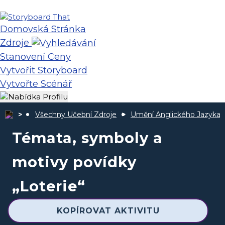
Domovská Stránka
Zdroje
Stanovení Ceny
Vytvořit Storyboard
Vytvořte Scénář
Všechny Učební Zdroje
Umění Anglického Jazyka
Témata, symboly a
motivy povídky
„Loterie“
KOPÍROVAT AKTIVITU