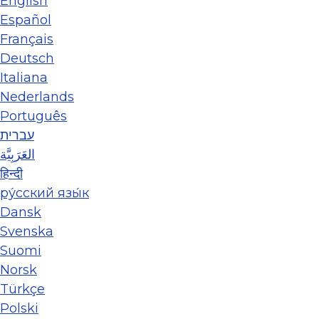
English
Español
Français
Deutsch
Italiana
Nederlands
Português
עברית
العَرَبِيَّة
हिन्दी
ру́сский язы́к
Dansk
Svenska
Suomi
Norsk
Türkçe
Polski