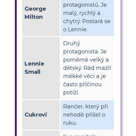
protagonistů. Je
George
malý, rychlý a
Milton
chytrý. Postará se
o Lennie.
Druhý
protagonista. Je
poměrně velký a
Lennie
dětský. Rád mazlí
Small
měkké věci a je
často příčinou
potíží.
Rančer, který při
Cukroví
nehodě přišel o
ruku.