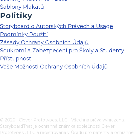
Šablony Plakátů
Politiky
Storyboard o Autorských Právech a Usage
Podmínky Použití
Zásady Ochrany Osobních Údajů
Soukromí a Zabezpečení pro Školy a Studenty
Přístupnost
Vaše Možnosti Ochrany Osobních Údajů
© 2026 - Clever Prototypes, LLC - Všechna práva vyhrazena.
StoryboardThat je ochranná známka společnosti
Clever
Prototypes , LLC
a registrovaná v Úřadu pro patenty a ochranné