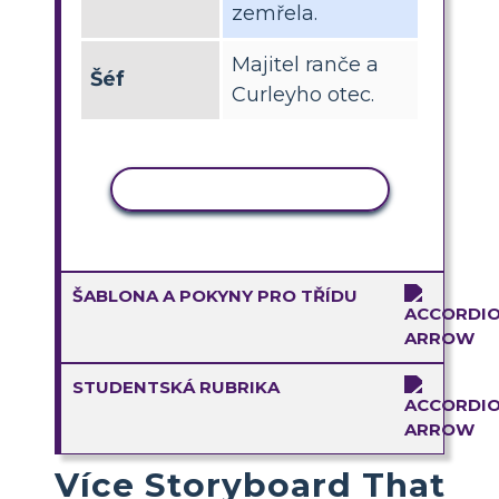
zemřela.
Majitel ranče a
Šéf
Curleyho otec.
KOPÍROVAT AKTIVITU
ŠABLONA A POKYNY PRO TŘÍDU
STUDENTSKÁ RUBRIKA
Více Storyboard That