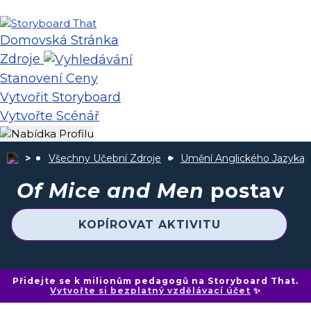
Domovská Stránka
Zdroje
Stanovení Ceny
Vytvořit Storyboard
Vytvořte Scénář
Všechny Učební Zdroje
Umění Anglického Jazyka
Of Mice and Men
postav
KOPÍROVAT AKTIVITU
Přidejte se k milionům pedagogů na Storyboard That.
Vytvořte si bezplatný vzdělávací účet
✨