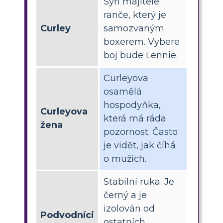
Syn majitele
ranče, který je
Curley
samozvaným
boxerem. Vybere
boj bude Lennie.
Curleyova
osamělá
hospodyňka,
Curleyova
která má ráda
žena
pozornost. Často
je vidět, jak číhá
o mužích.
Stabilní ruka. Je
černý a je
izolován od
Podvodníci
ostatních