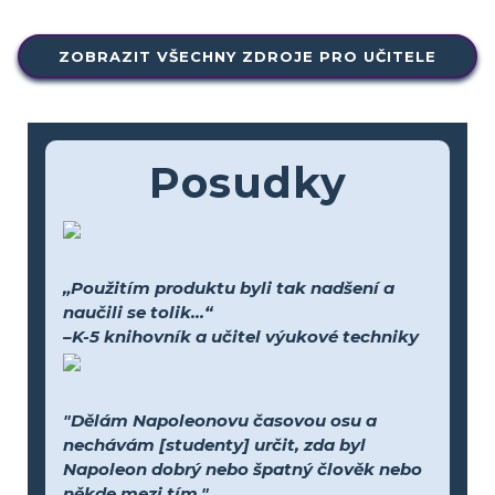
ZOBRAZIT VŠECHNY ZDROJE PRO UČITELE
Posudky
„Použitím produktu byli tak nadšení a
naučili se tolik...“
–K-5 knihovník a učitel výukové techniky
"Dělám Napoleonovu časovou osu a
nechávám [studenty] určit, zda byl
Napoleon dobrý nebo špatný člověk nebo
někde mezi tím."