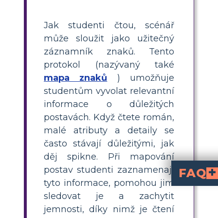
Jak studenti čtou, scénář
může sloužit jako užitečný
záznamník znaků. Tento
protokol (nazývaný také
mapa znaků
) umožňuje
studentům vyvolat relevantní
informace o důležitých
postavách. Když čtete román,
malé atributy a detaily se
často stávají důležitými, jak
děj spikne. Při mapování
postav studenti zaznamenají
FAQ
tyto informace, pomohou jim
Kdo jsou hlavní postavy přítomné v příběh
Hlavními postavami příběhu jsou dva cestující ranče během Velké hospodářské krize, George Milton a Lenni
Jak spolu Lennie a Geo
Lennie a George mají hluboké a složité pouto. O Lennieho, kte
Jak Georgeův sen přidává na zápletce příběh
Lepší budoucnost a naději představuje Georgeův cíl ​​vlastnit pozemek. Připomíná protagonistům tvrdou realitu jeji
sledovat je a zachytit
jemnosti, díky nimž je čtení