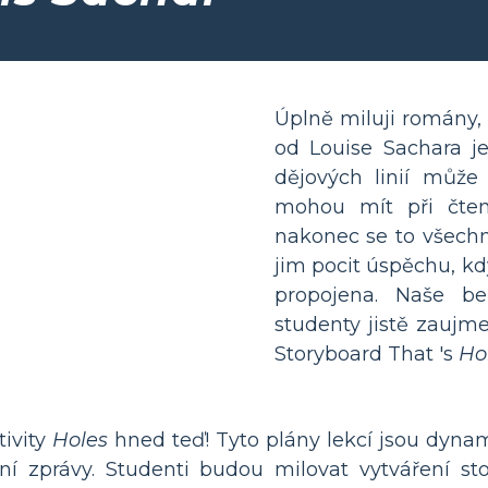
Úplně miluji romány, 
od Louise Sachara j
dějových linií může
mohou mít při čten
nakonec se to všechn
jim pocit úspěchu, kd
propojena. Naše be
studenty jistě zaujme
Storyboard That 's
Ho
ivity
Holes
hned teď! Tyto plány lekcí jsou dyna
 zprávy. Studenti budou milovat vytváření stor