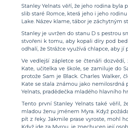
Stanley Yelnats věří, že jeho rodina byla
slib staré Romce, která jeho i jeho rodi
Lake. Název klame, tábor je záchytným s
Stanley je uvržen do stanu D s pestrou s
stvořeni k tomu, aby kopali díry pod bed
odhalí, že Strážce využívá chlapce, aby jí
Ve vedlejší zápletce se čtenáři dozvědí,
Kate, učitelka ve škole, se zamiluje do Sa
protože Sam je Black. Charles Walker, čl
Kate se stala známou jako nemilosrdná 
Yelnats, pradědečka mladého hlavního hr
Tento první Stanley Yelnats také věřil, ž
mladou ženu jménem Myra. Když požádal 
pít z řeky. Jakmile prase vyroste, mohl h
Když jde za Myrou, je znechucen její oso