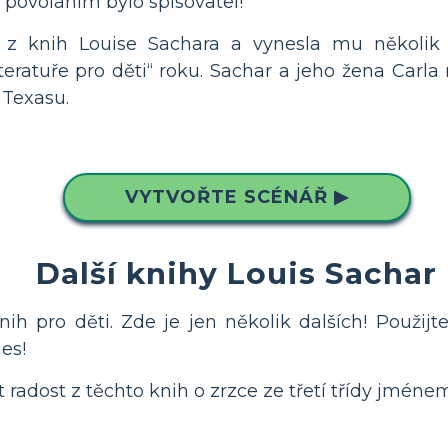
 povoláním bylo spisovatel!
í z knih Louise Sachara a vynesla mu několik
teratuře pro děti“ roku. Sachar a jeho žena Carl
 Texasu.
VYTVOŘTE SCÉNÁŘ ▶
Další knihy Louis Sachar
h pro děti. Zde je jen několik dalších! Použijt
es!
 radost z těchto knih o zrzce ze třetí třídy jmén