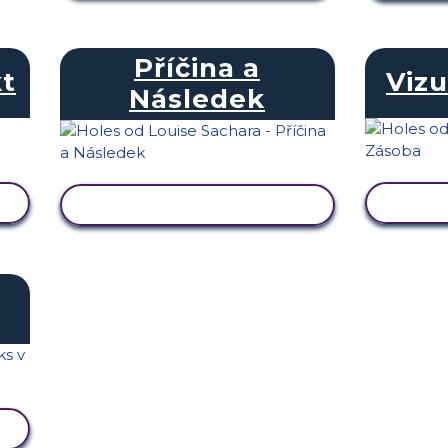
Příčina a
kt
Vizu
Následek
ZOB
ZOBRAZIT AKTIVITU