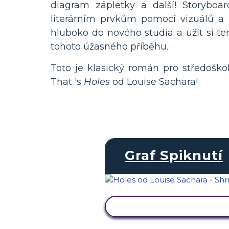
diagram zápletky a další! Storybo
literárním prvkům pomocí vizuálů a
hluboko do nového studia a užít si te
tohoto úžasného příběhu.
Toto je klasický román pro středoško
That 's
Holes
od Louise Sachara!
Graf Spiknutí
ZOBRAZIT AKTIVITU