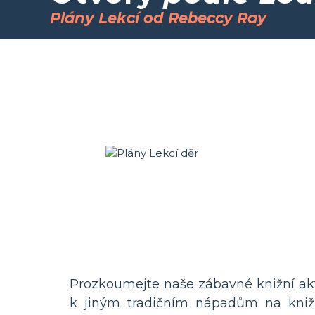
Plány Lekcí od Rebeccy Ray
Prozkoumejte naše zábavné knižní akt
k jiným tradičním nápadům na knižní