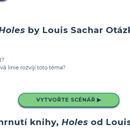
Holes
by Louis Sachar Otáz
t?
á linie rozvíjí toto téma?
VYTVOŘTE SCÉNÁŘ ▶
hrnutí knihy,
Holes
od Loui