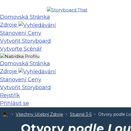
Domovská Stránka
Zdroje
Stanovení Ceny
Vytvořit Storyboard
Vytvořte Scénář
Domovská Stránka
Zdroje
Stanovení Ceny
Vytvořit Storyboard
Rejstřík
Přihlásit se
Všechny Učební Zdroje
Stupně 3-5
Otvory
podle Lo
Otvory
podle Lou