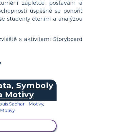
zumění zápletce, postavám a
schopností úspěšně se ponořit
e studenty čtením a analýzou
vláště s aktivitami Storyboard
y
ta, Symboly
a Motivy
RAZIT AKTIVITU