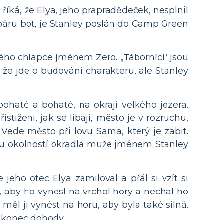
říká, že Elya, jeho prapradědeček, nesplnil
 páru bot, je Stanley poslán do Camp Green
hého chlapce jménem Zero. „Táborníci“ jsou
 že jde o budování charakteru, ale Stanley
bohaté a bohaté, na okraji velkého jezera.
stiženi, jak se líbají, město je v rozruchu,
 Vede město při lovu Sama, který je zabit.
ou okolností okradla muže jménem Stanley
 jeho otec Elya zamiloval a přál si vzít si
aby ho vynesl na vrchol hory a nechal ho
měl ji vynést na horu, aby byla také silná.
j konec dohody.