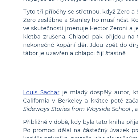
Tyto tři příběhy se střetnou, když Zero a 
Zero zeslábne a Stanley ho musí nést. Kd
ve skutečnosti jmenuje Hector Zeroni a 
kletba zrušena. Chlapci pak přijdou na
nekonečné kopání děr. Jdou zpět do díry
tábor je uzavřen a chlapci žijí šťastně.
Louis Sachar
je mladý dospělý autor, kt
California v Berkeley a krátce poté zač
Sideways Stories from Wayside School
, 
Přibližně v době, kdy byla tato kniha přij
Po promoci dělal na částečný úvazek prá