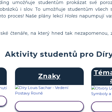
arding umožňuje studentům prokázat své poro
 obrázků i slov. To umožňuje studentům všech 
nto proces! Naše plány lekcí
Holes
napumpují vaš
lské čtenáře, na který hned tak nezapomenou, z
Aktivity studentů pro Dír
Téma
Znaky
ZOBRAZIT AKTIVITU
ZOB