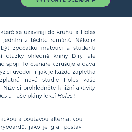
VYTVOŘTE SCÉNÁŘ ▶
které se uzavírají do kruhu, a Holes
e jedním z těchto románů. Několik
 být zpočátku matoucí a studenti
í otázky ohledně knihy Díry, ale
o spojí. To čtenáře vzrušuje a dává
yž si uvědomí, jak je každá zápletka
zplatná nová studie Holes vaše
. Níže si prohlédněte knižní aktivity
les
a naše plány lekcí
Holes
!
mickou a poutavou alternativou
yboardů, jako je graf postav,