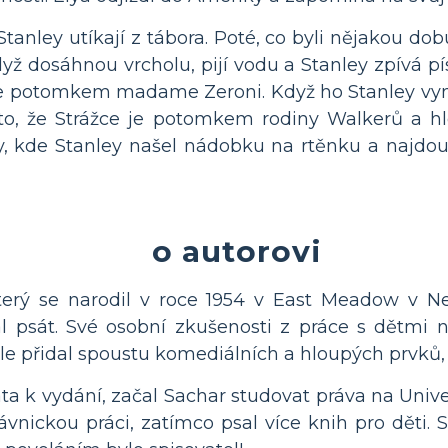
Stanley utíkají z tábora. Poté, co byli nějakou dobu
yž dosáhnou vrcholu, pijí vodu a Stanley zpívá pís
je potomkem madame Zeroni. Když ho Stanley vyne
 to, že Strážce je potomkem rodiny Walkerů a h
, kde Stanley našel nádobku na rtěnku a najdou
o autorovi
erý se narodil v roce 1954 v East Meadow v Ne
al psát. Své osobní zkušenosti z práce s dětmi n
ale přidal spoustu komediálních a hloupých prvků, 
ata k vydání, začal Sachar studovat práva na Univer
vnickou práci, zatímco psal více knih pro děti. 