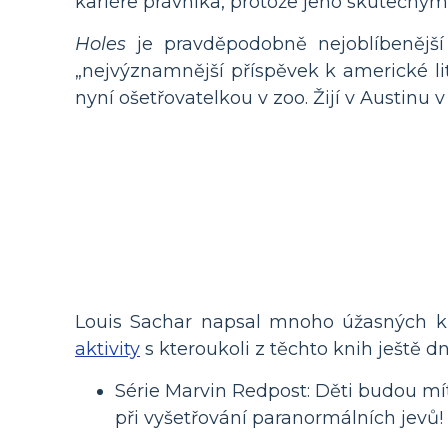
kariéře právníka, protože jeho skutečným
Holes
je pravděpodobně nejoblíbenějš
„nejvýznamnější příspěvek k americké li
nyní ošetřovatelkou v zoo. Žijí v Austinu v
Louis Sachar napsal mnoho úžasných kni
aktivity
s kteroukoli z těchto knih ještě dn
Série Marvin Redpost: Děti budou mít
při vyšetřování paranormálních jevů!