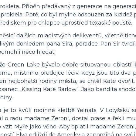
 prokleta. Příběh předávaný z generace na generaci 
nu proklela. Poté, co byl mylně odsouzen za krádež
třediskem pro chlapce uprostřed texaské pouště.
měsicí dalších mladistvých delikventů, včetně tic
livým dohledem pana Sira, poradce. Pan Sir tvrdí,
 pomohli něco hledat.
 že Green Lake bývalo dobře situovanou oblastí; 
ma, místního prodejce léčiv. Když jsou tito dva při
en nejbohatší rodiny města, se chtěl Kate dvořit.
psanec „Kissing Kate Barlow“. Jako bandita shod
diny.
e je to kvůli rodinné kletbě Yelnats. V Lotyšsku se
o radu madame Zeroni, dostal prase a řekli mu, 
o vzít Myře jako věno. Aby oplatil madame Zeroni, 
bností. Elya odjíždí do Ameriky a zapomíná na svů