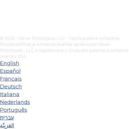
© 2026 - Clever Prototypes, LLC - Všechna práva vyhrazena.
StoryboardThat je ochranná známka společnosti
Clever
Prototypes , LLC
a registrovaná v Úřadu pro patenty a ochranné
známky USA
English
Español
Français
Deutsch
Italiana
Nederlands
Português
עברית
العَرَبِيَّة