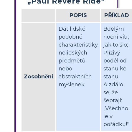
„Paul Revere Ride“
POPIS
PŘÍKLAD
Dát lidské
Bdělým
podobné
noční vítr,
charakteristiky
jak to šlo;
nelidských
Plíživý
předmětů
podél od
nebo
stanu ke
Zosobnění
abstraktních
stanu,
myšlenek
A zdálo
se, že
šeptají:
„Všechno
je v
pořádku!“