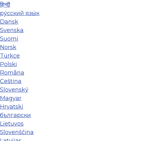
हिन्दी
ру́сский язы́к
Dansk
Svenska
Suomi
Norsk
Türkçe
Polski
Româna
Ceština
Slovenský
Magyar
Hrvatski
български
Lietuvos
Slovenščina
Latvijas