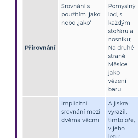
Srovnání s
Pomyslný
použitím ‚jako‘
loď, s
nebo ‚jako‘
každým
stožáru a
nosníku;
Přirovnání
Na druhé
straně
Měsíce
jako
vězení
baru
Implicitní
A jiskra
srovnání mezi
vyrazil,
dvěma věcmi
tímto oře,
v jeho
letu;