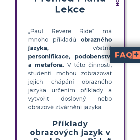
Lekce
„Paul Revere Ride“ má
mnoho příkladů
obrazného
jazyka,
včetně
FAQ
personifikace, podobenství
a
metafora.
V této činnosti,
Jaké jsou některé 
("přes měsíc
("zapálil zemi svým teplem"). Tat
Jak mohou studenti 
Studenti mohou najít obrazný jazyk hledáním srovnání, popisů, které
Jaká je jednoduchá aktivita ve třídě pro výuku obrazného jazyka s "Jízdou Paula 
Přiřaďte studentům vytvoření storyboardu s tře
Proč je obrazný jazyk důležitý v "Jízdě Paula Rev
Obrazný jazyk přidává živé obraznosti a emoce, čímž činí báseň poutavější a zapamatovatelnější. P
Jaký je rozdíl m
používá slova jak
je přímé srovnání bez těchto slov ("zapálil zemi svý
studenti mohou zobrazovat
jejich chápání obrazného
jazyka určením příklady a
vytvořit doslovný nebo
obrazové ztvárnění jazyka.
Příklady
obrazových jazyk v