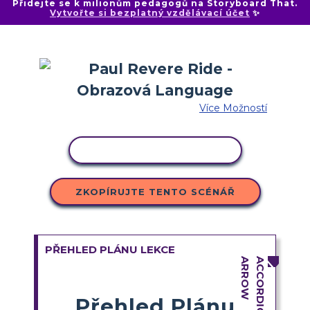
Přidejte se k milionům pedagogů na Storyboard That.
Vytvořte si bezplatný vzdělávací účet
✨
Více Možností
KOPÍROVAT AKTIVITU
ZKOPÍRUJTE TENTO SCÉNÁŘ
PŘEHLED PLÁNU LEKCE
Přehled Plánu