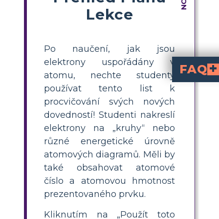
Lekce
Po naučení, jak jsou
elektrony uspořádány v
FAQ
atomu, nechte studenty
Co je pracovní list s uspořádáním 
je vzdělávací pomůcka, kde studenti procvičují umístění elektronů na s
Jak mohu použív
pracovní list s uspořádáním elekt
jako praktickou aktivitu pro posílení pochopení atomové struk
Jaké jsou kroky, ab
Studenti by měli začít úkolem, přidat správný počet protonů, neutronů a elekt
Proč je důležité, ab
pomáhá studentům středních škol pochopit klíčové chemické koncepty, jako jsou vlastnosti prvků, vazby a periodická tabulka. To vytváří základní dovednosti pro pokročilé vědecké kurzy a reálné aplikace.
Mohu upravit prac
pracovní list úpravou prvků, při
používat tento list k
procvičování svých nových
dovedností! Studenti nakreslí
elektrony na „kruhy“ nebo
různé energetické úrovně
atomových diagramů. Měli by
také obsahovat atomové
číslo a atomovou hmotnost
prezentovaného prvku.
Kliknutím na „Použít toto