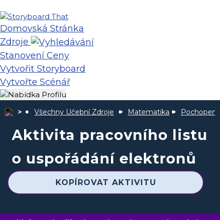
Domovská Stránka
Zdroje
Stanovení Ceny
Vytvořit Storyboard
Vytvořte Scénář
Všechny Učební Zdroje
Matematika
Pochopení 
Aktivita pracovního listu
o uspořádání elektronů
KOPÍROVAT AKTIVITU