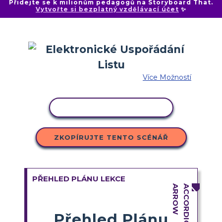
Přidejte se k milionům pedagogů na Storyboard That.
Vytvořte si bezplatný vzdělávací účet
✨
Více Možností
KOPÍROVAT AKTIVITU
ZKOPÍRUJTE TENTO SCÉNÁŘ
PŘEHLED PLÁNU LEKCE
Přehled Plánu