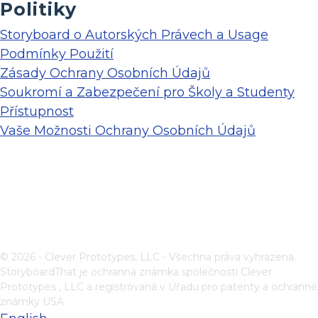
Politiky
Storyboard o Autorských Právech a Usage
Podmínky Použití
Zásady Ochrany Osobních Údajů
Soukromí a Zabezpečení pro Školy a Studenty
Přístupnost
Vaše Možnosti Ochrany Osobních Údajů
© 2026 - Clever Prototypes, LLC - Všechna práva vyhrazena.
StoryboardThat je ochranná známka společnosti
Clever
Prototypes , LLC
a registrovaná v Úřadu pro patenty a ochranné
známky USA