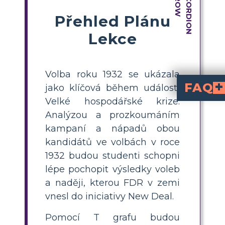
Přehled Plánu
Lekce
Volba roku 1932 se ukázala
FAQ
jako klíčová během událostí
Velké hospodářské krize.
Jak mohu naučit volb
Pro výuku voleb v roce 1932
. Pod každým porovnejte jejich zázemí, hospodářské politik
Jaké hlavní rozdíly 
preferoval omezenou
, zdůrazňující aktivní vládní programy na pomoc, zo
Jaká je dobrá aktivita do třídy pro sro
dobře funguje při srovnávání prezidentských kandidátů během ekonomických krizí. Studenti mohou uvést a porovnat politiky, iniciativy a filozofie každého kandidáta a poté diskutovat, jak jejich nápady reagovaly na výzvy země.
Jak se volby v roce 1932 srovnávaj
měly kandidáty s kontrastními reakcemi na hlav
Proč jsou volby v roce 19
představovaly zlomový bod
a rozšíření rolí vlády v ekonomice
Analýzou a prozkoumáním
kampaní a nápadů obou
kandidátů ve volbách v roce
1932 budou studenti schopni
lépe pochopit výsledky voleb
a naději, kterou FDR v zemi
vnesl do iniciativy New Deal.
Pomocí T grafu budou