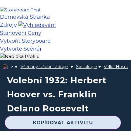
Domovská Stránka
Zdroje
Stanovení Ceny
Vytvořit Storyboard
Vytvořte Scénář
Všechny Učební Zdroje
Sociologie
Velká Hospod
Volební 1932: Herbert
Hoover vs. Franklin
Delano Roosevelt
KOPÍROVAT AKTIVITU