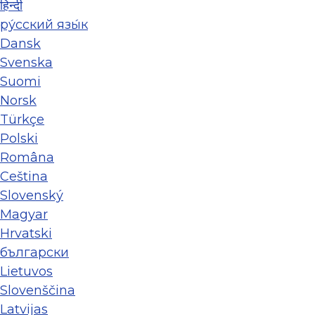
हिन्दी
ру́сский язы́к
Dansk
Svenska
Suomi
Norsk
Türkçe
Polski
Româna
Ceština
Slovenský
Magyar
Hrvatski
български
Lietuvos
Slovenščina
Latvijas