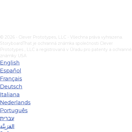
© 2026 - Clever Prototypes, LLC - Všechna práva vyhrazena.
StoryboardThat je ochranná známka společnosti
Clever
Prototypes , LLC
a registrovaná v Úřadu pro patenty a ochranné
známky USA
English
Español
Français
Deutsch
Italiana
Nederlands
Português
עברית
العَرَبِيَّة