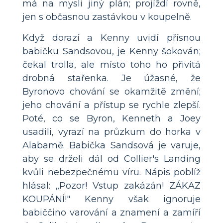
má na mysli jiný plán; projíždí rovně,
jen s občasnou zastávkou v koupelně.
Když dorazí a Kenny uvidí přísnou
babičku Sandsovou, je Kenny šokován;
čekal trolla, ale místo toho ho přivítá
drobná stařenka. Je úžasné, že
Byronovo chování se okamžitě změní;
jeho chování a přístup se rychle zlepší.
Poté, co se Byron, Kenneth a Joey
usadili, vyrazí na průzkum do horka v
Alabamě. Babička Sandsová je varuje,
aby se drželi dál od Collier's Landing
kvůli nebezpečnému víru. Nápis poblíž
hlásal: „Pozor! Vstup zakázán! ZÁKAZ
KOUPÁNÍ!" Kenny však ignoruje
babiččino varování a znamení a zamíří