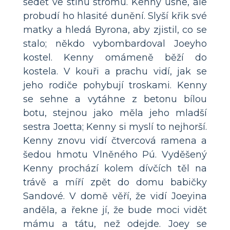
sedět ve stínu stromu. Kenny usne, ale
probudí ho hlasité dunění. Slyší křik své
matky a hledá Byrona, aby zjistil, co se
stalo; někdo vybombardoval Joeyho
kostel. Kenny omámeně běží do
kostela. V kouři a prachu vidí, jak se
jeho rodiče pohybují troskami. Kenny
se sehne a vytáhne z betonu bílou
botu, stejnou jako měla jeho mladší
sestra Joetta; Kenny si myslí to nejhorší.
Kenny znovu vidí čtvercová ramena a
šedou hmotu Vlněného Pú. Vyděšený
Kenny prochází kolem dívčích těl na
trávě a míří zpět do domu babičky
Sandové. V domě věří, že vidí Joeyina
anděla, a řekne jí, že bude moci vidět
mámu a tátu, než odejde. Joey se