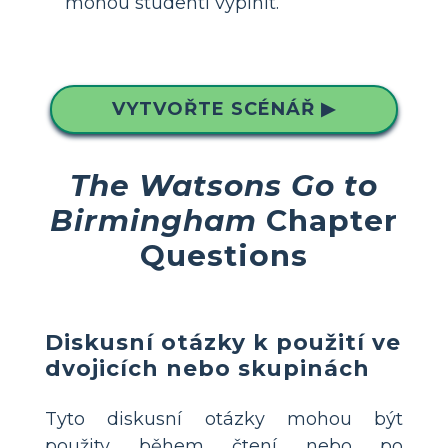
mohou studenti vyplnit.
VYTVOŘTE SCÉNÁŘ ▶
The Watsons Go to
Birmingham
Chapter
Questions
Diskusní otázky k použití ve
dvojicích nebo skupinách
Tyto diskusní otázky mohou být
použity během čtení nebo po