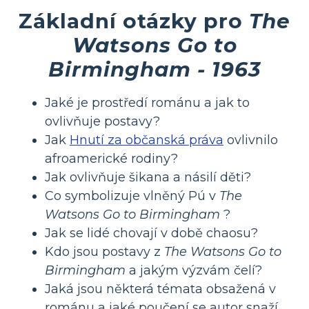
Základní otázky pro
The
Watsons Go to
Birmingham - 1963
Jaké je prostředí románu a jak to
ovlivňuje postavy?
Jak
Hnutí za občanská práva
ovlivnilo
afroamerické rodiny?
Jak ovlivňuje šikana a násilí děti?
Co symbolizuje vlněný Pú v
The
Watsons Go to Birmingham
?
Jak se lidé chovají v době chaosu?
Kdo jsou postavy z
The Watsons Go to
Birmingham
a jakým výzvám čelí?
Jaká jsou některá témata obsažená v
románu a jaké poučení se autor snaží