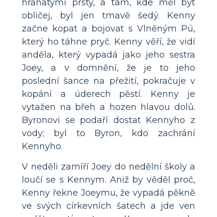
hranatými prsty, a tam, kde měl být
obličej, byl jen tmavě šedý. Kenny
začne kopat a bojovat s Vlněným Pú,
který ho táhne pryč. Kenny věří, že vidí
anděla, který vypadá jako jeho sestra
Joey, a v domnění, že je to jeho
poslední šance na přežití, pokračuje v
kopání a úderech pěstí. Kenny je
vytažen na břeh a hozen hlavou dolů.
Byronovi se podaří dostat Kennyho z
vody; byl to Byron, kdo zachrání
Kennyho.
V neděli zamíří Joey do nedělní školy a
loučí se s Kennym. Aniž by věděl proč,
Kenny řekne Joeymu, že vypadá pěkně
ve svých církevních šatech a jde ven