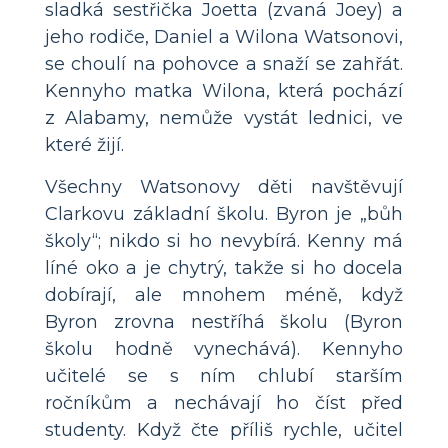
sladká sestřička Joetta (zvaná Joey) a
jeho rodiče, Daniel a Wilona Watsonovi,
se choulí na pohovce a snaží se zahřát.
Kennyho matka Wilona, která pochází
z Alabamy, nemůže vystát lednici, ve
které žijí.
Všechny Watsonovy děti navštěvují
Clarkovu základní školu. Byron je „bůh
školy“; nikdo si ho nevybírá. Kenny má
líné oko a je chytrý, takže si ho docela
dobírají, ale mnohem méně, když
Byron zrovna nestříhá školu (Byron
školu hodně vynechává). Kennyho
učitelé se s ním chlubí starším
ročníkům a nechávají ho číst před
studenty. Když čte příliš rychle, učitel