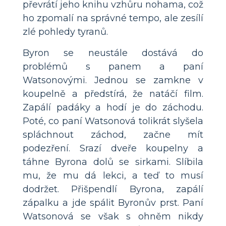
převrátí jeho knihu vzhůru nohama, což
ho zpomalí na správné tempo, ale zesílí
zlé pohledy tyranů.
Byron se neustále dostává do
problémů s panem a paní
Watsonovými. Jednou se zamkne v
koupelně a předstírá, že natáčí film.
Zapálí padáky a hodí je do záchodu.
Poté, co paní Watsonová tolikrát slyšela
spláchnout záchod, začne mít
podezření. Srazí dveře koupelny a
táhne Byrona dolů se sirkami. Slíbila
mu, že mu dá lekci, a teď to musí
dodržet. Přišpendlí Byrona, zapálí
zápalku a jde spálit Byronův prst. Paní
Watsonová se však s ohněm nikdy