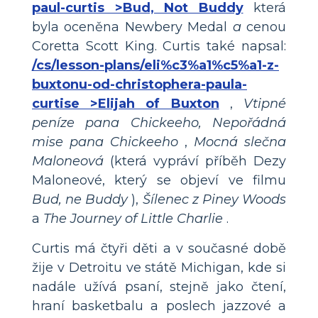
paul-curtis >Bud, Not Buddy
která
byla oceněna Newbery Medal
a
cenou
Coretta Scott King. Curtis také napsal:
/cs/lesson-plans/eli%c3%a1%c5%a1-z-
buxtonu-od-christophera-paula-
curtise >Elijah of Buxton
,
Vtipné
peníze
pana Chickeeho, Nepořádná
mise pana Chickeeho
,
Mocná slečna
Maloneová
(která vypráví příběh Dezy
Maloneové, který se objeví ve filmu
Bud, ne Buddy
),
Šílenec z Piney Woods
a
The Journey of Little Charlie
.
Curtis má čtyři děti a v současné době
žije v Detroitu ve státě Michigan, kde si
nadále užívá psaní, stejně jako čtení,
hraní basketbalu a poslech jazzové a