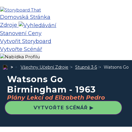
Domovská Stránka
Zdroje
Stanovení Ceny
Vytvořit Storyboard
Vytvořte Scénář
Všechny Učební Zdroje
Stupně 3-5
Watsons Go B
Watsons Go
Birmingham - 1963
Plány Lekcí od Elizabeth Pedro
VYTVOŘTE SCÉNÁŘ ▶