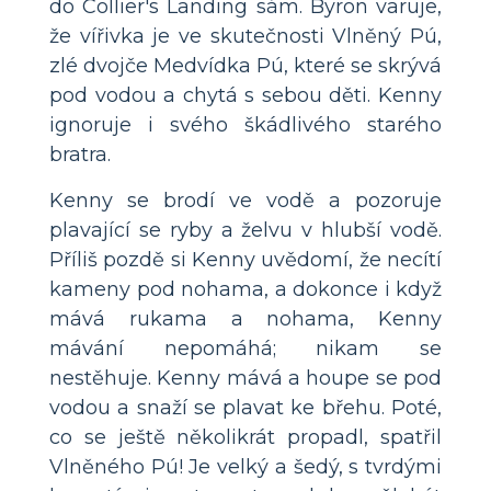
do Collier's Landing sám. Byron varuje,
že vířivka je ve skutečnosti Vlněný Pú,
zlé dvojče Medvídka Pú, které se skrývá
pod vodou a chytá s sebou děti. Kenny
ignoruje i svého škádlivého starého
bratra.
Kenny se brodí ve vodě a pozoruje
plavající se ryby a želvu v hlubší vodě.
Příliš pozdě si Kenny uvědomí, že necítí
kameny pod nohama, a dokonce i když
mává rukama a nohama, Kenny
mávání nepomáhá; nikam se
nestěhuje. Kenny mává a houpe se pod
vodou a snaží se plavat ke břehu. Poté,
co se ještě několikrát propadl, spatřil
Vlněného Pú! Je velký a šedý, s tvrdými