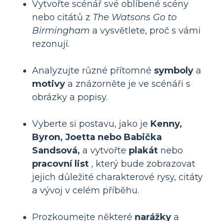
Vytvořte scénář své oblíbené scény
nebo citátů z
The Watsons Go to
Birmingham
a vysvětlete, proč s vámi
rezonují.
Analyzujte různé přítomné
symboly
a
motivy
a znázorněte je ve scénáři s
obrázky a popisy.
Vyberte si postavu, jako je
Kenny,
Byron, Joetta nebo Babička
Sandsová,
a vytvořte
plakát
nebo
pracovní list
, který bude zobrazovat
jejich důležité charakterové rysy, citáty
a vývoj v celém příběhu.
Prozkoumejte některé
narážky
a