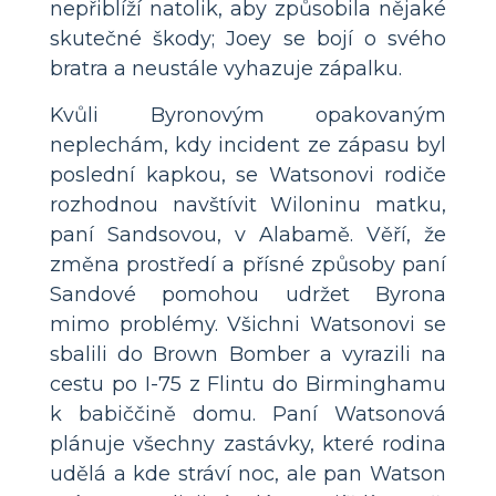
nepřiblíží natolik, aby způsobila nějaké
skutečné škody; Joey se bojí o svého
bratra a neustále vyhazuje zápalku.
Kvůli Byronovým opakovaným
neplechám, kdy incident ze zápasu byl
poslední kapkou, se Watsonovi rodiče
rozhodnou navštívit Wiloninu matku,
paní Sandsovou, v Alabamě. Věří, že
změna prostředí a přísné způsoby paní
Sandové pomohou udržet Byrona
mimo problémy. Všichni Watsonovi se
sbalili do Brown Bomber a vyrazili na
cestu po I-75 z Flintu do Birminghamu
k babiččině domu. Paní Watsonová
plánuje všechny zastávky, které rodina
udělá a kde stráví noc, ale pan Watson