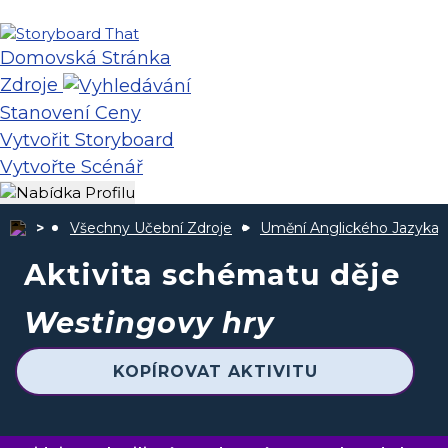
Domovská Stránka
Zdroje
Stanovení Ceny
Vytvořit Storyboard
Vytvořte Scénář
Všechny Učební Zdroje
Umění Anglického Jazyka
Aktivita schématu děje
Westingovy hry
KOPÍROVAT AKTIVITU