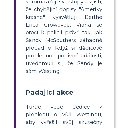
shromažďují své stopy a zjistí,
že chybějící dopisy "Ameriky
krásné" vysvětlují Berthe
Erica Crowovou. Vrána se
otočí k policii právě tak, jak
Sandy McSouthers záhadně
propadne. Když si dědicové
prohlédnou podivné události,
uvědomují si, že Sandy je
sám Westing.
Padající akce
Turtle vede dědice v
přehledu o vůli Westingu,
aby vyřešil svůj skutečný