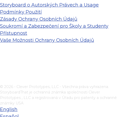
Storyboard o Autorských Právech a Usage
Podmínky Použití
Zásady Ochrany Osobních Údajů
Soukromí a Zabezpečení pro Školy a Studenty
Přístupnost
Vaše Možnosti Ochrany Osobních Údajů
© 2026 - Clever Prototypes, LLC - Všechna práva vyhrazena.
StoryboardThat je ochranná známka společnosti
Clever
Prototypes , LLC
a registrovaná v Úřadu pro patenty a ochranné
známky USA
English
Español