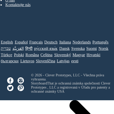
O nás
Kontaktujte nás
English
Español
Français
Deutsch
Italiana
Nederlands
Português
עברית
العَرَبِيَّة
हिन्दी
ру́сский язы́к
Dansk
Svenska
Suomi
Norsk
Türkçe
Polski
Româna
Ceština
Slovenský
Magyar
Hrvatski
български
Lietuvos
Slovenščina
Latvijas
eesti
© 2026 - Clever Prototypes, LLC - Všechna práva
vyhrazena.
StoryboardThat je ochranná známka společnosti
Clever
Prototypes , LLC
a registrovaná v Úřadu pro patenty a
ochranné známky USA