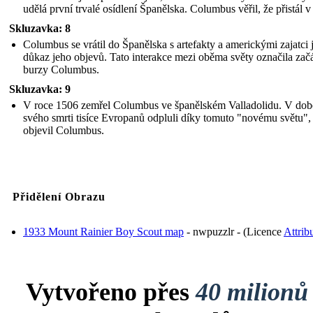
udělá první trvalé osídlení Španělska. Columbus věřil, že přistál v 
Legend
Skluzavka: 8
Columbus se vrátil do Španělska s artefakty a americkými zajatci 
13 Years and 201 Days
důkaz jeho objevů. Tato interakce mezi oběma světy označila zač
burzy Columbus.
Time Break
Skluzavka: 9
V roce 1506 zemřel Columbus ve španělském Valladolidu. V dob
Create your own at Storyboard That
svého smrti tisíce Evropanů odpluli díky tomuto "novému světu",
Image Attributions:
objevil Columbus.
1933 Mount Rainier Boy Scout map (https://www.flickr.com/photos/mvanderbilt/8496141213/) - nwpuzzlr - License: Attri
Přidělení Obrazu
1933 Mount Rainier Boy Scout map
- nwpuzzlr - (Licence
Attrib
Vytvořeno přes
40 milionů