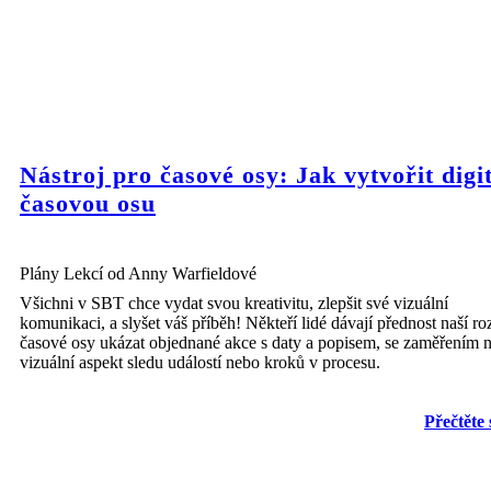
Nástroj pro časové osy: Jak vytvořit digi
časovou osu
Plány Lekcí od Anny Warfieldové
Všichni v SBT chce vydat svou kreativitu, zlepšit své vizuální
komunikaci, a slyšet váš příběh! Někteří lidé dávají přednost naší ro
časové osy ukázat objednané akce s daty a popisem, se zaměřením 
vizuální aspekt sledu událostí nebo kroků v procesu.
Přečtěte 