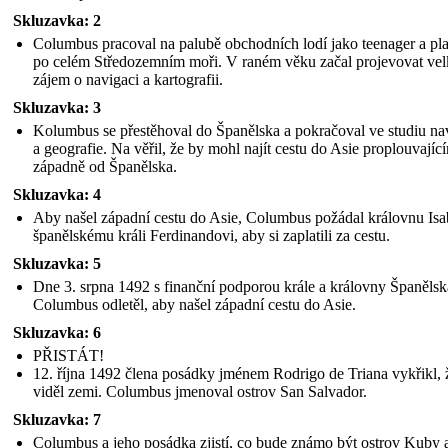
Skluzavka: 2
Columbus pracoval na palubě obchodních lodí jako teenager a pla
po celém Středozemním moři. V raném věku začal projevovat ve
zájem o navigaci a kartografii.
Skluzavka: 3
Kolumbus se přestěhoval do Španělska a pokračoval ve studiu na
a geografie. Na věřil, že by mohl najít cestu do Asie proplouvajíc
západně od Španělska.
Skluzavka: 4
Sat May
Aby našel západní cestu do Asie, Columbus požádal královnu Isab
španělskému králi Ferdinandovi, aby si zaplatili za cestu.
11:
Skluzavka: 5
Dne 3. srpna 1492 s finanční podporou krále a královny Španělsk
Columbus odletěl, aby našel západní cestu do Asie.
Skluzavka: 6
PŘISTÁT!
V roce 1506 zemřel Columbus ve španělském Valladolidu. V době
12. října 1492 člena posádky jménem Rodrigo de Triana vykřikl, 
svého smrti tisíce Evropanů odpluli díky tomuto "novému světu",
který objevil Columbus.
viděl zemi. Columbus jmenoval ostrov San Salvador.
Skluzavka: 7
Columbus a jeho posádka zjistí, co bude známo být ostrov Kuby 