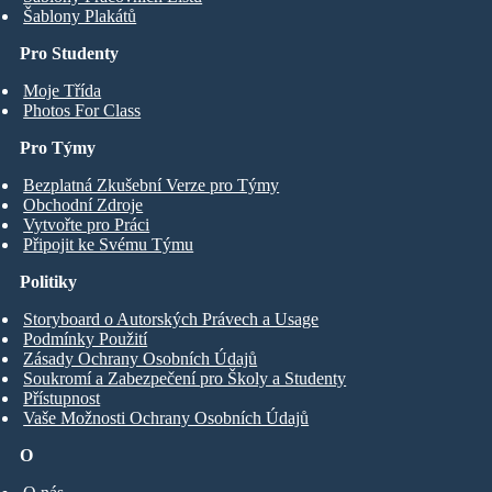
Šablony Plakátů
Pro Studenty
Moje Třída
Photos For Class
Pro Týmy
Bezplatná Zkušební Verze pro Týmy
Obchodní Zdroje
Vytvořte pro Práci
Připojit ke Svému Týmu
Politiky
Storyboard o Autorských Právech a Usage
Podmínky Použití
Zásady Ochrany Osobních Údajů
Soukromí a Zabezpečení pro Školy a Studenty
Přístupnost
Vaše Možnosti Ochrany Osobních Údajů
O