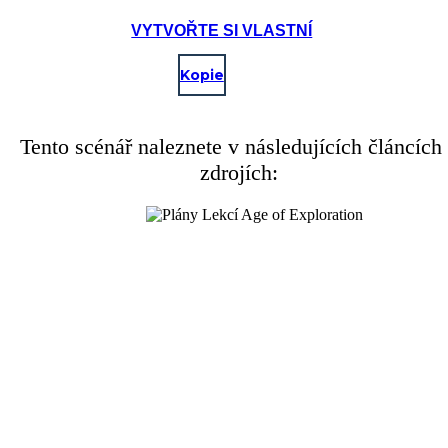
VYTVOŘTE SI VLASTNÍ
Kopie
Tento scénář naleznete v následujících článcích
zdrojích:
Tue Aug
11:
Dne 3. srpna 1492 s finanční podporou krále a královny Španělska,
Columbus odletěl, aby našel západní cestu do Asie.